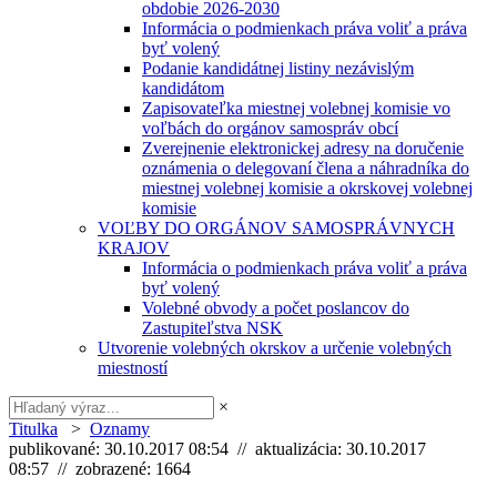
obdobie 2026-2030
Informácia o podmienkach práva voliť a práva
byť volený
Podanie kandidátnej listiny nezávislým
kandidátom
Zapisovateľka miestnej volebnej komisie vo
voľbách do orgánov samospráv obcí
Zverejnenie elektronickej adresy na doručenie
oznámenia o delegovaní člena a náhradníka do
miestnej volebnej komisie a okrskovej volebnej
komisie
VOĽBY DO ORGÁNOV SAMOSPRÁVNYCH
KRAJOV
Informácia o podmienkach práva voliť a práva
byť volený
Volebné obvody a počet poslancov do
Zastupiteľstva NSK
Utvorenie volebných okrskov a určenie volebných
miestností
×
Titulka
>
Oznamy
publikované: 30.10.2017 08:54 // aktualizácia: 30.10.2017
08:57 // zobrazené: 1664