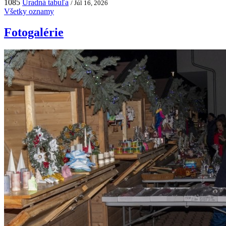
1085
Úradná tabuľa
/ Júl 16, 2026
Všetky oznamy
Fotogalérie