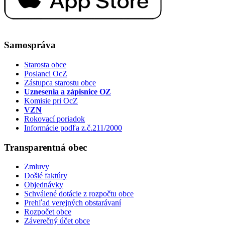
Samospráva
Starosta obce
Poslanci OcZ
Zástupca starostu obce
Uznesenia a zápisnice OZ
Komisie pri OcZ
VZN
Rokovací poriadok
Informácie podľa z.č.211/2000
Transparentná obec
Zmluvy
Došlé faktúry
Objednávky
Schválené dotácie z rozpočtu obce
Prehľad verejných obstarávaní
Rozpočet obce
Záverečný účet obce