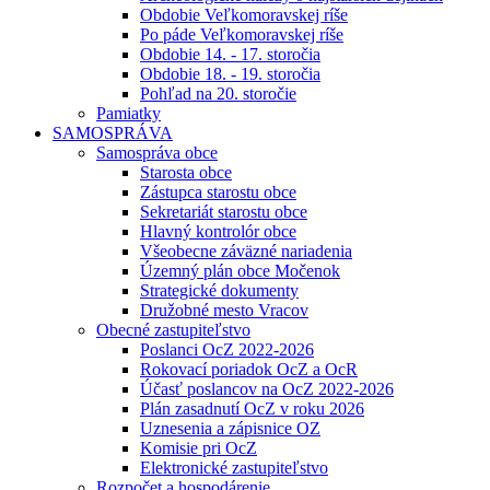
Obdobie Veľkomoravskej ríše
Po páde Veľkomoravskej ríše
Obdobie 14. - 17. storočia
Obdobie 18. - 19. storočia
Pohľad na 20. storočie
Pamiatky
SAMOSPRÁVA
Samospráva obce
Starosta obce
Zástupca starostu obce
Sekretariát starostu obce
Hlavný kontrolór obce
Všeobecne záväzné nariadenia
Územný plán obce Močenok
Strategické dokumenty
Družobné mesto Vracov
Obecné zastupiteľstvo
Poslanci OcZ 2022-2026
Rokovací poriadok OcZ a OcR
Účasť poslancov na OcZ 2022-2026
Plán zasadnutí OcZ v roku 2026
Uznesenia a zápisnice OZ
Komisie pri OcZ
Elektronické zastupiteľstvo
Rozpočet a hospodárenie