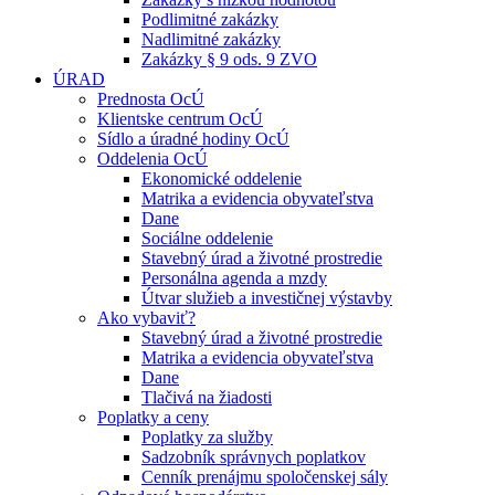
Podlimitné zakázky
Nadlimitné zakázky
Zakázky § 9 ods. 9 ZVO
ÚRAD
Prednosta OcÚ
Klientske centrum OcÚ
Sídlo a úradné hodiny OcÚ
Oddelenia OcÚ
Ekonomické oddelenie
Matrika a evidencia obyvateľstva
Dane
Sociálne oddelenie
Stavebný úrad a životné prostredie
Personálna agenda a mzdy
Útvar služieb a investičnej výstavby
Ako vybaviť?
Stavebný úrad a životné prostredie
Matrika a evidencia obyvateľstva
Dane
Tlačivá na žiadosti
Poplatky a ceny
Poplatky za služby
Sadzobník správnych poplatkov
Cenník prenájmu spoločenskej sály