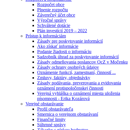
Rozpočet obce
Plnenie rozpočtu
Záverečný účet obce
Výročné správy
Schválené dotácie
Plán investícií 2019 – 2022
Prístup k informáciám
Zásady pre poskytovanie informácií
Ako získať informácie
Podanie žiadosti o informáciu
Sadzobník úhrad za poskytovanie informácií
Zásady odmeňovania poslancov OcZ v Močenku
Zásady ochrany osobných údajov
Oznámenie funkcií, zamestnaní, činností ...
Zmluvy, faktúry, objednávky
Zásady podávania, preverovania a evidovania
oznámení protispoločenskej činnosti
Verejná vyhláška o oznámení miesta uloženia
písomnosti - Erika Kozárová
Verejné obstarávanie
Profil obstarávateľa
Smernica o verejnom obstarávaní
Finančné limity
Súhrnné správy
Zákazky s nízkou hodnotou