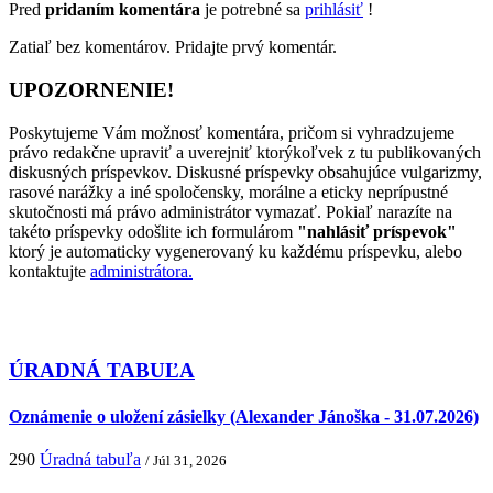
Pred
pridaním komentára
je potrebné sa
prihlásiť
!
Zatiaľ bez komentárov. Pridajte prvý komentár.
UPOZORNENIE!
Poskytujeme Vám možnosť komentára, pričom si vyhradzujeme
právo redakčne upraviť a uverejniť ktorýkoľvek z tu publikovaných
diskusných príspevkov. Diskusné príspevky obsahujúce vulgarizmy,
rasové narážky a iné spoločensky, morálne a eticky neprípustné
skutočnosti má právo administrátor vymazať. Pokiaľ narazíte na
takéto príspevky odošlite ich formulárom
"nahlásiť príspevok"
ktorý je automaticky vygenerovaný ku každému príspevku, alebo
kontaktujte
administrátora.
ÚRADNÁ TABUĽA
Oznámenie o uložení zásielky (Alexander Jánoška - 31.07.2026)
290
Úradná tabuľa
/ Júl 31, 2026