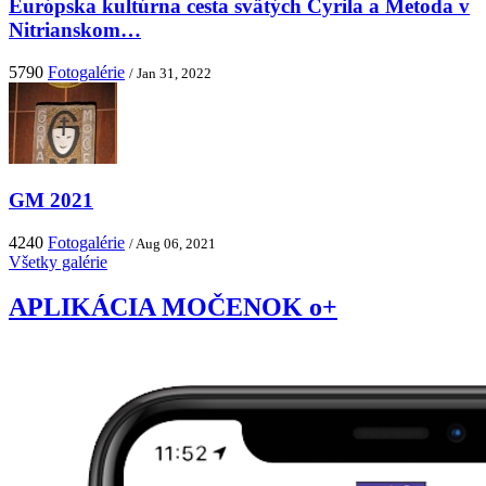
Európska kultúrna cesta svätých Cyrila a Metoda v
Nitrianskom…
5790
Fotogalérie
/ Jan 31, 2022
GM 2021
4240
Fotogalérie
/ Aug 06, 2021
Všetky galérie
APLIKÁCIA MOČENOK o+