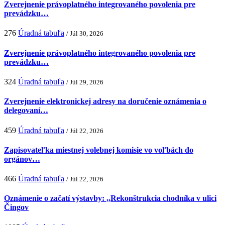
Zverejnenie právoplatného integrovaného povolenia pre
prevádzku…
276
Úradná tabuľa
/ Júl 30, 2026
Zverejnenie právoplatného integrovaného povolenia pre
prevádzku…
324
Úradná tabuľa
/ Júl 29, 2026
Zverejnenie elektronickej adresy na doručenie oznámenia o
delegovaní…
459
Úradná tabuľa
/ Júl 22, 2026
Zapisovateľka miestnej volebnej komisie vo voľbách do
orgánov…
466
Úradná tabuľa
/ Júl 22, 2026
Oznámenie o začatí výstavby: ,,Rekonštrukcia chodníka v ulici
Čingov