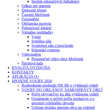
Spolok rekreačných futbalistov
Odkaz pre starostu
Diskusné fórum
Časopis Močenok
Fotogalérie
Občianska inzercia
Pohotovosť lekární
Virtuálne prehliadky
Vstup
Sobášna sála
Svadobná sála 2.poschodie
Klientské centrum
Videogalérie
Propagačné video obce Močenok
Športová hala
KVALITA OVZDUŠIA
KONTAKTY
APLIKÁCIA O+
SPOJENÉ VOĽBY 2026
Rozhodnutie predsedu NR SR o vyhlásení volieb
VOĽBY DO ORGÁNOV SAMOSPRÁVY OBCÍ
Počet obyvateľov ku dňu vyhlásenia volieb
Oznámenie o určení počtu poslancov a o
utvorení volebného obvodu
Určenie úväzku starostu obce na volebné