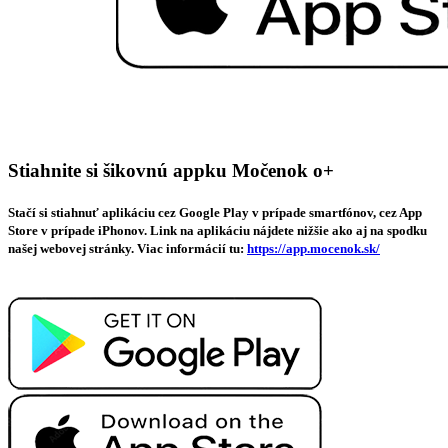
Stiahnite si šikovnú appku Močenok o+
Stačí si stiahnuť aplikáciu cez Google Play v prípade smartfónov, cez App
Store v prípade iPhonov. Link na aplikáciu nájdete nižšie ako aj na spodku
našej webovej stránky. Viac informácií tu:
https://app.mocenok.sk/