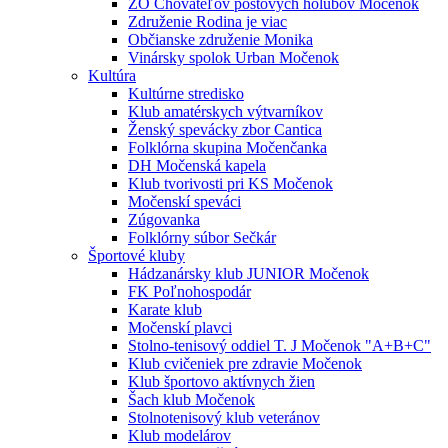
ZO Chovateľov poštových holubov Močenok
Združenie Rodina je viac
Občianske združenie Monika
Vinársky spolok Urban Močenok
Kultúra
Kultúrne stredisko
Klub amatérskych výtvarníkov
Ženský spevácky zbor Cantica
Folklórna skupina Močenčanka
DH Močenská kapela
Klub tvorivosti pri KS Močenok
Močenskí speváci
Zúgovanka
Folklórny súbor Sečkár
Športové kluby
Hádzanársky klub JUNIOR Močenok
FK Poľnohospodár
Karate klub
Močenskí plavci
Stolno-tenisový oddiel T. J Močenok "A+B+C"
Klub cvičeniek pre zdravie Močenok
Klub športovo aktívnych žien
Šach klub Močenok
Stolnotenisový klub veteránov
Klub modelárov