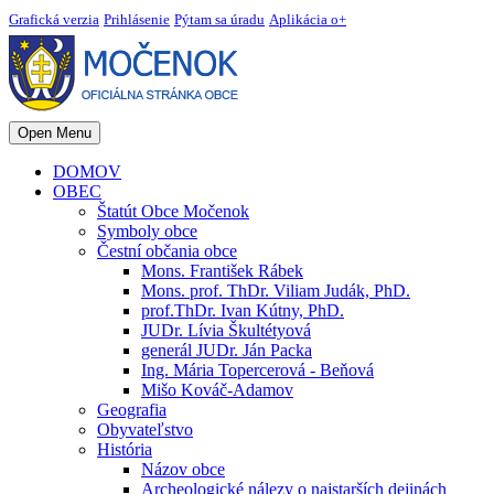
Grafická verzia
Prihlásenie
Pýtam sa úradu
Aplikácia o+
Open Menu
DOMOV
OBEC
Štatút Obce Močenok
Symboly obce
Čestní občania obce
Mons. František Rábek
Mons. prof. ThDr. Viliam Judák, PhD.
prof.ThDr. Ivan Kútny, PhD.
JUDr. Lívia Škultétyová
generál JUDr. Ján Packa
Ing. Mária Topercerová - Beňová
Mišo Kováč-Adamov
Geografia
Obyvateľstvo
História
Názov obce
Archeologické nálezy o najstarších dejinách