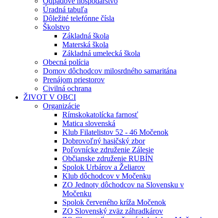
Odpadové hospodárstvo
Úradná tabuľa
Dôležité telefónne čísla
Školstvo
Základná škola
Materská škola
Základná umelecká škola
Obecná polícia
Domov dôchodcov milosrdného samaritána
Prenájom priestorov
Civilná ochrana
ŽIVOT V OBCI
Organizácie
Rímskokatolícka farnosť
Matica slovenská
Klub Filatelistov 52 - 46 Močenok
Dobrovoľný hasičský zbor
Poľovnícke združenie Zálesie
Občianske združenie RUBÍN
Spolok Urbárov a Želiarov
Klub dôchodcov v Močenku
ZO Jednoty dôchodcov na Slovensku v
Močenku
Spolok červeného kríža Močenok
ZO Slovenský zväz záhradkárov