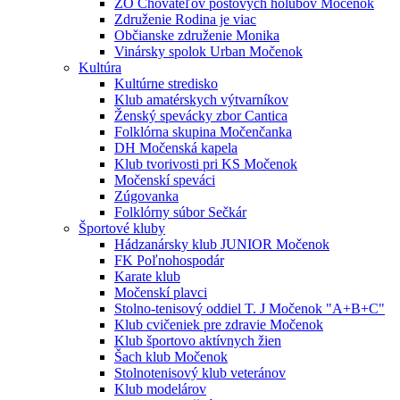
ZO Chovateľov poštových holubov Močenok
Združenie Rodina je viac
Občianske združenie Monika
Vinársky spolok Urban Močenok
Kultúra
Kultúrne stredisko
Klub amatérskych výtvarníkov
Ženský spevácky zbor Cantica
Folklórna skupina Močenčanka
DH Močenská kapela
Klub tvorivosti pri KS Močenok
Močenskí speváci
Zúgovanka
Folklórny súbor Sečkár
Športové kluby
Hádzanársky klub JUNIOR Močenok
FK Poľnohospodár
Karate klub
Močenskí plavci
Stolno-tenisový oddiel T. J Močenok "A+B+C"
Klub cvičeniek pre zdravie Močenok
Klub športovo aktívnych žien
Šach klub Močenok
Stolnotenisový klub veteránov
Klub modelárov