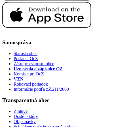
Samospráva
Starosta obce
Poslanci OcZ
Zástupca starostu obce
Uznesenia a zápisnice OZ
Komisie pri OcZ
VZN
Rokovací poriadok
Informácie podľa z.č.211/2000
Transparentná obec
Zmluvy
Došlé faktúry
Objednávky
Schválené dotácie z rozpočtu obce