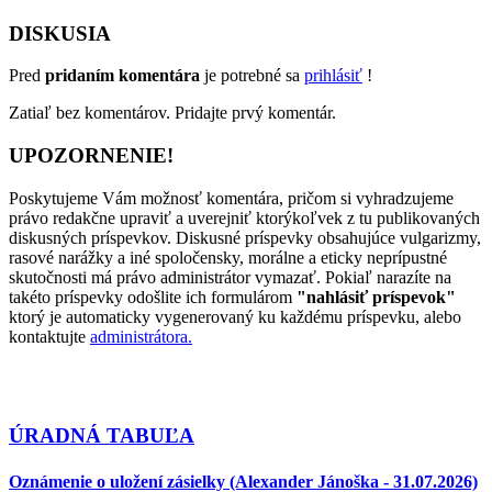
DISKUSIA
Pred
pridaním komentára
je potrebné sa
prihlásiť
!
Zatiaľ bez komentárov. Pridajte prvý komentár.
UPOZORNENIE!
Poskytujeme Vám možnosť komentára, pričom si vyhradzujeme
právo redakčne upraviť a uverejniť ktorýkoľvek z tu publikovaných
diskusných príspevkov. Diskusné príspevky obsahujúce vulgarizmy,
rasové narážky a iné spoločensky, morálne a eticky neprípustné
skutočnosti má právo administrátor vymazať. Pokiaľ narazíte na
takéto príspevky odošlite ich formulárom
"nahlásiť príspevok"
ktorý je automaticky vygenerovaný ku každému príspevku, alebo
kontaktujte
administrátora.
ÚRADNÁ TABUĽA
Oznámenie o uložení zásielky (Alexander Jánoška - 31.07.2026)