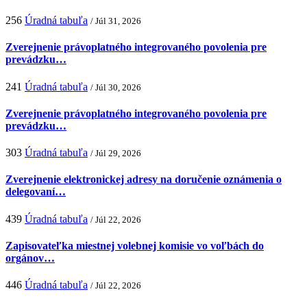
256
Úradná tabuľa
/ Júl 31, 2026
Zverejnenie právoplatného integrovaného povolenia pre
prevádzku…
241
Úradná tabuľa
/ Júl 30, 2026
Zverejnenie právoplatného integrovaného povolenia pre
prevádzku…
303
Úradná tabuľa
/ Júl 29, 2026
Zverejnenie elektronickej adresy na doručenie oznámenia o
delegovaní…
439
Úradná tabuľa
/ Júl 22, 2026
Zapisovateľka miestnej volebnej komisie vo voľbách do
orgánov…
446
Úradná tabuľa
/ Júl 22, 2026