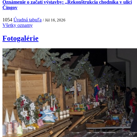
Oznámenie o začatí výstavby: ,,Rekonštrukcia chodníka v ulici
Čingov
1054
Úradná tabuľa
/ Júl 16, 2026
Všetky oznamy
Fotogalérie