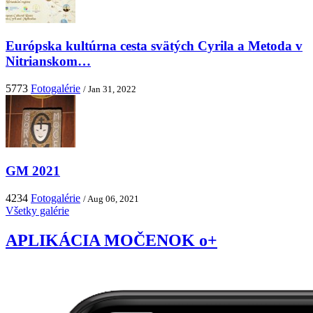
Európska kultúrna cesta svätých Cyrila a Metoda v
Nitrianskom…
5773
Fotogalérie
/ Jan 31, 2022
GM 2021
4234
Fotogalérie
/ Aug 06, 2021
Všetky galérie
APLIKÁCIA MOČENOK o+