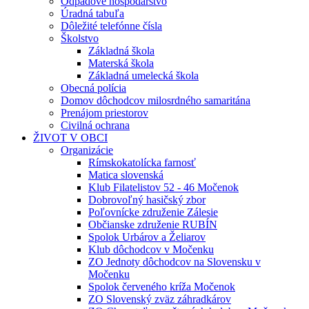
Odpadové hospodárstvo
Úradná tabuľa
Dôležité telefónne čísla
Školstvo
Základná škola
Materská škola
Základná umelecká škola
Obecná polícia
Domov dôchodcov milosrdného samaritána
Prenájom priestorov
Civilná ochrana
ŽIVOT V OBCI
Organizácie
Rímskokatolícka farnosť
Matica slovenská
Klub Filatelistov 52 - 46 Močenok
Dobrovoľný hasičský zbor
Poľovnícke združenie Zálesie
Občianske združenie RUBÍN
Spolok Urbárov a Želiarov
Klub dôchodcov v Močenku
ZO Jednoty dôchodcov na Slovensku v
Močenku
Spolok červeného kríža Močenok
ZO Slovenský zväz záhradkárov