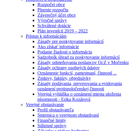
Rozpočet obce
Plnenie rozpočtu
Záverečný účet obce
Výročné správy
Schválené dotácie
Plán investícií 2019 – 2022
Prístup k informáciám
Zásady pre poskytovanie informácií
Ako získať informácie
Podanie žiadosti o informáciu
Sadzobník úhrad za poskytovanie informácií
Zásady odmeňovania poslancov OcZ v Močenku
Zásady ochrany osobných údajov
Oznámenie funkcií, zamestnaní, činností ...
Zmluvy, faktúry, objednávky
Zásady podávania, preverovania a evidovania
oznámení protispoločenskej činnosti
Verejná vyhláška o oznámení miesta uloženia
písomnosti - Erika Kozárová
Verejné obstarávanie
Profil obstarávateľa
Smernica o verejnom obstarávaní
Finančné limity
Súhrnné správy
Zákazky s nízkou hodnotou