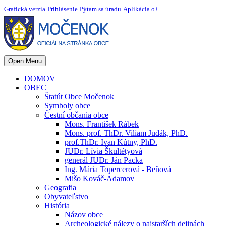
Grafická verzia
Prihlásenie
Pýtam sa úradu
Aplikácia o+
Open Menu
DOMOV
OBEC
Štatút Obce Močenok
Symboly obce
Čestní občania obce
Mons. František Rábek
Mons. prof. ThDr. Viliam Judák, PhD.
prof.ThDr. Ivan Kútny, PhD.
JUDr. Lívia Škultétyová
generál JUDr. Ján Packa
Ing. Mária Topercerová - Beňová
Mišo Kováč-Adamov
Geografia
Obyvateľstvo
História
Názov obce
Archeologické nálezy o najstarších dejinách