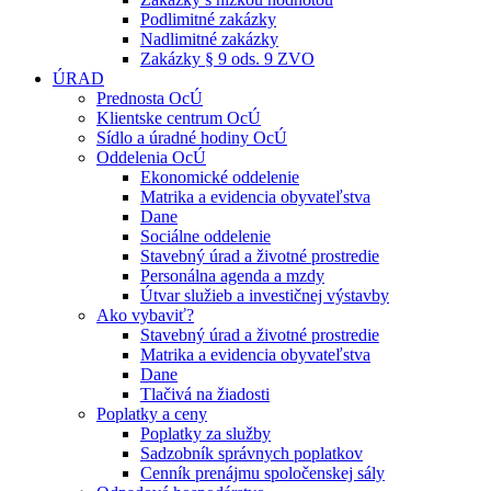
Podlimitné zakázky
Nadlimitné zakázky
Zakázky § 9 ods. 9 ZVO
ÚRAD
Prednosta OcÚ
Klientske centrum OcÚ
Sídlo a úradné hodiny OcÚ
Oddelenia OcÚ
Ekonomické oddelenie
Matrika a evidencia obyvateľstva
Dane
Sociálne oddelenie
Stavebný úrad a životné prostredie
Personálna agenda a mzdy
Útvar služieb a investičnej výstavby
Ako vybaviť?
Stavebný úrad a životné prostredie
Matrika a evidencia obyvateľstva
Dane
Tlačivá na žiadosti
Poplatky a ceny
Poplatky za služby
Sadzobník správnych poplatkov
Cenník prenájmu spoločenskej sály