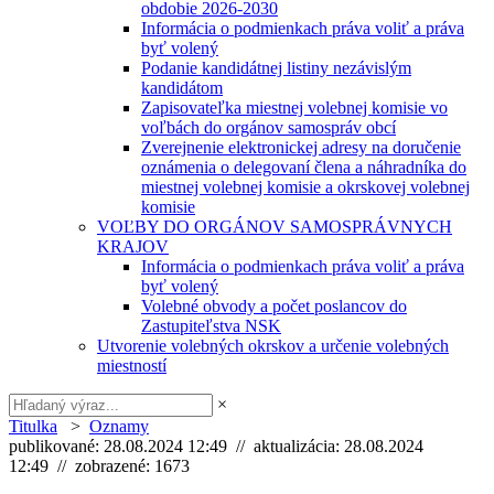
obdobie 2026-2030
Informácia o podmienkach práva voliť a práva
byť volený
Podanie kandidátnej listiny nezávislým
kandidátom
Zapisovateľka miestnej volebnej komisie vo
voľbách do orgánov samospráv obcí
Zverejnenie elektronickej adresy na doručenie
oznámenia o delegovaní člena a náhradníka do
miestnej volebnej komisie a okrskovej volebnej
komisie
VOĽBY DO ORGÁNOV SAMOSPRÁVNYCH
KRAJOV
Informácia o podmienkach práva voliť a práva
byť volený
Volebné obvody a počet poslancov do
Zastupiteľstva NSK
Utvorenie volebných okrskov a určenie volebných
miestností
×
Titulka
>
Oznamy
publikované: 28.08.2024 12:49 // aktualizácia: 28.08.2024
12:49 // zobrazené: 1673