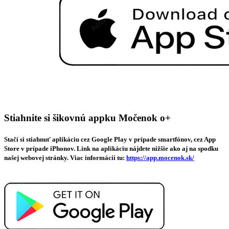
Stiahnite si šikovnú appku Močenok o+
Stačí si stiahnuť aplikáciu cez Google Play v prípade smartfónov, cez App
Store v prípade iPhonov. Link na aplikáciu nájdete nižšie ako aj na spodku
našej webovej stránky. Viac informácií tu:
https://app.mocenok.sk/