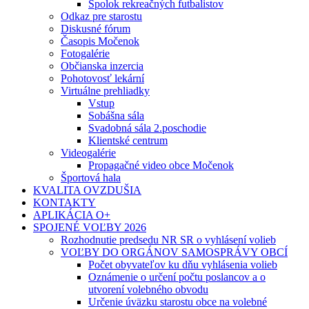
Spolok rekreačných futbalistov
Odkaz pre starostu
Diskusné fórum
Časopis Močenok
Fotogalérie
Občianska inzercia
Pohotovosť lekární
Virtuálne prehliadky
Vstup
Sobášna sála
Svadobná sála 2.poschodie
Klientské centrum
Videogalérie
Propagačné video obce Močenok
Športová hala
KVALITA OVZDUŠIA
KONTAKTY
APLIKÁCIA O+
SPOJENÉ VOĽBY 2026
Rozhodnutie predsedu NR SR o vyhlásení volieb
VOĽBY DO ORGÁNOV SAMOSPRÁVY OBCÍ
Počet obyvateľov ku dňu vyhlásenia volieb
Oznámenie o určení počtu poslancov a o
utvorení volebného obvodu
Určenie úväzku starostu obce na volebné