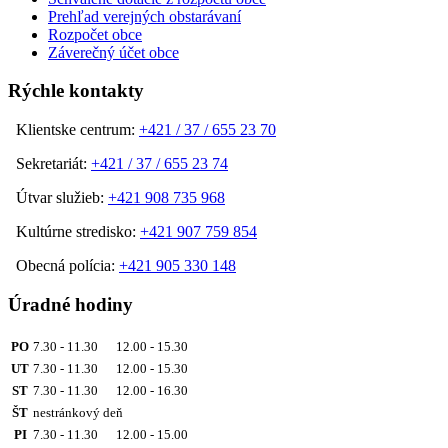
Prehľad verejných obstarávaní
Rozpočet obce
Záverečný účet obce
Rýchle kontakty
Klientske centrum:
+421 / 37 / 655 23 70
Sekretariát:
+421 / 37 / 655 23 74
Útvar služieb:
+421 908 735 968
Kultúrne stredisko:
+421 907 759 854
Obecná polícia:
+421 905 330 148
Úradné hodiny
PO
7.30 - 11.30 12.00 - 15.30
UT
7.30 - 11.30 12.00 - 15.30
ST
7.30 - 11.30 12.00 - 16.30
ŠT
nestránkový deň
PI
7.30 - 11.30 12.00 - 15.00