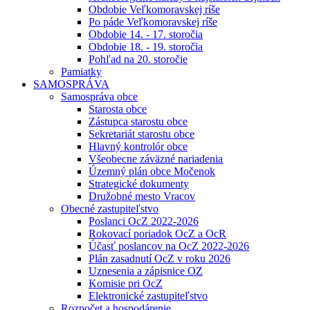
Obdobie Veľkomoravskej ríše
Po páde Veľkomoravskej ríše
Obdobie 14. - 17. storočia
Obdobie 18. - 19. storočia
Pohľad na 20. storočie
Pamiatky
SAMOSPRÁVA
Samospráva obce
Starosta obce
Zástupca starostu obce
Sekretariát starostu obce
Hlavný kontrolór obce
Všeobecne záväzné nariadenia
Územný plán obce Močenok
Strategické dokumenty
Družobné mesto Vracov
Obecné zastupiteľstvo
Poslanci OcZ 2022-2026
Rokovací poriadok OcZ a OcR
Účasť poslancov na OcZ 2022-2026
Plán zasadnutí OcZ v roku 2026
Uznesenia a zápisnice OZ
Komisie pri OcZ
Elektronické zastupiteľstvo
Rozpočet a hospodárenie