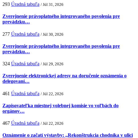
293
Úradná tabuľa
/ Júl 31, 2026
Zverejnenie právoplatného integrovaného povolenia pre
prevádzku…
277
Úradná tabuľa
/ Júl 30, 2026
Zverejnenie právoplatného integrovaného povolenia pre
prevádzku…
324
Úradná tabuľa
/ Júl 29, 2026
Zverejnenie elektronickej adresy na doručenie oznámenia o
delegovaní…
461
Úradná tabuľa
/ Júl 22, 2026
Zapisovateľka miestnej volebnej komisie vo voľbách do
orgánov…
467
Úradná tabuľa
/ Júl 22, 2026
Oznámenie o začatí výstavby: ,,Rekonštrukcia chodníka v ulici