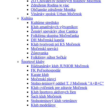
ZO Chovateľov poštových holubov Močenok
Združenie Rodina je viac
Občianske združenie Monika
Vinársky spolok Urban Močenok
Kultúra
Kultúrne stredisko
Klub amatérskych výtvarníkov
Ženský spevácky zbor Cantica
Folklórna skupina Močenčanka
DH Močenská kapela
Klub tvorivosti pri KS Močenok
Močenskí speváci
Zúgovanka
Folklórny súbor Sečkár
Športové kluby
Hádzanársky klub JUNIOR Močenok
FK Poľnohospodár
Karate klub
Močenskí plavci
Stolno-tenisový oddiel T. J Močenok "A+B+C"
Klub cvičeniek pre zdravie Močenok
Klub športovo aktívnych žien
Šach klub Močenok
Stolnotenisový klub veteránov
Klub modelárov