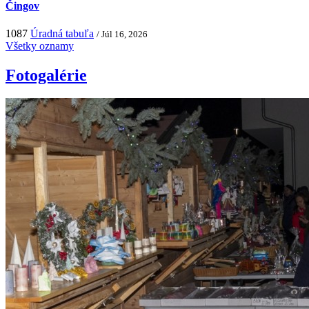
Čingov
1087
Úradná tabuľa
/ Júl 16, 2026
Všetky oznamy
Fotogalérie