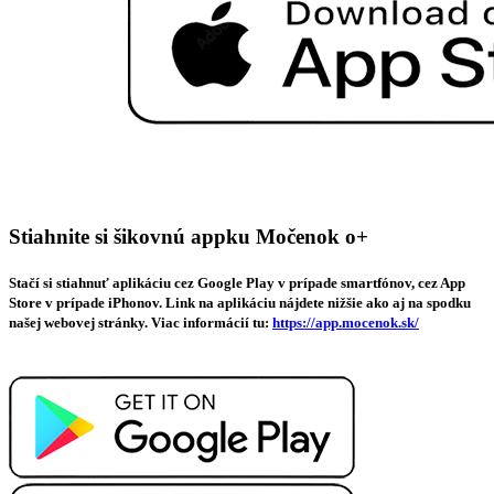
Stiahnite si šikovnú appku Močenok o+
Stačí si stiahnuť aplikáciu cez Google Play v prípade smartfónov, cez App
Store v prípade iPhonov. Link na aplikáciu nájdete nižšie ako aj na spodku
našej webovej stránky. Viac informácií tu:
https://app.mocenok.sk/