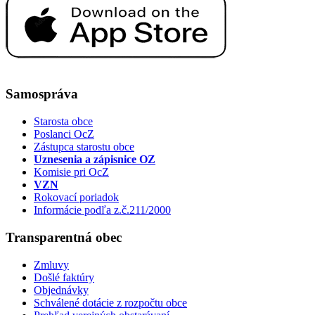
Samospráva
Starosta obce
Poslanci OcZ
Zástupca starostu obce
Uznesenia a zápisnice OZ
Komisie pri OcZ
VZN
Rokovací poriadok
Informácie podľa z.č.211/2000
Transparentná obec
Zmluvy
Došlé faktúry
Objednávky
Schválené dotácie z rozpočtu obce