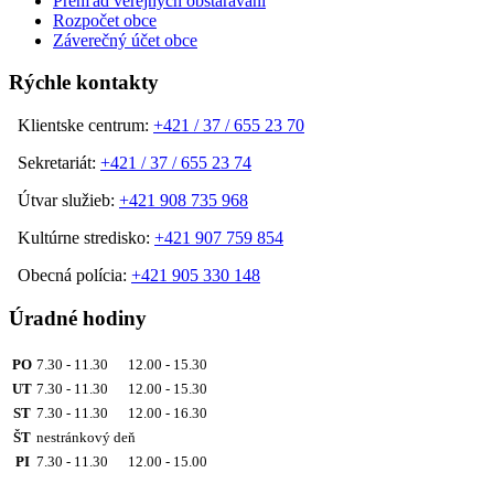
Prehľad verejných obstarávaní
Rozpočet obce
Záverečný účet obce
Rýchle kontakty
Klientske centrum:
+421 / 37 / 655 23 70
Sekretariát:
+421 / 37 / 655 23 74
Útvar služieb:
+421 908 735 968
Kultúrne stredisko:
+421 907 759 854
Obecná polícia:
+421 905 330 148
Úradné hodiny
PO
7.30 - 11.30 12.00 - 15.30
UT
7.30 - 11.30 12.00 - 15.30
ST
7.30 - 11.30 12.00 - 16.30
ŠT
nestránkový deň
PI
7.30 - 11.30 12.00 - 15.00