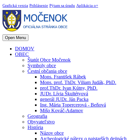
Grafická verzia
Prihlásenie
Pýtam sa úradu
Aplikácia o+
Open Menu
DOMOV
OBEC
Štatút Obce Močenok
Symboly obce
Čestní občania obce
Mons. František Rábek
Mons. prof. ThDr. Viliam Judák, PhD.
prof.ThDr. Ivan Kútny, PhD.
JUDr. Lívia Škultétyová
generál JUDr. Ján Packa
Ing. Mária Topercerová - Beňová
Mišo Kováč-Adamov
Geografia
Obyvateľstvo
História
Názov obce
Archeologické nálezy o najstarších dejinách