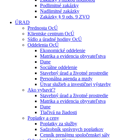
Podlimitné zakázky
Nadlimitné zakázky
Zakázky § 9 ods. 9 ZVO
ÚRAD
Prednosta OcÚ
Klientske centrum OcÚ
Sídlo a úradné hodiny OcÚ
Oddelenia OcÚ
Ekonomické oddelenie
Matrika a evidencia obyvateľstva
Dane
Sociálne oddelenie
Stavebný úrad a životné prostredie
Personálna agenda a mzdy
Útvar služieb a investičnej výstavby
Ako vybaviť?
Stavebný úrad a životné prostredie
Matrika a evidencia obyvateľstva
Dane
Tlačivá na žiadosti
Poplatky a ceny
Poplatky za služby
Sadzobník správnych poplatkov
Cenník prenájmu spoločenskej sály