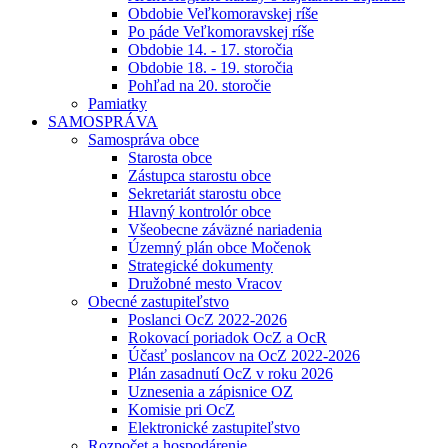
Obdobie Veľkomoravskej ríše
Po páde Veľkomoravskej ríše
Obdobie 14. - 17. storočia
Obdobie 18. - 19. storočia
Pohľad na 20. storočie
Pamiatky
SAMOSPRÁVA
Samospráva obce
Starosta obce
Zástupca starostu obce
Sekretariát starostu obce
Hlavný kontrolór obce
Všeobecne záväzné nariadenia
Územný plán obce Močenok
Strategické dokumenty
Družobné mesto Vracov
Obecné zastupiteľstvo
Poslanci OcZ 2022-2026
Rokovací poriadok OcZ a OcR
Účasť poslancov na OcZ 2022-2026
Plán zasadnutí OcZ v roku 2026
Uznesenia a zápisnice OZ
Komisie pri OcZ
Elektronické zastupiteľstvo
Rozpočet a hospodárenie