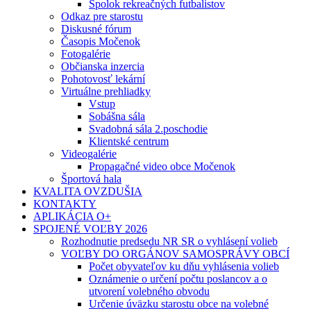
Spolok rekreačných futbalistov
Odkaz pre starostu
Diskusné fórum
Časopis Močenok
Fotogalérie
Občianska inzercia
Pohotovosť lekární
Virtuálne prehliadky
Vstup
Sobášna sála
Svadobná sála 2.poschodie
Klientské centrum
Videogalérie
Propagačné video obce Močenok
Športová hala
KVALITA OVZDUŠIA
KONTAKTY
APLIKÁCIA O+
SPOJENÉ VOĽBY 2026
Rozhodnutie predsedu NR SR o vyhlásení volieb
VOĽBY DO ORGÁNOV SAMOSPRÁVY OBCÍ
Počet obyvateľov ku dňu vyhlásenia volieb
Oznámenie o určení počtu poslancov a o
utvorení volebného obvodu
Určenie úväzku starostu obce na volebné