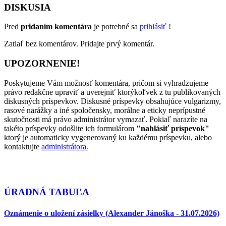
DISKUSIA
Pred
pridaním komentára
je potrebné sa
prihlásiť
!
Zatiaľ bez komentárov. Pridajte prvý komentár.
UPOZORNENIE!
Poskytujeme Vám možnosť komentára, pričom si vyhradzujeme
právo redakčne upraviť a uverejniť ktorýkoľvek z tu publikovaných
diskusných príspevkov. Diskusné príspevky obsahujúce vulgarizmy,
rasové narážky a iné spoločensky, morálne a eticky neprípustné
skutočnosti má právo administrátor vymazať. Pokiaľ narazíte na
takéto príspevky odošlite ich formulárom
"nahlásiť príspevok"
ktorý je automaticky vygenerovaný ku každému príspevku, alebo
kontaktujte
administrátora.
ÚRADNÁ TABUĽA
Oznámenie o uložení zásielky (Alexander Jánoška - 31.07.2026)