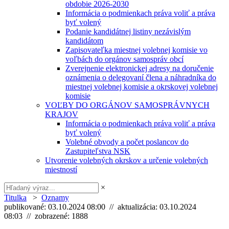
obdobie 2026-2030
Informácia o podmienkach práva voliť a práva
byť volený
Podanie kandidátnej listiny nezávislým
kandidátom
Zapisovateľka miestnej volebnej komisie vo
voľbách do orgánov samospráv obcí
Zverejnenie elektronickej adresy na doručenie
oznámenia o delegovaní člena a náhradníka do
miestnej volebnej komisie a okrskovej volebnej
komisie
VOĽBY DO ORGÁNOV SAMOSPRÁVNYCH
KRAJOV
Informácia o podmienkach práva voliť a práva
byť volený
Volebné obvody a počet poslancov do
Zastupiteľstva NSK
Utvorenie volebných okrskov a určenie volebných
miestností
×
Titulka
>
Oznamy
publikované: 03.10.2024 08:00 // aktualizácia: 03.10.2024
08:03 // zobrazené: 1888