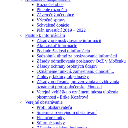
Rozpočet obce
Plnenie rozpočtu
Záverečný účet obce
Výročné správy
Schválené dotácie
Plán investícií 2019 – 2022
Prístup k informáciám
Zásady pre poskytovanie informácií
Ako získať informácie
Podanie žiadosti o informáciu
Sadzobník úhrad za poskytovanie informácií
Zásady odmeňovania poslancov OcZ v Močenku
Zásady ochrany osobných údajov
Oznámenie funkcií, zamestnaní, činností ...
Zmluvy, faktúry, objednávky
Zásady podávania, preverovania a evidovania
oznámení protispoločenskej činnosti
Verejná vyhláška o oznámení miesta uloženia
písomnosti - Erika Kozárová
Verejné obstarávanie
Profil obstarávateľa
Smernica o verejnom obstarávaní
Finančné limity
Súhrnné správy
Zákazky s nízkou hodnotou