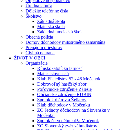
Odpadové hospodárstvo
Úradná tabuľa
Dôležité telefónne čísla
Školstvo
Základná škola
Materská škola
Základná umelecká škola
Obecná polícia
Domov dôchodcov milosrdného samaritána
Prenájom priestorov
Civilná ochrana
ŽIVOT V OBCI
Organizácie
Rímskokatolícka farnosť
Matica slovenská
Klub Filatelistov 52 - 46 Močenok
Dobrovoľný hasičský zbor
Poľovnícke združenie Zálesie
Občianske združenie RUBÍN
Spolok Urbárov a Želiarov
Klub dôchodcov v Močenku
ZO Jednoty dôchodcov na Slovensku v
Močenku
Spolok červeného kríža Močenok
ZO Slovenský zväz záhradkárov