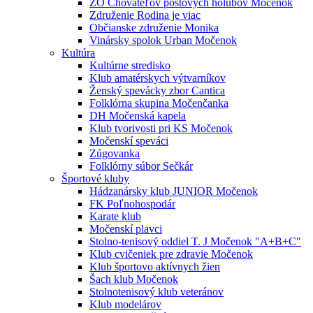
ZO Chovateľov poštových holubov Močenok
Združenie Rodina je viac
Občianske združenie Monika
Vinársky spolok Urban Močenok
Kultúra
Kultúrne stredisko
Klub amatérskych výtvarníkov
Ženský spevácky zbor Cantica
Folklórna skupina Močenčanka
DH Močenská kapela
Klub tvorivosti pri KS Močenok
Močenskí speváci
Zúgovanka
Folklórny súbor Sečkár
Športové kluby
Hádzanársky klub JUNIOR Močenok
FK Poľnohospodár
Karate klub
Močenskí plavci
Stolno-tenisový oddiel T. J Močenok "A+B+C"
Klub cvičeniek pre zdravie Močenok
Klub športovo aktívnych žien
Šach klub Močenok
Stolnotenisový klub veteránov
Klub modelárov