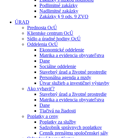
Podlimitné zakázky
Nadlimitné zakázky
Zakázky § 9 ods. 9 ZVO
ÚRAD
Prednosta OcÚ
Klientske centrum OcÚ
Sídlo a úradné hodiny OcÚ
Oddelenia OcÚ
Ekonomické oddelenie
Matrika a evidencia obyvateľstva
Dane
Sociálne oddelenie
Stavebný úrad a životné prostredie
Personálna agenda a mzdy
Útvar služieb a investičnej výstavby
Ako vybaviť?
Stavebný úrad a životné prostredie
Matrika a evidencia obyvateľstva
Dane
Tlačivá na žiadosti
Poplatky a ceny
Poplatky za služby
Sadzobník správnych poplatkov
Cenník prenájmu spoločenskej sály