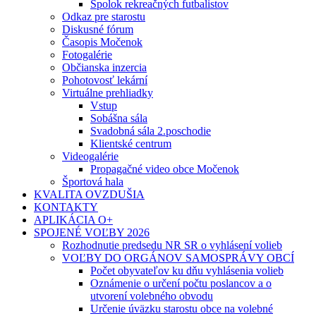
Spolok rekreačných futbalistov
Odkaz pre starostu
Diskusné fórum
Časopis Močenok
Fotogalérie
Občianska inzercia
Pohotovosť lekární
Virtuálne prehliadky
Vstup
Sobášna sála
Svadobná sála 2.poschodie
Klientské centrum
Videogalérie
Propagačné video obce Močenok
Športová hala
KVALITA OVZDUŠIA
KONTAKTY
APLIKÁCIA O+
SPOJENÉ VOĽBY 2026
Rozhodnutie predsedu NR SR o vyhlásení volieb
VOĽBY DO ORGÁNOV SAMOSPRÁVY OBCÍ
Počet obyvateľov ku dňu vyhlásenia volieb
Oznámenie o určení počtu poslancov a o
utvorení volebného obvodu
Určenie úväzku starostu obce na volebné