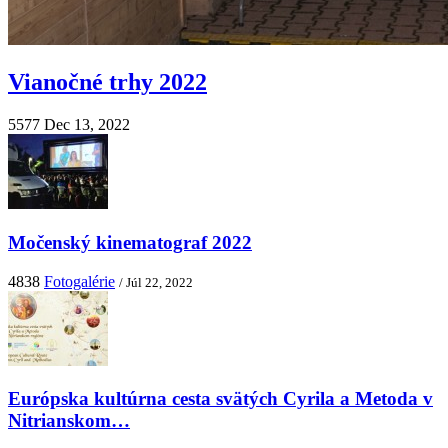
Vianočné trhy 2022
5577
Dec 13, 2022
Močenský kinematograf 2022
4838
Fotogalérie
/ Júl 22, 2022
Európska kultúrna cesta svätých Cyrila a Metoda v
Nitrianskom…