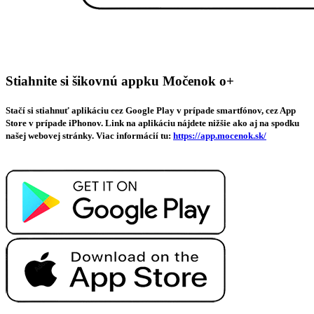
Stiahnite si šikovnú appku Močenok o+
Stačí si stiahnuť aplikáciu cez Google Play v prípade smartfónov, cez App
Store v prípade iPhonov. Link na aplikáciu nájdete nižšie ako aj na spodku
našej webovej stránky. Viac informácií tu:
https://app.mocenok.sk/