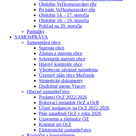
Obdobie Veľkomoravskej ríše
Po páde Veľkomoravskej ríše
Obdobie 14. - 17. storočia
Obdobie 18. - 19. storočia
Pohľad na 20. storočie
Pamiatky
SAMOSPRÁVA
Samospráva obce
Starosta obce
Zástupca starostu obce
Sekretariát starostu obce
Hlavný kontrolór obce
Všeobecne záväzné nariadenia
Územný plán obce Močenok
Strategické dokumenty
Družobné mesto Vracov
Obecné zastupiteľstvo
Poslanci OcZ 2022-2026
Rokovací poriadok OcZ a OcR
Účasť poslancov na OcZ 2022-2026
Plán zasadnutí OcZ v roku 2026
Uznesenia a zápisnice OZ
Komisie pri OcZ
Elektronické zastupiteľstvo
Rozpočet a hospodárenie