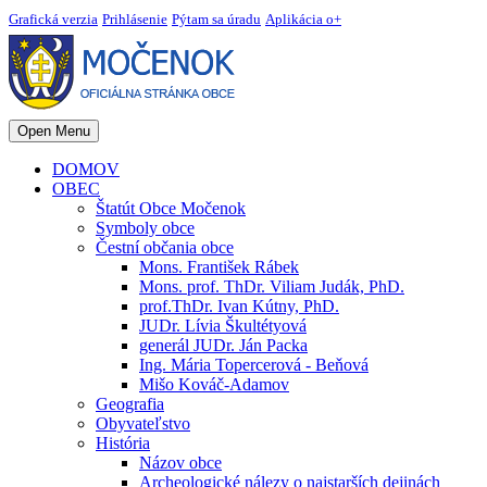
Grafická verzia
Prihlásenie
Pýtam sa úradu
Aplikácia o+
Open Menu
DOMOV
OBEC
Štatút Obce Močenok
Symboly obce
Čestní občania obce
Mons. František Rábek
Mons. prof. ThDr. Viliam Judák, PhD.
prof.ThDr. Ivan Kútny, PhD.
JUDr. Lívia Škultétyová
generál JUDr. Ján Packa
Ing. Mária Topercerová - Beňová
Mišo Kováč-Adamov
Geografia
Obyvateľstvo
História
Názov obce
Archeologické nálezy o najstarších dejinách