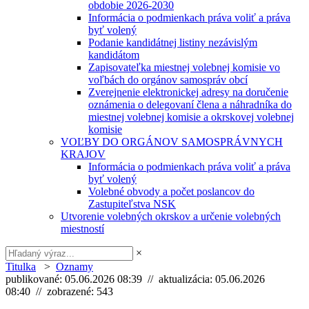
obdobie 2026-2030
Informácia o podmienkach práva voliť a práva
byť volený
Podanie kandidátnej listiny nezávislým
kandidátom
Zapisovateľka miestnej volebnej komisie vo
voľbách do orgánov samospráv obcí
Zverejnenie elektronickej adresy na doručenie
oznámenia o delegovaní člena a náhradníka do
miestnej volebnej komisie a okrskovej volebnej
komisie
VOĽBY DO ORGÁNOV SAMOSPRÁVNYCH
KRAJOV
Informácia o podmienkach práva voliť a práva
byť volený
Volebné obvody a počet poslancov do
Zastupiteľstva NSK
Utvorenie volebných okrskov a určenie volebných
miestností
×
Titulka
>
Oznamy
publikované: 05.06.2026 08:39 // aktualizácia: 05.06.2026
08:40 // zobrazené: 543