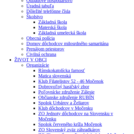
Odpadové hospodárstvo
Úradná tabuľa
Dôležité telefónne čísla
Školstvo
Základná škola
Materská škola
Základná umelecká škola
Obecná polícia
Domov dôchodcov milosrdného samaritána
Prenájom priestorov
Civilná ochrana
ŽIVOT V OBCI
Organizácie
Rímskokatolícka farnosť
Matica slovenská
Klub Filatelistov 52 - 46 Močenok
Dobrovoľný hasičský zbor
Poľovnícke združenie Zálesie
Občianske združenie RUBÍN
Spolok Urbárov a Želiarov
Klub dôchodcov v Močenku
ZO Jednoty dôchodcov na Slovensku v
Močenku
Spolok červeného kríža Močenok
ZO Slovenský zväz záhradkárov