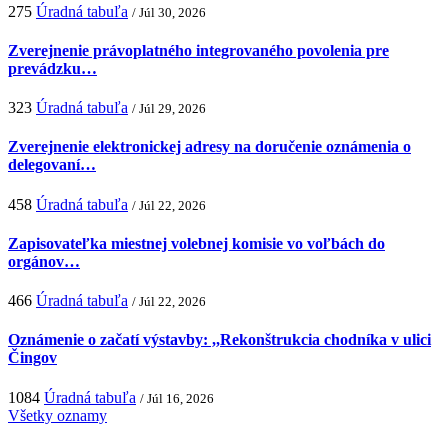
275
Úradná tabuľa
/ Júl 30, 2026
Zverejnenie právoplatného integrovaného povolenia pre
prevádzku…
323
Úradná tabuľa
/ Júl 29, 2026
Zverejnenie elektronickej adresy na doručenie oznámenia o
delegovaní…
458
Úradná tabuľa
/ Júl 22, 2026
Zapisovateľka miestnej volebnej komisie vo voľbách do
orgánov…
466
Úradná tabuľa
/ Júl 22, 2026
Oznámenie o začatí výstavby: ,,Rekonštrukcia chodníka v ulici
Čingov
1084
Úradná tabuľa
/ Júl 16, 2026
Všetky oznamy