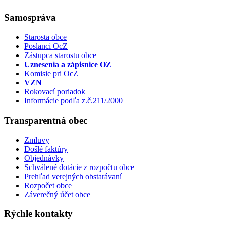
Samospráva
Starosta obce
Poslanci OcZ
Zástupca starostu obce
Uznesenia a zápisnice OZ
Komisie pri OcZ
VZN
Rokovací poriadok
Informácie podľa z.č.211/2000
Transparentná obec
Zmluvy
Došlé faktúry
Objednávky
Schválené dotácie z rozpočtu obce
Prehľad verejných obstarávaní
Rozpočet obce
Záverečný účet obce
Rýchle kontakty