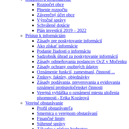
Rozpočet obce
Plnenie rozpočtu
Záverečný účet obce
Výročné správy
Schválené dotácie
Plán investícií 2019 – 2022
Prístup k informáciám
Zásady pre poskytovanie informácií
Ako získať informácie
Podanie žiadosti o informáciu
Sadzobník úhrad za poskytovanie informácií
Zásady odmeňovania poslancov OcZ v Močenku
Zásady ochrany osobných údajov
Oznámenie funkcií, zamestnaní, činností ...
Zmluvy, faktúry, objednávky
Zásady podávania, preverovania a evidovania
oznámení protispoločenskej činnosti
Verejná vyhláška o oznámení miesta uloženia
písomnosti - Erika Kozárová
Verejné obstarávanie
Profil obstarávateľa
Smernica o verejnom obstarávaní
Finančné limity
Súhrnné správy
Zákazky s nízkou hodnotou