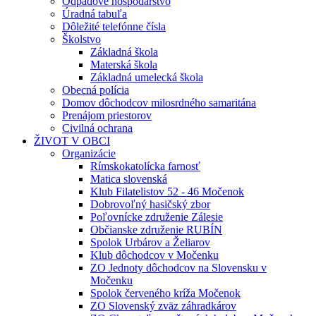
Odpadové hospodárstvo
Úradná tabuľa
Dôležité telefónne čísla
Školstvo
Základná škola
Materská škola
Základná umelecká škola
Obecná polícia
Domov dôchodcov milosrdného samaritána
Prenájom priestorov
Civilná ochrana
ŽIVOT V OBCI
Organizácie
Rímskokatolícka farnosť
Matica slovenská
Klub Filatelistov 52 - 46 Močenok
Dobrovoľný hasičský zbor
Poľovnícke združenie Zálesie
Občianske združenie RUBÍN
Spolok Urbárov a Želiarov
Klub dôchodcov v Močenku
ZO Jednoty dôchodcov na Slovensku v
Močenku
Spolok červeného kríža Močenok
ZO Slovenský zväz záhradkárov