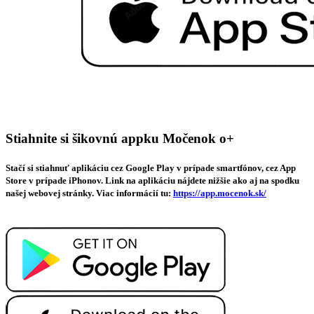
Stiahnite si šikovnú appku Močenok o+
Stačí si stiahnuť aplikáciu cez Google Play v prípade smartfónov, cez App
Store v prípade iPhonov. Link na aplikáciu nájdete nižšie ako aj na spodku
našej webovej stránky. Viac informácií tu:
https://app.mocenok.sk/