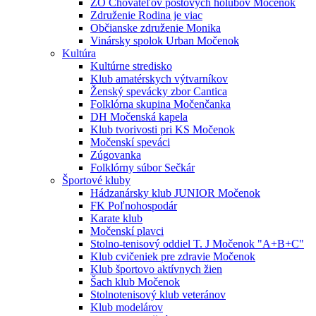
ZO Chovateľov poštových holubov Močenok
Združenie Rodina je viac
Občianske združenie Monika
Vinársky spolok Urban Močenok
Kultúra
Kultúrne stredisko
Klub amatérskych výtvarníkov
Ženský spevácky zbor Cantica
Folklórna skupina Močenčanka
DH Močenská kapela
Klub tvorivosti pri KS Močenok
Močenskí speváci
Zúgovanka
Folklórny súbor Sečkár
Športové kluby
Hádzanársky klub JUNIOR Močenok
FK Poľnohospodár
Karate klub
Močenskí plavci
Stolno-tenisový oddiel T. J Močenok "A+B+C"
Klub cvičeniek pre zdravie Močenok
Klub športovo aktívnych žien
Šach klub Močenok
Stolnotenisový klub veteránov
Klub modelárov