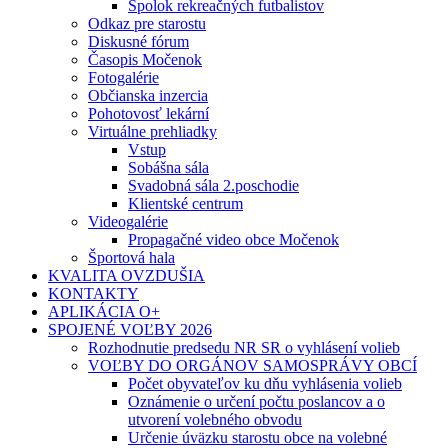
Spolok rekreačných futbalistov
Odkaz pre starostu
Diskusné fórum
Časopis Močenok
Fotogalérie
Občianska inzercia
Pohotovosť lekární
Virtuálne prehliadky
Vstup
Sobášna sála
Svadobná sála 2.poschodie
Klientské centrum
Videogalérie
Propagačné video obce Močenok
Športová hala
KVALITA OVZDUŠIA
KONTAKTY
APLIKÁCIA O+
SPOJENÉ VOĽBY 2026
Rozhodnutie predsedu NR SR o vyhlásení volieb
VOĽBY DO ORGÁNOV SAMOSPRÁVY OBCÍ
Počet obyvateľov ku dňu vyhlásenia volieb
Oznámenie o určení počtu poslancov a o
utvorení volebného obvodu
Určenie úväzku starostu obce na volebné