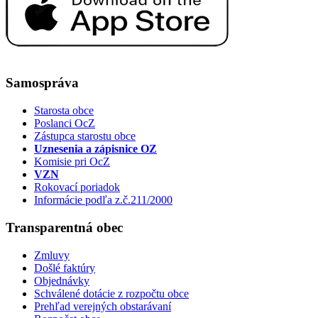
Samospráva
Starosta obce
Poslanci OcZ
Zástupca starostu obce
Uznesenia a zápisnice OZ
Komisie pri OcZ
VZN
Rokovací poriadok
Informácie podľa z.č.211/2000
Transparentná obec
Zmluvy
Došlé faktúry
Objednávky
Schválené dotácie z rozpočtu obce
Prehľad verejných obstarávaní