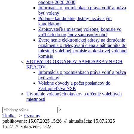
obdobie 2026-2030
Informácia o podmienkach práva voliť a práva
byť volený
Podanie kandidátnej listiny nezávislým
kandidátom
Zapisovateľka miestnej volebnej komisie vo
voľbách do orgánov samospráv obcí
Zverejnenie elektronickej adresy na doručenie
oznámenia o delegovaní člena a náhradníka do
miestnej volebnej komisie a okrskovej volebnej
komisie
VOĽBY DO ORGÁNOV SAMOSPRÁVNYCH
KRAJOV
Informácia o podmienkach práva voliť a práva
byť volený
Volebné obvody a počet poslancov do
Zastupiteľstva NSK
Utvorenie volebných okrskov a určenie volebných
miestností
×
Titulka
>
Oznamy
publikované: 15.07.2025 15:26 // aktualizácia: 15.07.2025
15:27 // zobrazené: 1222