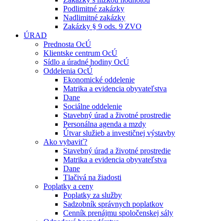
Podlimitné zakázky
Nadlimitné zakázky
Zakázky § 9 ods. 9 ZVO
ÚRAD
Prednosta OcÚ
Klientske centrum OcÚ
Sídlo a úradné hodiny OcÚ
Oddelenia OcÚ
Ekonomické oddelenie
Matrika a evidencia obyvateľstva
Dane
Sociálne oddelenie
Stavebný úrad a životné prostredie
Personálna agenda a mzdy
Útvar služieb a investičnej výstavby
Ako vybaviť?
Stavebný úrad a životné prostredie
Matrika a evidencia obyvateľstva
Dane
Tlačivá na žiadosti
Poplatky a ceny
Poplatky za služby
Sadzobník správnych poplatkov
Cenník prenájmu spoločenskej sály