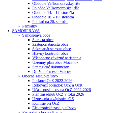
Obdobie Veľkomoravskej ríše
Po páde Veľkomoravskej ríše
Obdobie 14. - 17. storočia
Obdobie 18. - 19. storočia
Pohľad na 20. storočie
Pamiatky
SAMOSPRÁVA
Samospráva obce
Starosta obce
Zástupca starostu obce
Sekretariát starostu obce
Hlavný kontrolór obce
Všeobecne záväzné nariadenia
Územný plán obce Močenok
Strategické dokumenty
Družobné mesto Vracov
Obecné zastupiteľstvo
Poslanci OcZ 2022-2026
Rokovací poriadok OcZ a OcR
Účasť poslancov na OcZ 2022-2026
Plán zasadnutí OcZ v roku 2026
Uznesenia a zápisnice OZ
Komisie pri OcZ
Elektronické zastupiteľstvo
Rozpočet a hospodárenie