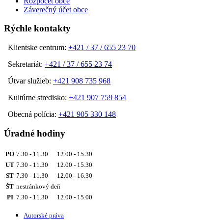
Rozpočet obce
Záverečný účet obce
Rýchle kontakty
Klientske centrum:
+421 / 37 / 655 23 70
Sekretariát:
+421 / 37 / 655 23 74
Útvar služieb:
+421 908 735 968
Kultúrne stredisko:
+421 907 759 854
Obecná polícia:
+421 905 330 148
Úradné hodiny
PO
7.30 - 11.30 12.00 - 15.30
UT
7.30 - 11.30 12.00 - 15.30
ST
7.30 - 11.30 12.00 - 16.30
ŠT
nestránkový deň
PI
7.30 - 11.30 12.00 - 15.00
Autorské práva