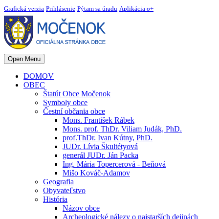
Grafická verzia
Prihlásenie
Pýtam sa úradu
Aplikácia o+
Open Menu
DOMOV
OBEC
Štatút Obce Močenok
Symboly obce
Čestní občania obce
Mons. František Rábek
Mons. prof. ThDr. Viliam Judák, PhD.
prof.ThDr. Ivan Kútny, PhD.
JUDr. Lívia Škultétyová
generál JUDr. Ján Packa
Ing. Mária Topercerová - Beňová
Mišo Kováč-Adamov
Geografia
Obyvateľstvo
História
Názov obce
Archeologické nálezy o najstarších dejinách