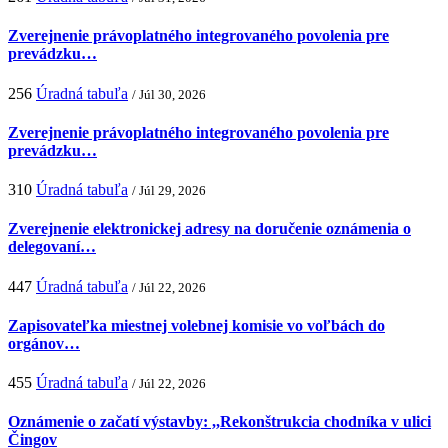
Zverejnenie právoplatného integrovaného povolenia pre
prevádzku…
256
Úradná tabuľa
/ Júl 30, 2026
Zverejnenie právoplatného integrovaného povolenia pre
prevádzku…
310
Úradná tabuľa
/ Júl 29, 2026
Zverejnenie elektronickej adresy na doručenie oznámenia o
delegovaní…
447
Úradná tabuľa
/ Júl 22, 2026
Zapisovateľka miestnej volebnej komisie vo voľbách do
orgánov…
455
Úradná tabuľa
/ Júl 22, 2026
Oznámenie o začatí výstavby: ,,Rekonštrukcia chodníka v ulici
Čingov