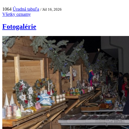
1064
Úradná tabuľa
/ Júl 16, 2026
Všetky oznamy
Fotogalérie