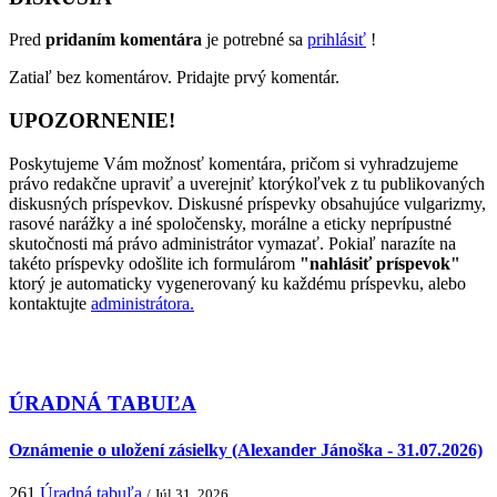
Pred
pridaním komentára
je potrebné sa
prihlásiť
!
Zatiaľ bez komentárov. Pridajte prvý komentár.
UPOZORNENIE!
Poskytujeme Vám možnosť komentára, pričom si vyhradzujeme
právo redakčne upraviť a uverejniť ktorýkoľvek z tu publikovaných
diskusných príspevkov. Diskusné príspevky obsahujúce vulgarizmy,
rasové narážky a iné spoločensky, morálne a eticky neprípustné
skutočnosti má právo administrátor vymazať. Pokiaľ narazíte na
takéto príspevky odošlite ich formulárom
"nahlásiť príspevok"
ktorý je automaticky vygenerovaný ku každému príspevku, alebo
kontaktujte
administrátora.
ÚRADNÁ TABUĽA
Oznámenie o uložení zásielky (Alexander Jánoška - 31.07.2026)
261
Úradná tabuľa
/ Júl 31, 2026