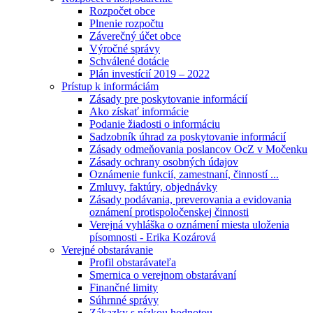
Rozpočet obce
Plnenie rozpočtu
Záverečný účet obce
Výročné správy
Schválené dotácie
Plán investícií 2019 – 2022
Prístup k informáciám
Zásady pre poskytovanie informácií
Ako získať informácie
Podanie žiadosti o informáciu
Sadzobník úhrad za poskytovanie informácií
Zásady odmeňovania poslancov OcZ v Močenku
Zásady ochrany osobných údajov
Oznámenie funkcií, zamestnaní, činností ...
Zmluvy, faktúry, objednávky
Zásady podávania, preverovania a evidovania
oznámení protispoločenskej činnosti
Verejná vyhláška o oznámení miesta uloženia
písomnosti - Erika Kozárová
Verejné obstarávanie
Profil obstarávateľa
Smernica o verejnom obstarávaní
Finančné limity
Súhrnné správy
Zákazky s nízkou hodnotou