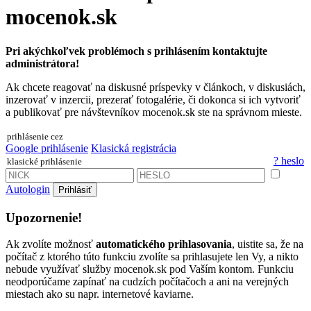
mocenok.sk
Pri akýchkoľvek problémoch s prihlásením kontaktujte
administrátora!
Ak chcete reagovať na diskusné príspevky v článkoch, v diskusiách,
inzerovať v inzercii, prezerať fotogalérie, či dokonca si ich vytvoriť
a publikovať pre návštevníkov mocenok.sk ste na správnom mieste.
prihlásenie cez
Google prihlásenie
Klasická registrácia
? heslo
klasické prihlásenie
Autologin
Prihlásiť
Upozornenie!
Ak zvolíte možnosť
automatického prihlasovania
, uistite sa, že na
počítač z ktorého túto funkciu zvolíte sa prihlasujete len Vy, a nikto
nebude využívať služby mocenok.sk pod Vaším kontom. Funkciu
neodporúčame zapínať na cudzích počítačoch a ani na verejných
miestach ako su napr. internetové kaviarne.