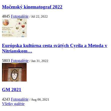
Močenský kinematograf 2022
4845
Fotogalérie
/ Júl 22, 2022
Európska kultúrna cesta svätých Cyrila a Metoda v
Nitrianskom…
5803
Fotogalérie
/ Jan 31, 2022
GM 2021
4243
Fotogalérie
/ Aug 06, 2021
Všetky galérie