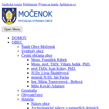
Grafická verzia
Prihlásenie
Pýtam sa úradu
Aplikácia o+
Open Menu
DOMOV
OBEC
Štatút Obce Močenok
Symboly obce
Čestní občania obce
Mons. František Rábek
Mons. prof. ThDr. Viliam Judák, PhD.
prof.ThDr. Ivan Kútny, PhD.
JUDr. Lívia Škultétyová
generál JUDr. Ján Packa
Ing. Mária Topercerová - Beňová
Mišo Kováč-Adamov
Geografia
Obyvateľstvo
História
Názov obce
Archeologické nálezy o najstarších dejinách