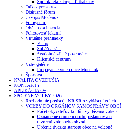
Spolok rekreačných futbalistov
Odkaz pre starostu
Diskusné fórum
Časopis Močenok
Fotogalérie
Občianska inzercia
Pohotovosť lekární
Virtuálne prehliadky
Vstup
Sobášna sála
Svadobná sála 2.poschodie
Klientské centrum
Videogalérie
Propagačné video obce Močenok
Športová hala
KVALITA OVZDUŠIA
KONTAKTY
APLIKÁCIA O+
SPOJENÉ VOĽBY 2026
Rozhodnutie predsedu NR SR o vyhlásení volieb
VOĽBY DO ORGÁNOV SAMOSPRÁVY OBCÍ
Počet obyvateľov ku dňu vyhlásenia volieb
Oznámenie o určení počtu poslancov a o
utvorení volebného obvodu
Určenie úväzku starostu obce na volebné