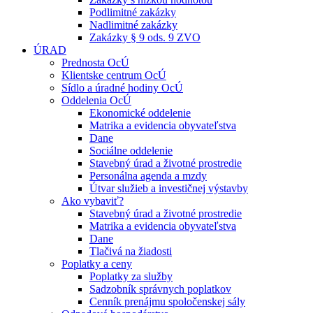
Podlimitné zakázky
Nadlimitné zakázky
Zakázky § 9 ods. 9 ZVO
ÚRAD
Prednosta OcÚ
Klientske centrum OcÚ
Sídlo a úradné hodiny OcÚ
Oddelenia OcÚ
Ekonomické oddelenie
Matrika a evidencia obyvateľstva
Dane
Sociálne oddelenie
Stavebný úrad a životné prostredie
Personálna agenda a mzdy
Útvar služieb a investičnej výstavby
Ako vybaviť?
Stavebný úrad a životné prostredie
Matrika a evidencia obyvateľstva
Dane
Tlačivá na žiadosti
Poplatky a ceny
Poplatky za služby
Sadzobník správnych poplatkov
Cenník prenájmu spoločenskej sály