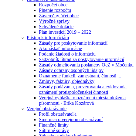
Rozpočet obce
Plnenie rozpočtu
Záverečný účet obce
Výročné správy
Schválené dotácie
Plán investícií 2019 – 2022
Prístup k informáciám
Zásady pre poskytovanie informácií
Ako získať informácie
Podanie žiadosti o informáciu
Sadzobník úhrad za poskytovanie informácií
Zásady odmeňovania poslancov OcZ v Močenku
Zásady ochrany osobných údajov
Oznámenie funkcií, zamestnaní, činností ...
Zmluvy, faktúry, objednávky
Zásady podávania, preverovania a evidovania
oznámení protispoločenskej činnosti
Verejná vyhláška o oznámení miesta uloženia
písomnosti - Erika Kozárová
Verejné obstarávanie
Profil obstarávateľa
Smernica o verejnom obstarávaní
Finančné limity
Súhrnné správy
Zákazky s nízkou hodnotou