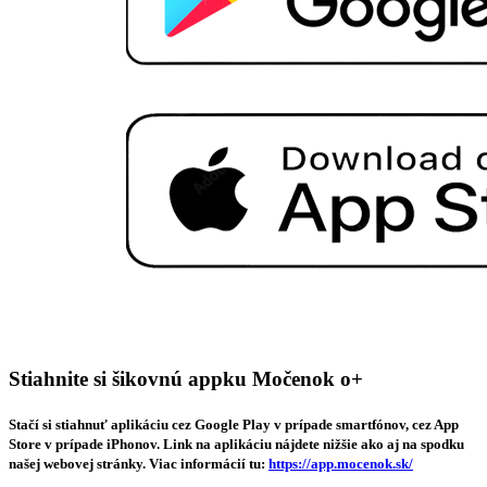
Stiahnite si šikovnú appku Močenok o+
Stačí si stiahnuť aplikáciu cez Google Play v prípade smartfónov, cez App
Store v prípade iPhonov. Link na aplikáciu nájdete nižšie ako aj na spodku
našej webovej stránky. Viac informácií tu:
https://app.mocenok.sk/