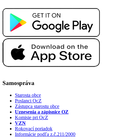
Samospráva
Starosta obce
Poslanci OcZ
Zástupca starostu obce
Uznesenia a zápisnice OZ
Komisie pri OcZ
VZN
Rokovací poriadok
Informácie podľa z.č.211/2000