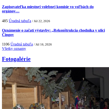
Zapisovateľka miestnej volebnej komisie vo voľbách do
orgánov…
485
Úradná tabuľa
/ Júl 22, 2026
Oznámenie o začatí výstavby: ,,Rekonštrukcia chodníka v ulici
Čingov
1106
Úradná tabuľa
/ Júl 16, 2026
Všetky oznamy
Fotogalérie