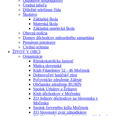
Odpadové hospodárstvo
Úradná tabuľa
Dôležité telefónne čísla
Školstvo
Základná škola
Materská škola
Základná umelecká škola
Obecná polícia
Domov dôchodcov milosrdného samaritána
Prenájom priestorov
Civilná ochrana
ŽIVOT V OBCI
Organizácie
Rímskokatolícka farnosť
Matica slovenská
Klub Filatelistov 52 - 46 Močenok
Dobrovoľný hasičský zbor
Poľovnícke združenie Zálesie
Občianske združenie RUBÍN
Spolok Urbárov a Želiarov
Klub dôchodcov v Močenku
ZO Jednoty dôchodcov na Slovensku v
Močenku
Spolok červeného kríža Močenok
ZO Slovenský zväz záhradkárov