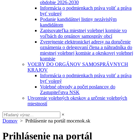
obdobie 2026-2030
Informácia o podmienkach práva voliť a práva
byť volený
Podanie kandidátnej listiny nezávislým
kandidátom
Zapisovateľka miestnej volebnej komisie vo
voľbách do orgánov samospráv obcí
Zverejnenie elektronickej adresy na doručenie
oznámenia o delegovaní člena a náhradníka do
miestnej volebnej komisie a okrskovej volebnej
komisie
VOĽBY DO ORGÁNOV SAMOSPRÁVNYCH
KRAJOV
Informácia o podmienkach práva voliť a práva
byť volený
Volebné obvody a počet poslancov do
Zastupiteľstva NSK
Utvorenie volebných okrskov a určenie volebných
miestností
×
Domov
> Prihlásenie na portál mocenok.sk
Prihlásenie na portál