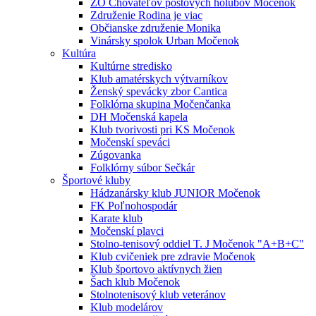
ZO Chovateľov poštových holubov Močenok
Združenie Rodina je viac
Občianske združenie Monika
Vinársky spolok Urban Močenok
Kultúra
Kultúrne stredisko
Klub amatérskych výtvarníkov
Ženský spevácky zbor Cantica
Folklórna skupina Močenčanka
DH Močenská kapela
Klub tvorivosti pri KS Močenok
Močenskí speváci
Zúgovanka
Folklórny súbor Sečkár
Športové kluby
Hádzanársky klub JUNIOR Močenok
FK Poľnohospodár
Karate klub
Močenskí plavci
Stolno-tenisový oddiel T. J Močenok "A+B+C"
Klub cvičeniek pre zdravie Močenok
Klub športovo aktívnych žien
Šach klub Močenok
Stolnotenisový klub veteránov
Klub modelárov