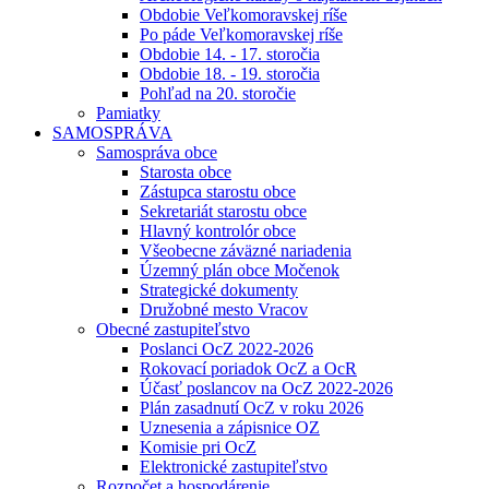
Obdobie Veľkomoravskej ríše
Po páde Veľkomoravskej ríše
Obdobie 14. - 17. storočia
Obdobie 18. - 19. storočia
Pohľad na 20. storočie
Pamiatky
SAMOSPRÁVA
Samospráva obce
Starosta obce
Zástupca starostu obce
Sekretariát starostu obce
Hlavný kontrolór obce
Všeobecne záväzné nariadenia
Územný plán obce Močenok
Strategické dokumenty
Družobné mesto Vracov
Obecné zastupiteľstvo
Poslanci OcZ 2022-2026
Rokovací poriadok OcZ a OcR
Účasť poslancov na OcZ 2022-2026
Plán zasadnutí OcZ v roku 2026
Uznesenia a zápisnice OZ
Komisie pri OcZ
Elektronické zastupiteľstvo
Rozpočet a hospodárenie