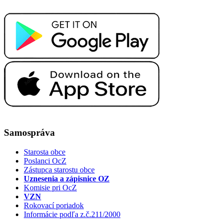
Samospráva
Starosta obce
Poslanci OcZ
Zástupca starostu obce
Uznesenia a zápisnice OZ
Komisie pri OcZ
VZN
Rokovací poriadok
Informácie podľa z.č.211/2000