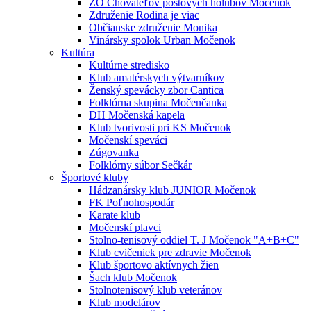
ZO Chovateľov poštových holubov Močenok
Združenie Rodina je viac
Občianske združenie Monika
Vinársky spolok Urban Močenok
Kultúra
Kultúrne stredisko
Klub amatérskych výtvarníkov
Ženský spevácky zbor Cantica
Folklórna skupina Močenčanka
DH Močenská kapela
Klub tvorivosti pri KS Močenok
Močenskí speváci
Zúgovanka
Folklórny súbor Sečkár
Športové kluby
Hádzanársky klub JUNIOR Močenok
FK Poľnohospodár
Karate klub
Močenskí plavci
Stolno-tenisový oddiel T. J Močenok "A+B+C"
Klub cvičeniek pre zdravie Močenok
Klub športovo aktívnych žien
Šach klub Močenok
Stolnotenisový klub veteránov
Klub modelárov