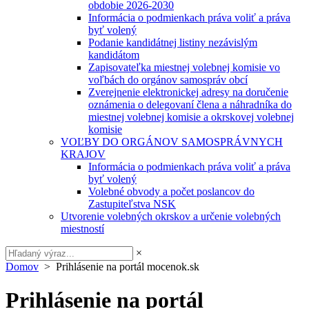
obdobie 2026-2030
Informácia o podmienkach práva voliť a práva
byť volený
Podanie kandidátnej listiny nezávislým
kandidátom
Zapisovateľka miestnej volebnej komisie vo
voľbách do orgánov samospráv obcí
Zverejnenie elektronickej adresy na doručenie
oznámenia o delegovaní člena a náhradníka do
miestnej volebnej komisie a okrskovej volebnej
komisie
VOĽBY DO ORGÁNOV SAMOSPRÁVNYCH
KRAJOV
Informácia o podmienkach práva voliť a práva
byť volený
Volebné obvody a počet poslancov do
Zastupiteľstva NSK
Utvorenie volebných okrskov a určenie volebných
miestností
×
Domov
> Prihlásenie na portál mocenok.sk
Prihlásenie na portál