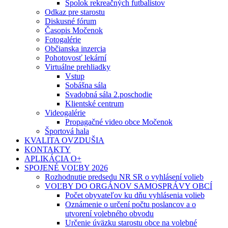
Spolok rekreačných futbalistov
Odkaz pre starostu
Diskusné fórum
Časopis Močenok
Fotogalérie
Občianska inzercia
Pohotovosť lekární
Virtuálne prehliadky
Vstup
Sobášna sála
Svadobná sála 2.poschodie
Klientské centrum
Videogalérie
Propagačné video obce Močenok
Športová hala
KVALITA OVZDUŠIA
KONTAKTY
APLIKÁCIA O+
SPOJENÉ VOĽBY 2026
Rozhodnutie predsedu NR SR o vyhlásení volieb
VOĽBY DO ORGÁNOV SAMOSPRÁVY OBCÍ
Počet obyvateľov ku dňu vyhlásenia volieb
Oznámenie o určení počtu poslancov a o
utvorení volebného obvodu
Určenie úväzku starostu obce na volebné