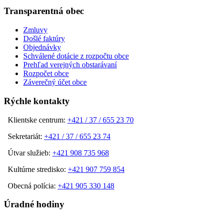
Transparentná obec
Zmluvy
Došlé faktúry
Objednávky
Schválené dotácie z rozpočtu obce
Prehľad verejných obstarávaní
Rozpočet obce
Záverečný účet obce
Rýchle kontakty
Klientske centrum:
+421 / 37 / 655 23 70
Sekretariát:
+421 / 37 / 655 23 74
Útvar služieb:
+421 908 735 968
Kultúrne stredisko:
+421 907 759 854
Obecná polícia:
+421 905 330 148
Úradné hodiny