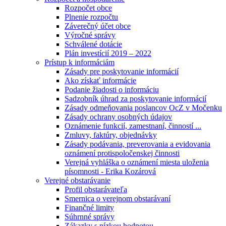
Rozpočet obce
Plnenie rozpočtu
Záverečný účet obce
Výročné správy
Schválené dotácie
Plán investícií 2019 – 2022
Prístup k informáciám
Zásady pre poskytovanie informácií
Ako získať informácie
Podanie žiadosti o informáciu
Sadzobník úhrad za poskytovanie informácií
Zásady odmeňovania poslancov OcZ v Močenku
Zásady ochrany osobných údajov
Oznámenie funkcií, zamestnaní, činností ...
Zmluvy, faktúry, objednávky
Zásady podávania, preverovania a evidovania
oznámení protispoločenskej činnosti
Verejná vyhláška o oznámení miesta uloženia
písomnosti - Erika Kozárová
Verejné obstarávanie
Profil obstarávateľa
Smernica o verejnom obstarávaní
Finančné limity
Súhrnné správy
Zákazky s nízkou hodnotou