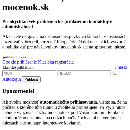
mocenok.sk
Pri akýchkoľvek problémoch s prihlásením kontaktujte
administrátora!
Ak chcete reagovať na diskusné príspevky v článkoch, v diskusiách,
inzerovať v inzercii, prezerať fotogalérie, či dokonca si ich vytvoriť
a publikovať pre návštevníkov mocenok.sk ste na správnom mieste.
prihlásenie cez
Google prihlásenie
Klasická registrácia
? heslo
klasické prihlásenie
Autologin
Prihlásiť
Upozornenie!
Ak zvolíte možnosť
automatického prihlasovania
, uistite sa, že na
počítač z ktorého túto funkciu zvolíte sa prihlasujete len Vy, a nikto
nebude využívať služby mocenok.sk pod Vaším kontom. Funkciu
neodporúčame zapínať na cudzích počítačoch a ani na verejných
miestach ako su napr. internetové kaviarne.