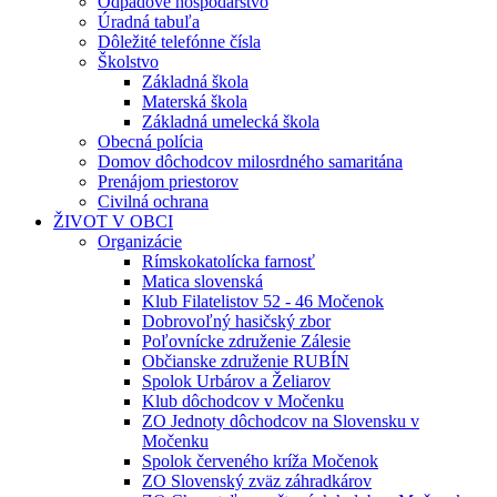
Odpadové hospodárstvo
Úradná tabuľa
Dôležité telefónne čísla
Školstvo
Základná škola
Materská škola
Základná umelecká škola
Obecná polícia
Domov dôchodcov milosrdného samaritána
Prenájom priestorov
Civilná ochrana
ŽIVOT V OBCI
Organizácie
Rímskokatolícka farnosť
Matica slovenská
Klub Filatelistov 52 - 46 Močenok
Dobrovoľný hasičský zbor
Poľovnícke združenie Zálesie
Občianske združenie RUBÍN
Spolok Urbárov a Želiarov
Klub dôchodcov v Močenku
ZO Jednoty dôchodcov na Slovensku v
Močenku
Spolok červeného kríža Močenok
ZO Slovenský zväz záhradkárov