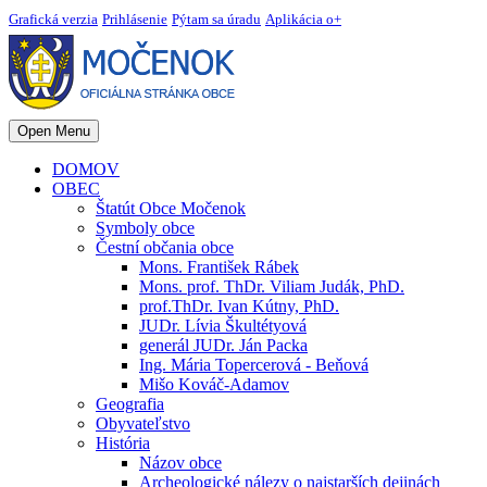
Grafická verzia
Prihlásenie
Pýtam sa úradu
Aplikácia o+
Open Menu
DOMOV
OBEC
Štatút Obce Močenok
Symboly obce
Čestní občania obce
Mons. František Rábek
Mons. prof. ThDr. Viliam Judák, PhD.
prof.ThDr. Ivan Kútny, PhD.
JUDr. Lívia Škultétyová
generál JUDr. Ján Packa
Ing. Mária Topercerová - Beňová
Mišo Kováč-Adamov
Geografia
Obyvateľstvo
História
Názov obce
Archeologické nálezy o najstarších dejinách