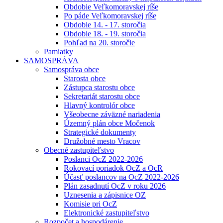
Obdobie Veľkomoravskej ríše
Po páde Veľkomoravskej ríše
Obdobie 14. - 17. storočia
Obdobie 18. - 19. storočia
Pohľad na 20. storočie
Pamiatky
SAMOSPRÁVA
Samospráva obce
Starosta obce
Zástupca starostu obce
Sekretariát starostu obce
Hlavný kontrolór obce
Všeobecne záväzné nariadenia
Územný plán obce Močenok
Strategické dokumenty
Družobné mesto Vracov
Obecné zastupiteľstvo
Poslanci OcZ 2022-2026
Rokovací poriadok OcZ a OcR
Účasť poslancov na OcZ 2022-2026
Plán zasadnutí OcZ v roku 2026
Uznesenia a zápisnice OZ
Komisie pri OcZ
Elektronické zastupiteľstvo
Rozpočet a hospodárenie