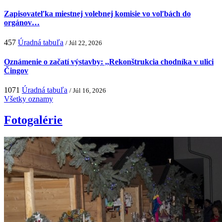
Zapisovateľka miestnej volebnej komisie vo voľbách do
orgánov…
457
Úradná tabuľa
/ Júl 22, 2026
Oznámenie o začatí výstavby: ,,Rekonštrukcia chodníka v ulici
Čingov
1071
Úradná tabuľa
/ Júl 16, 2026
Všetky oznamy
Fotogalérie