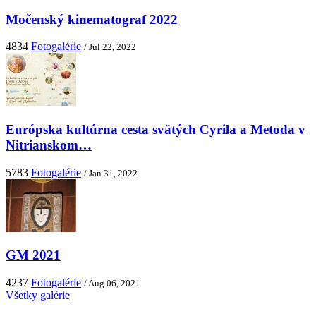
Močenský kinematograf 2022
4834
Fotogalérie
/ Júl 22, 2022
Európska kultúrna cesta svätých Cyrila a Metoda v
Nitrianskom…
5783
Fotogalérie
/ Jan 31, 2022
GM 2021
4237
Fotogalérie
/ Aug 06, 2021
Všetky galérie