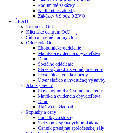
Podlimitné zakázky
Nadlimitné zakázky
Zakázky § 9 ods. 9 ZVO
ÚRAD
Prednosta OcÚ
Klientske centrum OcÚ
Sídlo a úradné hodiny OcÚ
Oddelenia OcÚ
Ekonomické oddelenie
Matrika a evidencia obyvateľstva
Dane
Sociálne oddelenie
Stavebný úrad a životné prostredie
Personálna agenda a mzdy
Útvar služieb a investičnej výstavby
Ako vybaviť?
Stavebný úrad a životné prostredie
Matrika a evidencia obyvateľstva
Dane
Tlačivá na žiadosti
Poplatky a ceny
Poplatky za služby
Sadzobník správnych poplatkov
Cenník prenájmu spoločenskej sály