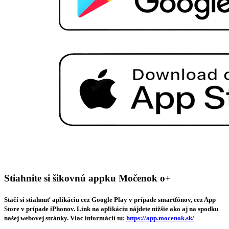
Stiahnite si šikovnú appku Močenok o+
Stačí si stiahnuť aplikáciu cez Google Play v prípade smartfónov, cez App
Store v prípade iPhonov. Link na aplikáciu nájdete nižšie ako aj na spodku
našej webovej stránky. Viac informácií tu:
https://app.mocenok.sk/