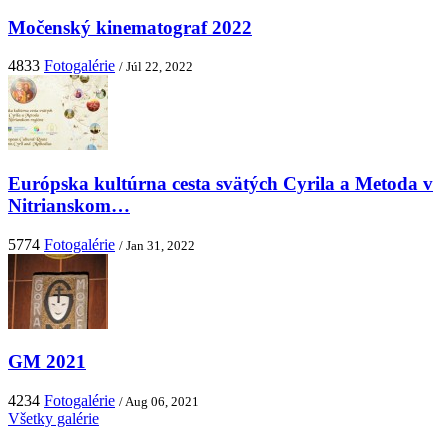
Močenský kinematograf 2022
4833
Fotogalérie
/ Júl 22, 2022
Európska kultúrna cesta svätých Cyrila a Metoda v
Nitrianskom…
5774
Fotogalérie
/ Jan 31, 2022
GM 2021
4234
Fotogalérie
/ Aug 06, 2021
Všetky galérie