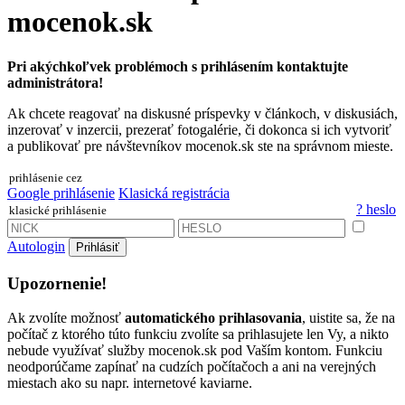
mocenok.sk
Pri akýchkoľvek problémoch s prihlásením kontaktujte
administrátora!
Ak chcete reagovať na diskusné príspevky v článkoch, v diskusiách,
inzerovať v inzercii, prezerať fotogalérie, či dokonca si ich vytvoriť
a publikovať pre návštevníkov mocenok.sk ste na správnom mieste.
prihlásenie cez
Google prihlásenie
Klasická registrácia
? heslo
klasické prihlásenie
Autologin
Prihlásiť
Upozornenie!
Ak zvolíte možnosť
automatického prihlasovania
, uistite sa, že na
počítač z ktorého túto funkciu zvolíte sa prihlasujete len Vy, a nikto
nebude využívať služby mocenok.sk pod Vaším kontom. Funkciu
neodporúčame zapínať na cudzích počítačoch a ani na verejných
miestach ako su napr. internetové kaviarne.