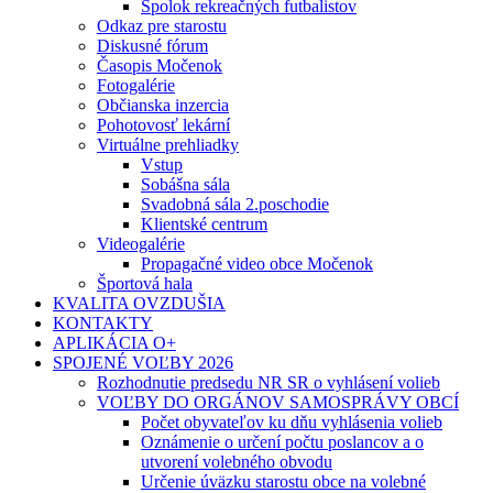
Spolok rekreačných futbalistov
Odkaz pre starostu
Diskusné fórum
Časopis Močenok
Fotogalérie
Občianska inzercia
Pohotovosť lekární
Virtuálne prehliadky
Vstup
Sobášna sála
Svadobná sála 2.poschodie
Klientské centrum
Videogalérie
Propagačné video obce Močenok
Športová hala
KVALITA OVZDUŠIA
KONTAKTY
APLIKÁCIA O+
SPOJENÉ VOĽBY 2026
Rozhodnutie predsedu NR SR o vyhlásení volieb
VOĽBY DO ORGÁNOV SAMOSPRÁVY OBCÍ
Počet obyvateľov ku dňu vyhlásenia volieb
Oznámenie o určení počtu poslancov a o
utvorení volebného obvodu
Určenie úväzku starostu obce na volebné