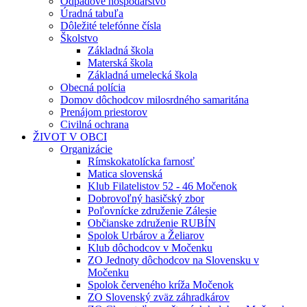
Odpadové hospodárstvo
Úradná tabuľa
Dôležité telefónne čísla
Školstvo
Základná škola
Materská škola
Základná umelecká škola
Obecná polícia
Domov dôchodcov milosrdného samaritána
Prenájom priestorov
Civilná ochrana
ŽIVOT V OBCI
Organizácie
Rímskokatolícka farnosť
Matica slovenská
Klub Filatelistov 52 - 46 Močenok
Dobrovoľný hasičský zbor
Poľovnícke združenie Zálesie
Občianske združenie RUBÍN
Spolok Urbárov a Želiarov
Klub dôchodcov v Močenku
ZO Jednoty dôchodcov na Slovensku v
Močenku
Spolok červeného kríža Močenok
ZO Slovenský zväz záhradkárov