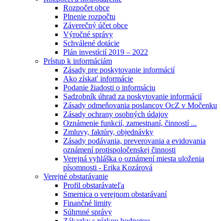
Rozpočet obce
Plnenie rozpočtu
Záverečný účet obce
Výročné správy
Schválené dotácie
Plán investícií 2019 – 2022
Prístup k informáciám
Zásady pre poskytovanie informácií
Ako získať informácie
Podanie žiadosti o informáciu
Sadzobník úhrad za poskytovanie informácií
Zásady odmeňovania poslancov OcZ v Močenku
Zásady ochrany osobných údajov
Oznámenie funkcií, zamestnaní, činností ...
Zmluvy, faktúry, objednávky
Zásady podávania, preverovania a evidovania
oznámení protispoločenskej činnosti
Verejná vyhláška o oznámení miesta uloženia
písomnosti - Erika Kozárová
Verejné obstarávanie
Profil obstarávateľa
Smernica o verejnom obstarávaní
Finančné limity
Súhrnné správy
Zákazky s nízkou hodnotou