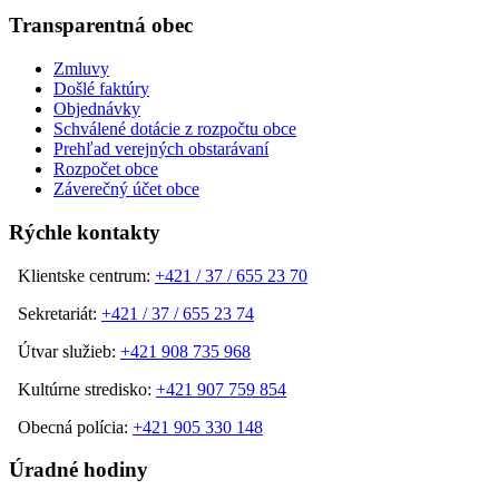
Transparentná obec
Zmluvy
Došlé faktúry
Objednávky
Schválené dotácie z rozpočtu obce
Prehľad verejných obstarávaní
Rozpočet obce
Záverečný účet obce
Rýchle kontakty
Klientske centrum:
+421 / 37 / 655 23 70
Sekretariát:
+421 / 37 / 655 23 74
Útvar služieb:
+421 908 735 968
Kultúrne stredisko:
+421 907 759 854
Obecná polícia:
+421 905 330 148
Úradné hodiny