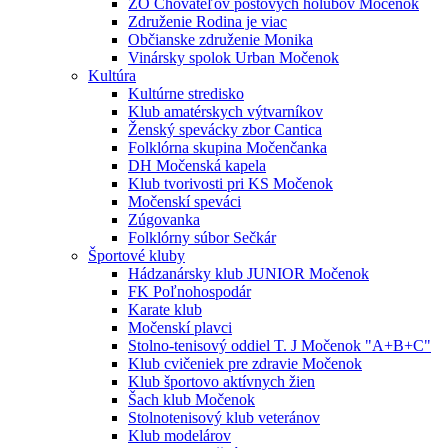
ZO Chovateľov poštových holubov Močenok
Združenie Rodina je viac
Občianske združenie Monika
Vinársky spolok Urban Močenok
Kultúra
Kultúrne stredisko
Klub amatérskych výtvarníkov
Ženský spevácky zbor Cantica
Folklórna skupina Močenčanka
DH Močenská kapela
Klub tvorivosti pri KS Močenok
Močenskí speváci
Zúgovanka
Folklórny súbor Sečkár
Športové kluby
Hádzanársky klub JUNIOR Močenok
FK Poľnohospodár
Karate klub
Močenskí plavci
Stolno-tenisový oddiel T. J Močenok "A+B+C"
Klub cvičeniek pre zdravie Močenok
Klub športovo aktívnych žien
Šach klub Močenok
Stolnotenisový klub veteránov
Klub modelárov