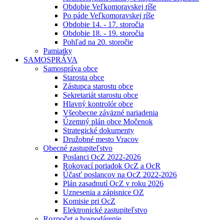
Obdobie Veľkomoravskej ríše
Po páde Veľkomoravskej ríše
Obdobie 14. - 17. storočia
Obdobie 18. - 19. storočia
Pohľad na 20. storočie
Pamiatky
SAMOSPRÁVA
Samospráva obce
Starosta obce
Zástupca starostu obce
Sekretariát starostu obce
Hlavný kontrolór obce
Všeobecne záväzné nariadenia
Územný plán obce Močenok
Strategické dokumenty
Družobné mesto Vracov
Obecné zastupiteľstvo
Poslanci OcZ 2022-2026
Rokovací poriadok OcZ a OcR
Účasť poslancov na OcZ 2022-2026
Plán zasadnutí OcZ v roku 2026
Uznesenia a zápisnice OZ
Komisie pri OcZ
Elektronické zastupiteľstvo
Rozpočet a hospodárenie