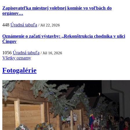
Zapisovateľka miestnej volebnej komisie vo voľbách do
orgánov…
448
Úradná tabuľa
/ Júl 22, 2026
Oznámenie o začatí výstavby: ,,Rekonštrukcia chodníka v ulici
Čingov
1056
Úradná tabuľa
/ Júl 16, 2026
Všetky oznamy
Fotogalérie