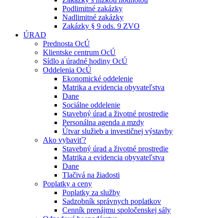
Podlimitné zakázky
Nadlimitné zakázky
Zakázky § 9 ods. 9 ZVO
ÚRAD
Prednosta OcÚ
Klientske centrum OcÚ
Sídlo a úradné hodiny OcÚ
Oddelenia OcÚ
Ekonomické oddelenie
Matrika a evidencia obyvateľstva
Dane
Sociálne oddelenie
Stavebný úrad a životné prostredie
Personálna agenda a mzdy
Útvar služieb a investičnej výstavby
Ako vybaviť?
Stavebný úrad a životné prostredie
Matrika a evidencia obyvateľstva
Dane
Tlačivá na žiadosti
Poplatky a ceny
Poplatky za služby
Sadzobník správnych poplatkov
Cenník prenájmu spoločenskej sály