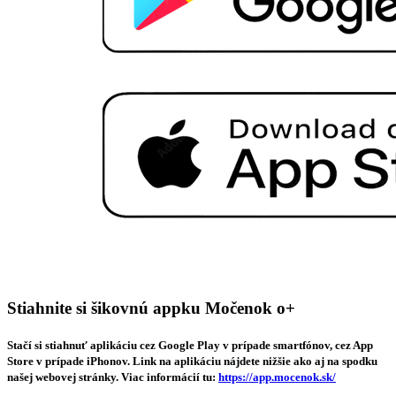
Stiahnite si šikovnú appku Močenok o+
Stačí si stiahnuť aplikáciu cez Google Play v prípade smartfónov, cez App
Store v prípade iPhonov. Link na aplikáciu nájdete nižšie ako aj na spodku
našej webovej stránky. Viac informácií tu:
https://app.mocenok.sk/