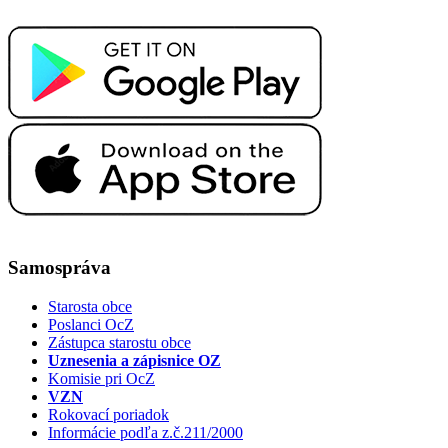
Samospráva
Starosta obce
Poslanci OcZ
Zástupca starostu obce
Uznesenia a zápisnice OZ
Komisie pri OcZ
VZN
Rokovací poriadok
Informácie podľa z.č.211/2000