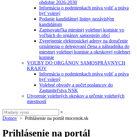
obdobie 2026-2030
Informácia o podmienkach práva voliť a práva
byť volený
Podanie kandidátnej listiny nezávislým
kandidátom
Zapisovateľka miestnej volebnej komisie vo
voľbách do orgánov samospráv obcí
Zverejnenie elektronickej adresy na doručenie
oznámenia o delegovaní člena a náhradníka do
miestnej volebnej komisie a okrskovej volebnej
komisie
VOĽBY DO ORGÁNOV SAMOSPRÁVNYCH
KRAJOV
Informácia o podmienkach práva voliť a práva
byť volený
Volebné obvody a počet poslancov do
Zastupiteľstva NSK
Utvorenie volebných okrskov a určenie volebných
miestností
×
Domov
> Prihlásenie na portál mocenok.sk
Prihlásenie na portál