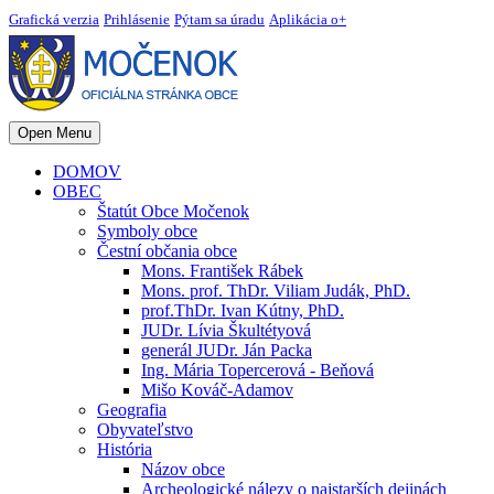
Grafická verzia
Prihlásenie
Pýtam sa úradu
Aplikácia o+
Open Menu
DOMOV
OBEC
Štatút Obce Močenok
Symboly obce
Čestní občania obce
Mons. František Rábek
Mons. prof. ThDr. Viliam Judák, PhD.
prof.ThDr. Ivan Kútny, PhD.
JUDr. Lívia Škultétyová
generál JUDr. Ján Packa
Ing. Mária Topercerová - Beňová
Mišo Kováč-Adamov
Geografia
Obyvateľstvo
História
Názov obce
Archeologické nálezy o najstarších dejinách