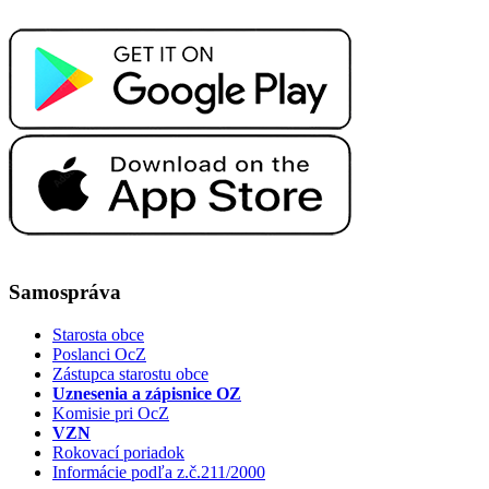
Samospráva
Starosta obce
Poslanci OcZ
Zástupca starostu obce
Uznesenia a zápisnice OZ
Komisie pri OcZ
VZN
Rokovací poriadok
Informácie podľa z.č.211/2000