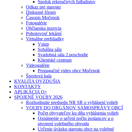
Spolok rekreačných futbalistov
Odkaz pre starostu
Diskusné fórum
Časopis Močenok
Fotogalérie
Občianska inzercia
Pohotovosť lekární
Virtuálne prehliadky
Vstup
Sobášna sála
Svadobná sála 2.poschodie
Klientské centrum
Videogalérie
Propagačné video obce Močenok
Športová hala
KVALITA OVZDUŠIA
KONTAKTY
APLIKÁCIA O+
SPOJENÉ VOĽBY 2026
Rozhodnutie predsedu NR SR o vyhlásení volieb
VOĽBY DO ORGÁNOV SAMOSPRÁVY OBCÍ
Počet obyvateľov ku dňu vyhlásenia volieb
Oznámenie o určení počtu poslancov a o
utvorení volebného obvodu
Určenie úväzku starostu obce na volebné