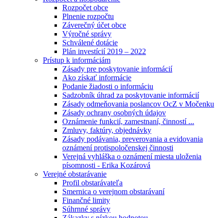
Rozpočet obce
Plnenie rozpočtu
Záverečný účet obce
Výročné správy
Schválené dotácie
Plán investícií 2019 – 2022
Prístup k informáciám
Zásady pre poskytovanie informácií
Ako získať informácie
Podanie žiadosti o informáciu
Sadzobník úhrad za poskytovanie informácií
Zásady odmeňovania poslancov OcZ v Močenku
Zásady ochrany osobných údajov
Oznámenie funkcií, zamestnaní, činností ...
Zmluvy, faktúry, objednávky
Zásady podávania, preverovania a evidovania
oznámení protispoločenskej činnosti
Verejná vyhláška o oznámení miesta uloženia
písomnosti - Erika Kozárová
Verejné obstarávanie
Profil obstarávateľa
Smernica o verejnom obstarávaní
Finančné limity
Súhrnné správy
Zákazky s nízkou hodnotou