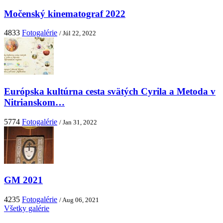
Močenský kinematograf 2022
4833
Fotogalérie
/ Júl 22, 2022
Európska kultúrna cesta svätých Cyrila a Metoda v
Nitrianskom…
5774
Fotogalérie
/ Jan 31, 2022
GM 2021
4235
Fotogalérie
/ Aug 06, 2021
Všetky galérie