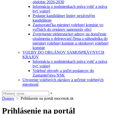
obdobie 2026-2030
Informácia o podmienkach práva voliť a práva
byť volený
Podanie kandidátnej listiny nezávislým
kandidátom
Zapisovateľka miestnej volebnej komisie vo
voľbách do orgánov samospráv obcí
Zverejnenie elektronickej adresy na doručenie
oznámenia o delegovaní člena a náhradníka do
miestnej volebnej komisie a okrskovej volebnej
komisie
VOĽBY DO ORGÁNOV SAMOSPRÁVNYCH
KRAJOV
Informácia o podmienkach práva voliť a práva
byť volený
Volebné obvody a počet poslancov do
Zastupiteľstva NSK
Utvorenie volebných okrskov a určenie volebných
miestností
×
Domov
> Prihlásenie na portál mocenok.sk
Prihlásenie na portál