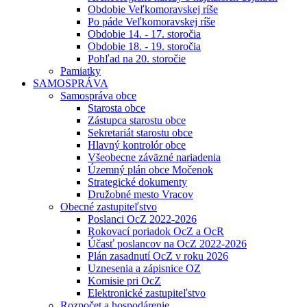
Obdobie Veľkomoravskej ríše
Po páde Veľkomoravskej ríše
Obdobie 14. - 17. storočia
Obdobie 18. - 19. storočia
Pohľad na 20. storočie
Pamiatky
SAMOSPRÁVA
Samospráva obce
Starosta obce
Zástupca starostu obce
Sekretariát starostu obce
Hlavný kontrolór obce
Všeobecne záväzné nariadenia
Územný plán obce Močenok
Strategické dokumenty
Družobné mesto Vracov
Obecné zastupiteľstvo
Poslanci OcZ 2022-2026
Rokovací poriadok OcZ a OcR
Účasť poslancov na OcZ 2022-2026
Plán zasadnutí OcZ v roku 2026
Uznesenia a zápisnice OZ
Komisie pri OcZ
Elektronické zastupiteľstvo
Rozpočet a hospodárenie