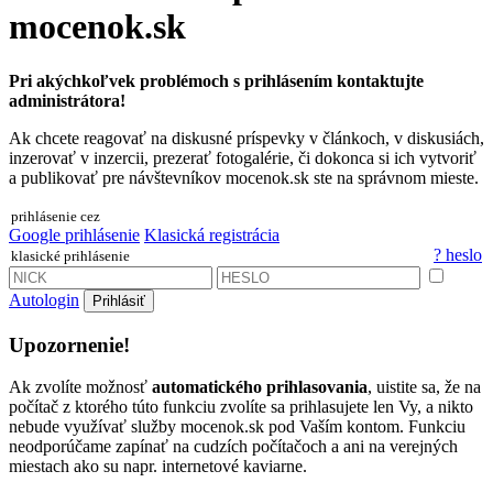
mocenok.sk
Pri akýchkoľvek problémoch s prihlásením kontaktujte
administrátora!
Ak chcete reagovať na diskusné príspevky v článkoch, v diskusiách,
inzerovať v inzercii, prezerať fotogalérie, či dokonca si ich vytvoriť
a publikovať pre návštevníkov mocenok.sk ste na správnom mieste.
prihlásenie cez
Google prihlásenie
Klasická registrácia
? heslo
klasické prihlásenie
Autologin
Prihlásiť
Upozornenie!
Ak zvolíte možnosť
automatického prihlasovania
, uistite sa, že na
počítač z ktorého túto funkciu zvolíte sa prihlasujete len Vy, a nikto
nebude využívať služby mocenok.sk pod Vaším kontom. Funkciu
neodporúčame zapínať na cudzích počítačoch a ani na verejných
miestach ako su napr. internetové kaviarne.