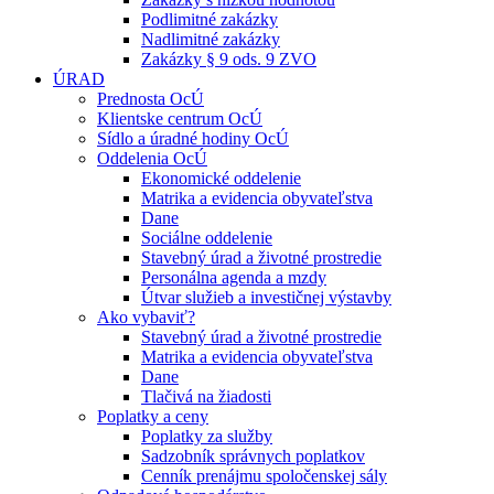
Podlimitné zakázky
Nadlimitné zakázky
Zakázky § 9 ods. 9 ZVO
ÚRAD
Prednosta OcÚ
Klientske centrum OcÚ
Sídlo a úradné hodiny OcÚ
Oddelenia OcÚ
Ekonomické oddelenie
Matrika a evidencia obyvateľstva
Dane
Sociálne oddelenie
Stavebný úrad a životné prostredie
Personálna agenda a mzdy
Útvar služieb a investičnej výstavby
Ako vybaviť?
Stavebný úrad a životné prostredie
Matrika a evidencia obyvateľstva
Dane
Tlačivá na žiadosti
Poplatky a ceny
Poplatky za služby
Sadzobník správnych poplatkov
Cenník prenájmu spoločenskej sály