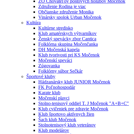
ZO Chovateľov poštových holubov Močenok
Združenie Rodina je viac
Občianske združenie Monika
Vinársky spolok Urban Močenok
Kultúra
Kultúrne stredisko
Klub amatérskych výtvarníkov
Ženský spevácky zbor Cantica
Folklórna skupina Močenčanka
DH Močenská kapela
Klub tvorivosti pri KS Močenok
Močenskí speváci
Zúgovanka
Folklórny súbor Sečkár
Športové kluby
Hádzanársky klub JUNIOR Močenok
FK Poľnohospodár
Karate klub
Močenskí plavci
Stolno-tenisový oddiel T. J Močenok "A+B+C"
Klub cvičeniek pre zdravie Močenok
Klub športovo aktívnych žien
Šach klub Močenok
Stolnotenisový klub veteránov
Klub modelárov