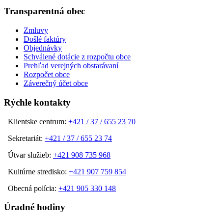
Transparentná obec
Zmluvy
Došlé faktúry
Objednávky
Schválené dotácie z rozpočtu obce
Prehľad verejných obstarávaní
Rozpočet obce
Záverečný účet obce
Rýchle kontakty
Klientske centrum:
+421 / 37 / 655 23 70
Sekretariát:
+421 / 37 / 655 23 74
Útvar služieb:
+421 908 735 968
Kultúrne stredisko:
+421 907 759 854
Obecná polícia:
+421 905 330 148
Úradné hodiny