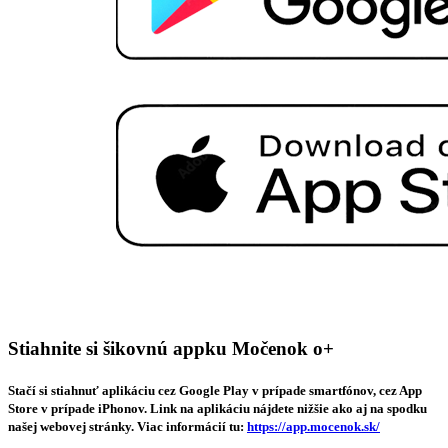
Stiahnite si šikovnú appku Močenok o+
Stačí si stiahnuť aplikáciu cez Google Play v prípade smartfónov, cez App
Store v prípade iPhonov. Link na aplikáciu nájdete nižšie ako aj na spodku
našej webovej stránky. Viac informácií tu:
https://app.mocenok.sk/