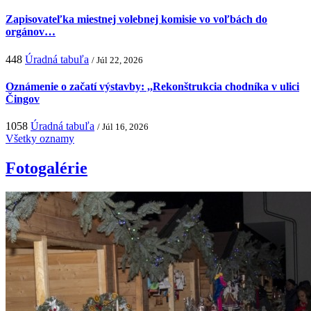
Zapisovateľka miestnej volebnej komisie vo voľbách do
orgánov…
448
Úradná tabuľa
/ Júl 22, 2026
Oznámenie o začatí výstavby: ,,Rekonštrukcia chodníka v ulici
Čingov
1058
Úradná tabuľa
/ Júl 16, 2026
Všetky oznamy
Fotogalérie