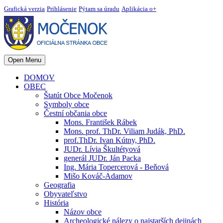
Grafická verzia
Prihlásenie
Pýtam sa úradu
Aplikácia o+
Open Menu
DOMOV
OBEC
Štatút Obce Močenok
Symboly obce
Čestní občania obce
Mons. František Rábek
Mons. prof. ThDr. Viliam Judák, PhD.
prof.ThDr. Ivan Kútny, PhD.
JUDr. Lívia Škultétyová
generál JUDr. Ján Packa
Ing. Mária Topercerová - Beňová
Mišo Kováč-Adamov
Geografia
Obyvateľstvo
História
Názov obce
Archeologické nálezy o najstarších dejinách