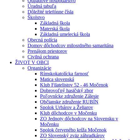
Odpadové hospodárstvo
Úradná tabuľa
Dôležité telefónne čísla
Školstvo
Základná škola
Materská škola
Základná umelecká škola
Obecná polícia
Domov dôchodcov milosrdného samaritána
Prenájom priestorov
Civilná ochrana
ŽIVOT V OBCI
Organizácie
Rímskokatolícka farnosť
Matica slovenská
Klub Filatelistov 52 - 46 Močenok
Dobrovoľný hasičský zbor
Poľovnícke združenie Zálesie
Občianske združenie RUBÍN
Spolok Urbárov a Želiarov
Klub dôchodcov v Močenku
ZO Jednoty dôchodcov na Slovensku v
Močenku
Spolok červeného kríža Močenok
ZO Slovenský zväz záhradkárov