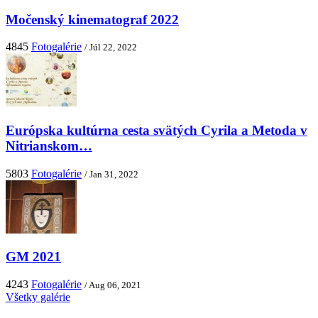
Močenský kinematograf 2022
4845
Fotogalérie
/ Júl 22, 2022
Európska kultúrna cesta svätých Cyrila a Metoda v
Nitrianskom…
5803
Fotogalérie
/ Jan 31, 2022
GM 2021
4243
Fotogalérie
/ Aug 06, 2021
Všetky galérie