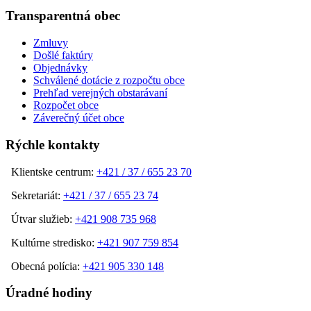
Transparentná obec
Zmluvy
Došlé faktúry
Objednávky
Schválené dotácie z rozpočtu obce
Prehľad verejných obstarávaní
Rozpočet obce
Záverečný účet obce
Rýchle kontakty
Klientske centrum:
+421 / 37 / 655 23 70
Sekretariát:
+421 / 37 / 655 23 74
Útvar služieb:
+421 908 735 968
Kultúrne stredisko:
+421 907 759 854
Obecná polícia:
+421 905 330 148
Úradné hodiny