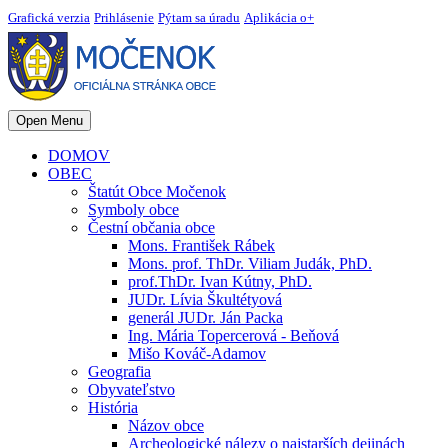
Grafická verzia
Prihlásenie
Pýtam sa úradu
Aplikácia o+
Open Menu
DOMOV
OBEC
Štatút Obce Močenok
Symboly obce
Čestní občania obce
Mons. František Rábek
Mons. prof. ThDr. Viliam Judák, PhD.
prof.ThDr. Ivan Kútny, PhD.
JUDr. Lívia Škultétyová
generál JUDr. Ján Packa
Ing. Mária Topercerová - Beňová
Mišo Kováč-Adamov
Geografia
Obyvateľstvo
História
Názov obce
Archeologické nálezy o najstarších dejinách