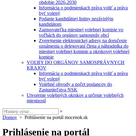
obdobie 2026-2030
Informácia o podmienkach práva voliť a práva
byť volený
Podanie kandidátnej listiny nezávislým
kandidátom
Zapisovateľka miestnej volebnej komisie vo
voľbách do orgánov samospráv obcí
Zverejnenie elektronickej adresy na doručenie
oznámenia o delegovaní člena a náhradníka do
miestnej volebnej komisie a okrskovej volebnej
komisie
VOĽBY DO ORGÁNOV SAMOSPRÁVNYCH
KRAJOV
Informácia o podmienkach práva voliť a práva
byť volený
Volebné obvody a počet poslancov do
Zastupiteľstva NSK
Utvorenie volebných okrskov a určenie volebných
miestností
×
Domov
> Prihlásenie na portál mocenok.sk
Prihlásenie na portál