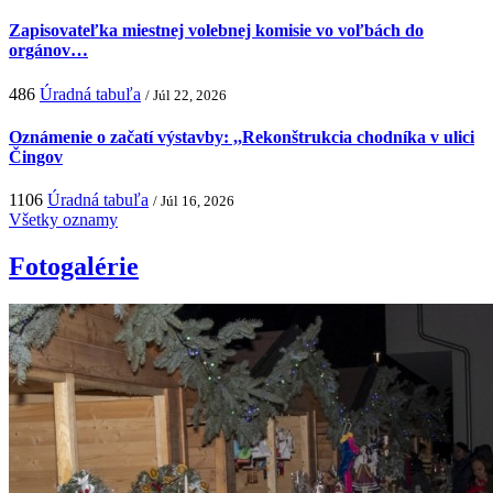
Zapisovateľka miestnej volebnej komisie vo voľbách do
orgánov…
486
Úradná tabuľa
/ Júl 22, 2026
Oznámenie o začatí výstavby: ,,Rekonštrukcia chodníka v ulici
Čingov
1106
Úradná tabuľa
/ Júl 16, 2026
Všetky oznamy
Fotogalérie