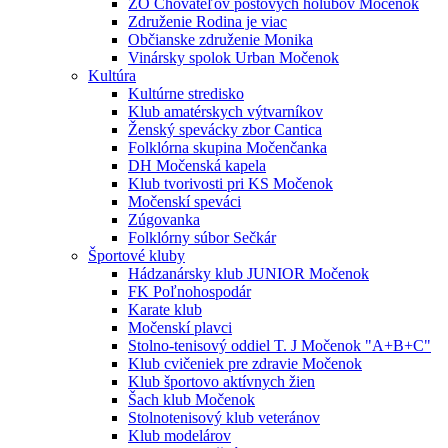
ZO Chovateľov poštových holubov Močenok
Združenie Rodina je viac
Občianske združenie Monika
Vinársky spolok Urban Močenok
Kultúra
Kultúrne stredisko
Klub amatérskych výtvarníkov
Ženský spevácky zbor Cantica
Folklórna skupina Močenčanka
DH Močenská kapela
Klub tvorivosti pri KS Močenok
Močenskí speváci
Zúgovanka
Folklórny súbor Sečkár
Športové kluby
Hádzanársky klub JUNIOR Močenok
FK Poľnohospodár
Karate klub
Močenskí plavci
Stolno-tenisový oddiel T. J Močenok "A+B+C"
Klub cvičeniek pre zdravie Močenok
Klub športovo aktívnych žien
Šach klub Močenok
Stolnotenisový klub veteránov
Klub modelárov