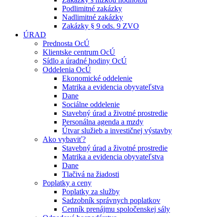
Podlimitné zakázky
Nadlimitné zakázky
Zakázky § 9 ods. 9 ZVO
ÚRAD
Prednosta OcÚ
Klientske centrum OcÚ
Sídlo a úradné hodiny OcÚ
Oddelenia OcÚ
Ekonomické oddelenie
Matrika a evidencia obyvateľstva
Dane
Sociálne oddelenie
Stavebný úrad a životné prostredie
Personálna agenda a mzdy
Útvar služieb a investičnej výstavby
Ako vybaviť?
Stavebný úrad a životné prostredie
Matrika a evidencia obyvateľstva
Dane
Tlačivá na žiadosti
Poplatky a ceny
Poplatky za služby
Sadzobník správnych poplatkov
Cenník prenájmu spoločenskej sály