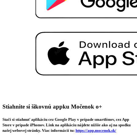
Stiahnite si šikovnú appku Močenok o+
Stačí si stiahnuť aplikáciu cez Google Play v prípade smartfónov, cez App
Store v prípade iPhonov. Link na aplikáciu nájdete nižšie ako aj na spodku
našej webovej stránky. Viac informácií tu:
https://app.mocenok.sk/