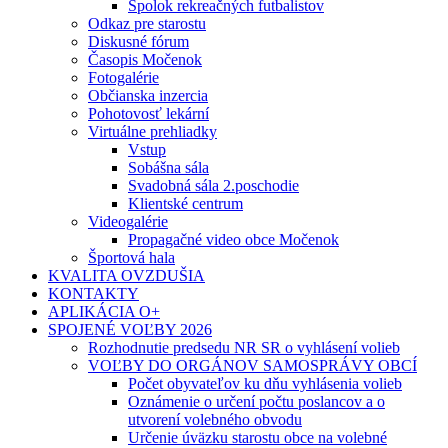
Spolok rekreačných futbalistov
Odkaz pre starostu
Diskusné fórum
Časopis Močenok
Fotogalérie
Občianska inzercia
Pohotovosť lekární
Virtuálne prehliadky
Vstup
Sobášna sála
Svadobná sála 2.poschodie
Klientské centrum
Videogalérie
Propagačné video obce Močenok
Športová hala
KVALITA OVZDUŠIA
KONTAKTY
APLIKÁCIA O+
SPOJENÉ VOĽBY 2026
Rozhodnutie predsedu NR SR o vyhlásení volieb
VOĽBY DO ORGÁNOV SAMOSPRÁVY OBCÍ
Počet obyvateľov ku dňu vyhlásenia volieb
Oznámenie o určení počtu poslancov a o
utvorení volebného obvodu
Určenie úväzku starostu obce na volebné