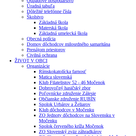
Odpadové hospodárstvo
Úradná tabuľa
Dôležité telefónne čísla
Školstvo
Základná škola
Materská škola
Základná umelecká škola
Obecná polícia
Domov dôchodcov milosrdného samaritána
Prenájom priestorov
Civilná ochrana
ŽIVOT V OBCI
Organizácie
Rímskokatolícka farnosť
Matica slovenská
Klub Filatelistov 52 - 46 Močenok
Dobrovoľný hasičský zbor
Poľovnícke združenie Zálesie
Občianske združenie RUBÍN
Spolok Urbárov a Želiarov
Klub dôchodcov v Močenku
ZO Jednoty dôchodcov na Slovensku v
Močenku
Spolok červeného kríža Močenok
ZO Slovenský zväz záhradkárov