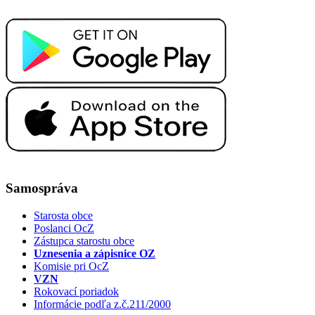
Samospráva
Starosta obce
Poslanci OcZ
Zástupca starostu obce
Uznesenia a zápisnice OZ
Komisie pri OcZ
VZN
Rokovací poriadok
Informácie podľa z.č.211/2000