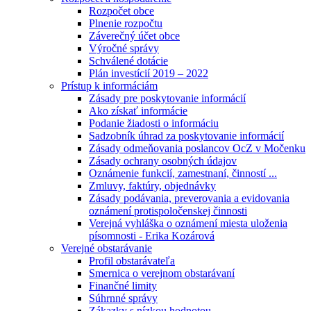
Rozpočet obce
Plnenie rozpočtu
Záverečný účet obce
Výročné správy
Schválené dotácie
Plán investícií 2019 – 2022
Prístup k informáciám
Zásady pre poskytovanie informácií
Ako získať informácie
Podanie žiadosti o informáciu
Sadzobník úhrad za poskytovanie informácií
Zásady odmeňovania poslancov OcZ v Močenku
Zásady ochrany osobných údajov
Oznámenie funkcií, zamestnaní, činností ...
Zmluvy, faktúry, objednávky
Zásady podávania, preverovania a evidovania
oznámení protispoločenskej činnosti
Verejná vyhláška o oznámení miesta uloženia
písomnosti - Erika Kozárová
Verejné obstarávanie
Profil obstarávateľa
Smernica o verejnom obstarávaní
Finančné limity
Súhrnné správy
Zákazky s nízkou hodnotou