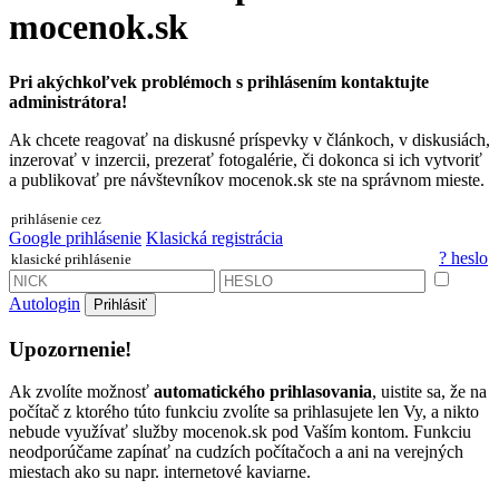
mocenok.sk
Pri akýchkoľvek problémoch s prihlásením kontaktujte
administrátora!
Ak chcete reagovať na diskusné príspevky v článkoch, v diskusiách,
inzerovať v inzercii, prezerať fotogalérie, či dokonca si ich vytvoriť
a publikovať pre návštevníkov mocenok.sk ste na správnom mieste.
prihlásenie cez
Google prihlásenie
Klasická registrácia
? heslo
klasické prihlásenie
Autologin
Prihlásiť
Upozornenie!
Ak zvolíte možnosť
automatického prihlasovania
, uistite sa, že na
počítač z ktorého túto funkciu zvolíte sa prihlasujete len Vy, a nikto
nebude využívať služby mocenok.sk pod Vaším kontom. Funkciu
neodporúčame zapínať na cudzích počítačoch a ani na verejných
miestach ako su napr. internetové kaviarne.