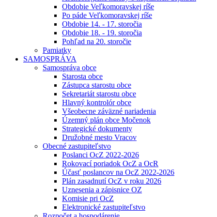
Obdobie Veľkomoravskej ríše
Po páde Veľkomoravskej ríše
Obdobie 14. - 17. storočia
Obdobie 18. - 19. storočia
Pohľad na 20. storočie
Pamiatky
SAMOSPRÁVA
Samospráva obce
Starosta obce
Zástupca starostu obce
Sekretariát starostu obce
Hlavný kontrolór obce
Všeobecne záväzné nariadenia
Územný plán obce Močenok
Strategické dokumenty
Družobné mesto Vracov
Obecné zastupiteľstvo
Poslanci OcZ 2022-2026
Rokovací poriadok OcZ a OcR
Účasť poslancov na OcZ 2022-2026
Plán zasadnutí OcZ v roku 2026
Uznesenia a zápisnice OZ
Komisie pri OcZ
Elektronické zastupiteľstvo
Rozpočet a hospodárenie