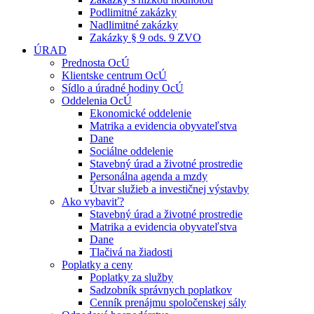
Podlimitné zakázky
Nadlimitné zakázky
Zakázky § 9 ods. 9 ZVO
ÚRAD
Prednosta OcÚ
Klientske centrum OcÚ
Sídlo a úradné hodiny OcÚ
Oddelenia OcÚ
Ekonomické oddelenie
Matrika a evidencia obyvateľstva
Dane
Sociálne oddelenie
Stavebný úrad a životné prostredie
Personálna agenda a mzdy
Útvar služieb a investičnej výstavby
Ako vybaviť?
Stavebný úrad a životné prostredie
Matrika a evidencia obyvateľstva
Dane
Tlačivá na žiadosti
Poplatky a ceny
Poplatky za služby
Sadzobník správnych poplatkov
Cenník prenájmu spoločenskej sály