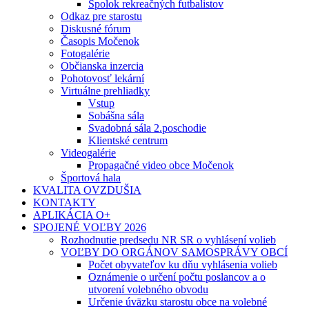
Spolok rekreačných futbalistov
Odkaz pre starostu
Diskusné fórum
Časopis Močenok
Fotogalérie
Občianska inzercia
Pohotovosť lekární
Virtuálne prehliadky
Vstup
Sobášna sála
Svadobná sála 2.poschodie
Klientské centrum
Videogalérie
Propagačné video obce Močenok
Športová hala
KVALITA OVZDUŠIA
KONTAKTY
APLIKÁCIA O+
SPOJENÉ VOĽBY 2026
Rozhodnutie predsedu NR SR o vyhlásení volieb
VOĽBY DO ORGÁNOV SAMOSPRÁVY OBCÍ
Počet obyvateľov ku dňu vyhlásenia volieb
Oznámenie o určení počtu poslancov a o
utvorení volebného obvodu
Určenie úväzku starostu obce na volebné