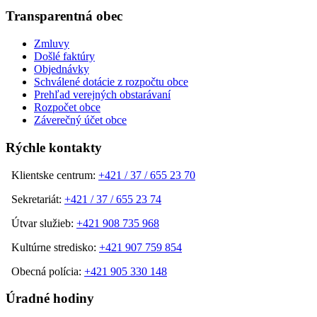
Transparentná obec
Zmluvy
Došlé faktúry
Objednávky
Schválené dotácie z rozpočtu obce
Prehľad verejných obstarávaní
Rozpočet obce
Záverečný účet obce
Rýchle kontakty
Klientske centrum:
+421 / 37 / 655 23 70
Sekretariát:
+421 / 37 / 655 23 74
Útvar služieb:
+421 908 735 968
Kultúrne stredisko:
+421 907 759 854
Obecná polícia:
+421 905 330 148
Úradné hodiny