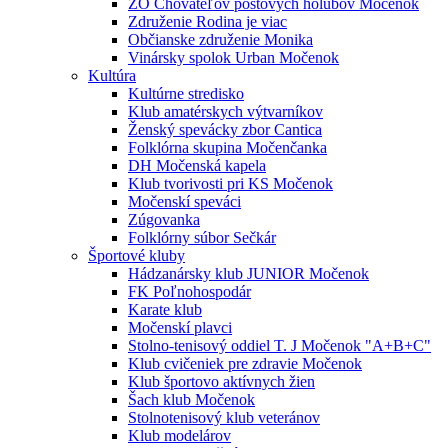
ZO Chovateľov poštových holubov Močenok
Združenie Rodina je viac
Občianske združenie Monika
Vinársky spolok Urban Močenok
Kultúra
Kultúrne stredisko
Klub amatérskych výtvarníkov
Ženský spevácky zbor Cantica
Folklórna skupina Močenčanka
DH Močenská kapela
Klub tvorivosti pri KS Močenok
Močenskí speváci
Zúgovanka
Folklórny súbor Sečkár
Športové kluby
Hádzanársky klub JUNIOR Močenok
FK Poľnohospodár
Karate klub
Močenskí plavci
Stolno-tenisový oddiel T. J Močenok "A+B+C"
Klub cvičeniek pre zdravie Močenok
Klub športovo aktívnych žien
Šach klub Močenok
Stolnotenisový klub veteránov
Klub modelárov