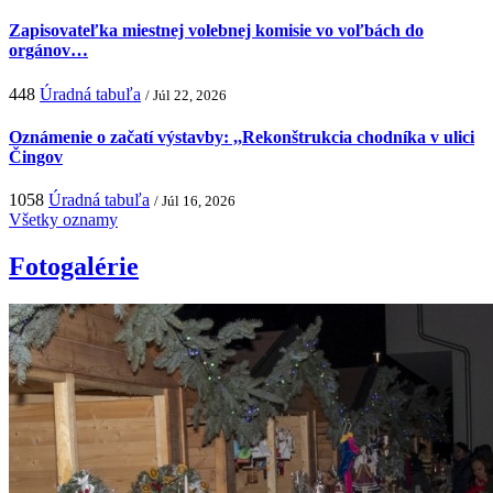
Zapisovateľka miestnej volebnej komisie vo voľbách do
orgánov…
448
Úradná tabuľa
/ Júl 22, 2026
Oznámenie o začatí výstavby: ,,Rekonštrukcia chodníka v ulici
Čingov
1058
Úradná tabuľa
/ Júl 16, 2026
Všetky oznamy
Fotogalérie