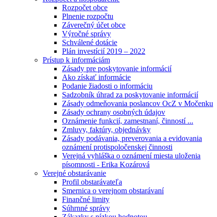
Rozpočet obce
Plnenie rozpočtu
Záverečný účet obce
Výročné správy
Schválené dotácie
Plán investícií 2019 – 2022
Prístup k informáciám
Zásady pre poskytovanie informácií
Ako získať informácie
Podanie žiadosti o informáciu
Sadzobník úhrad za poskytovanie informácií
Zásady odmeňovania poslancov OcZ v Močenku
Zásady ochrany osobných údajov
Oznámenie funkcií, zamestnaní, činností ...
Zmluvy, faktúry, objednávky
Zásady podávania, preverovania a evidovania
oznámení protispoločenskej činnosti
Verejná vyhláška o oznámení miesta uloženia
písomnosti - Erika Kozárová
Verejné obstarávanie
Profil obstarávateľa
Smernica o verejnom obstarávaní
Finančné limity
Súhrnné správy
Zákazky s nízkou hodnotou