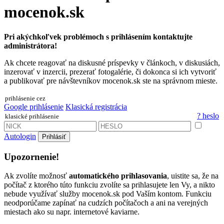
mocenok.sk
Pri akýchkoľvek problémoch s prihlásením kontaktujte
administrátora!
Ak chcete reagovať na diskusné príspevky v článkoch, v diskusiách,
inzerovať v inzercii, prezerať fotogalérie, či dokonca si ich vytvoriť
a publikovať pre návštevníkov mocenok.sk ste na správnom mieste.
prihlásenie cez
Google prihlásenie
Klasická registrácia
? heslo
klasické prihlásenie
Autologin
Prihlásiť
Upozornenie!
Ak zvolíte možnosť
automatického prihlasovania
, uistite sa, že na
počítač z ktorého túto funkciu zvolíte sa prihlasujete len Vy, a nikto
nebude využívať služby mocenok.sk pod Vaším kontom. Funkciu
neodporúčame zapínať na cudzích počítačoch a ani na verejných
miestach ako su napr. internetové kaviarne.