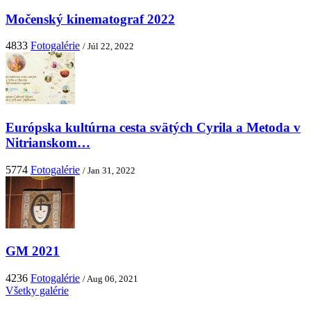
Močenský kinematograf 2022
4833
Fotogalérie
/ Júl 22, 2022
Európska kultúrna cesta svätých Cyrila a Metoda v
Nitrianskom…
5774
Fotogalérie
/ Jan 31, 2022
GM 2021
4236
Fotogalérie
/ Aug 06, 2021
Všetky galérie