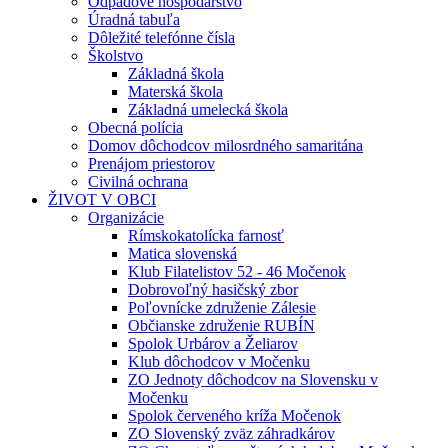
Odpadové hospodárstvo
Úradná tabuľa
Dôležité telefónne čísla
Školstvo
Základná škola
Materská škola
Základná umelecká škola
Obecná polícia
Domov dôchodcov milosrdného samaritána
Prenájom priestorov
Civilná ochrana
ŽIVOT V OBCI
Organizácie
Rímskokatolícka farnosť
Matica slovenská
Klub Filatelistov 52 - 46 Močenok
Dobrovoľný hasičský zbor
Poľovnícke združenie Zálesie
Občianske združenie RUBÍN
Spolok Urbárov a Želiarov
Klub dôchodcov v Močenku
ZO Jednoty dôchodcov na Slovensku v
Močenku
Spolok červeného kríža Močenok
ZO Slovenský zväz záhradkárov