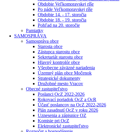
Obdobie Veľkomoravskej ríše
Po páde Veľkomoravskej ríše
Obdobie 14. - 17. storočia
Obdobie 18. - 19. storočia
Pohľad na 20. storočie
Pamiatky
SAMOSPRÁVA
Samospráva obce
Starosta obce
Zástupca starostu obce
Sekretariát starostu obce
Hlavný kontrolór obce
Všeobecne záväzné nariadenia
Územný plán obce Močenok
Strategické dokumenty
Družobné mesto Vracov
Obecné zastupiteľstvo
Poslanci OcZ 2022-2026
Rokovací poriadok OcZ a OcR
Účasť poslancov na OcZ 2022-2026
Plán zasadnutí OcZ v roku 2026
Uznesenia a zápisnice OZ
Komisie pri OcZ
Elektronické zastupiteľstvo
Rozpočet a hospodárenie