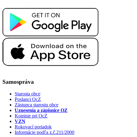
Samospráva
Starosta obce
Poslanci OcZ
Zástupca starostu obce
Uznesenia a zápisnice OZ
Komisie pri OcZ
VZN
Rokovací poriadok
Informácie podľa z.č.211/2000