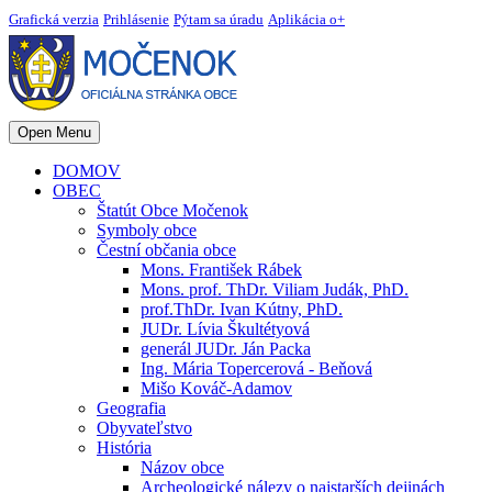
Grafická verzia
Prihlásenie
Pýtam sa úradu
Aplikácia o+
Open Menu
DOMOV
OBEC
Štatút Obce Močenok
Symboly obce
Čestní občania obce
Mons. František Rábek
Mons. prof. ThDr. Viliam Judák, PhD.
prof.ThDr. Ivan Kútny, PhD.
JUDr. Lívia Škultétyová
generál JUDr. Ján Packa
Ing. Mária Topercerová - Beňová
Mišo Kováč-Adamov
Geografia
Obyvateľstvo
História
Názov obce
Archeologické nálezy o najstarších dejinách