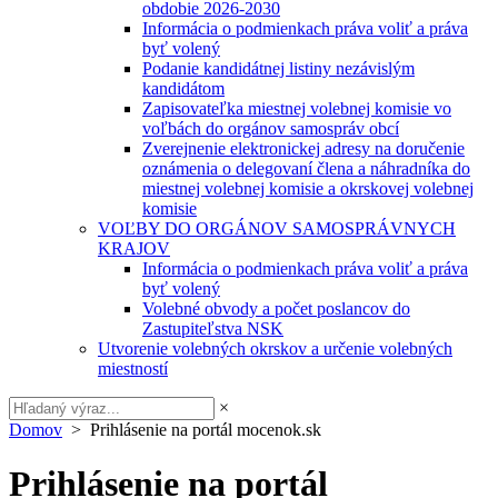
obdobie 2026-2030
Informácia o podmienkach práva voliť a práva
byť volený
Podanie kandidátnej listiny nezávislým
kandidátom
Zapisovateľka miestnej volebnej komisie vo
voľbách do orgánov samospráv obcí
Zverejnenie elektronickej adresy na doručenie
oznámenia o delegovaní člena a náhradníka do
miestnej volebnej komisie a okrskovej volebnej
komisie
VOĽBY DO ORGÁNOV SAMOSPRÁVNYCH
KRAJOV
Informácia o podmienkach práva voliť a práva
byť volený
Volebné obvody a počet poslancov do
Zastupiteľstva NSK
Utvorenie volebných okrskov a určenie volebných
miestností
×
Domov
> Prihlásenie na portál mocenok.sk
Prihlásenie na portál