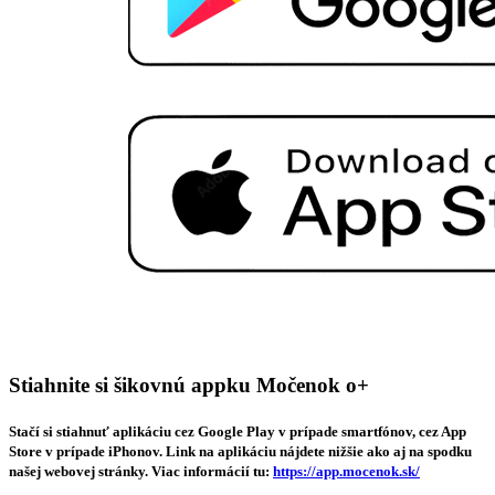
Stiahnite si šikovnú appku Močenok o+
Stačí si stiahnuť aplikáciu cez Google Play v prípade smartfónov, cez App
Store v prípade iPhonov. Link na aplikáciu nájdete nižšie ako aj na spodku
našej webovej stránky. Viac informácií tu:
https://app.mocenok.sk/