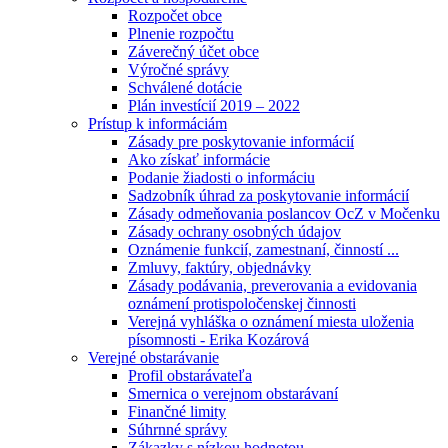
Rozpočet obce
Plnenie rozpočtu
Záverečný účet obce
Výročné správy
Schválené dotácie
Plán investícií 2019 – 2022
Prístup k informáciám
Zásady pre poskytovanie informácií
Ako získať informácie
Podanie žiadosti o informáciu
Sadzobník úhrad za poskytovanie informácií
Zásady odmeňovania poslancov OcZ v Močenku
Zásady ochrany osobných údajov
Oznámenie funkcií, zamestnaní, činností ...
Zmluvy, faktúry, objednávky
Zásady podávania, preverovania a evidovania
oznámení protispoločenskej činnosti
Verejná vyhláška o oznámení miesta uloženia
písomnosti - Erika Kozárová
Verejné obstarávanie
Profil obstarávateľa
Smernica o verejnom obstarávaní
Finančné limity
Súhrnné správy
Zákazky s nízkou hodnotou