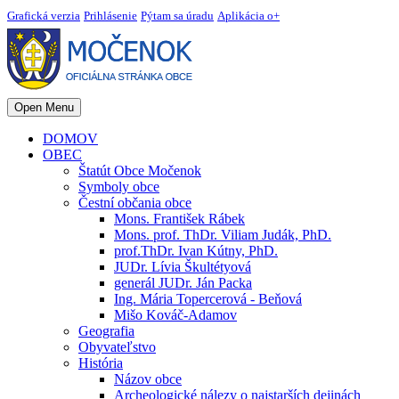
Grafická verzia
Prihlásenie
Pýtam sa úradu
Aplikácia o+
Open Menu
DOMOV
OBEC
Štatút Obce Močenok
Symboly obce
Čestní občania obce
Mons. František Rábek
Mons. prof. ThDr. Viliam Judák, PhD.
prof.ThDr. Ivan Kútny, PhD.
JUDr. Lívia Škultétyová
generál JUDr. Ján Packa
Ing. Mária Topercerová - Beňová
Mišo Kováč-Adamov
Geografia
Obyvateľstvo
História
Názov obce
Archeologické nálezy o najstarších dejinách