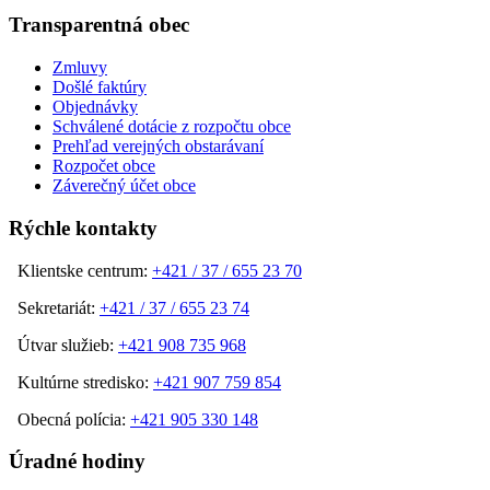
Transparentná obec
Zmluvy
Došlé faktúry
Objednávky
Schválené dotácie z rozpočtu obce
Prehľad verejných obstarávaní
Rozpočet obce
Záverečný účet obce
Rýchle kontakty
Klientske centrum:
+421 / 37 / 655 23 70
Sekretariát:
+421 / 37 / 655 23 74
Útvar služieb:
+421 908 735 968
Kultúrne stredisko:
+421 907 759 854
Obecná polícia:
+421 905 330 148
Úradné hodiny