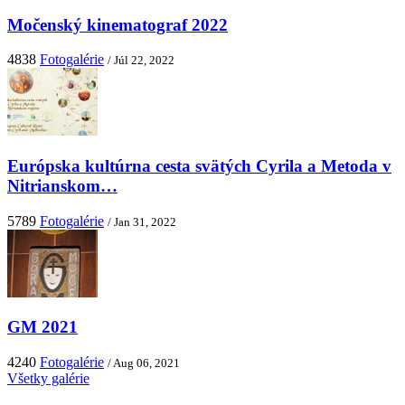
Močenský kinematograf 2022
4838
Fotogalérie
/ Júl 22, 2022
Európska kultúrna cesta svätých Cyrila a Metoda v
Nitrianskom…
5789
Fotogalérie
/ Jan 31, 2022
GM 2021
4240
Fotogalérie
/ Aug 06, 2021
Všetky galérie