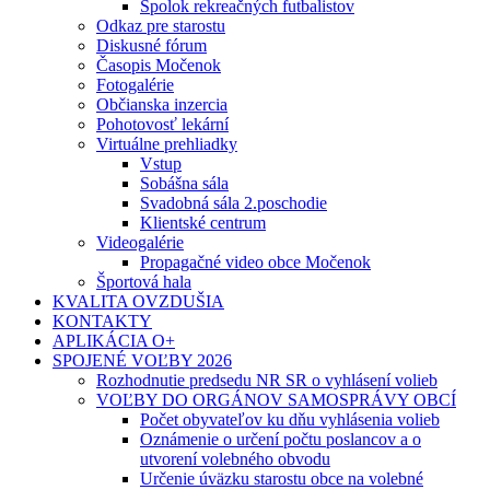
Spolok rekreačných futbalistov
Odkaz pre starostu
Diskusné fórum
Časopis Močenok
Fotogalérie
Občianska inzercia
Pohotovosť lekární
Virtuálne prehliadky
Vstup
Sobášna sála
Svadobná sála 2.poschodie
Klientské centrum
Videogalérie
Propagačné video obce Močenok
Športová hala
KVALITA OVZDUŠIA
KONTAKTY
APLIKÁCIA O+
SPOJENÉ VOĽBY 2026
Rozhodnutie predsedu NR SR o vyhlásení volieb
VOĽBY DO ORGÁNOV SAMOSPRÁVY OBCÍ
Počet obyvateľov ku dňu vyhlásenia volieb
Oznámenie o určení počtu poslancov a o
utvorení volebného obvodu
Určenie úväzku starostu obce na volebné