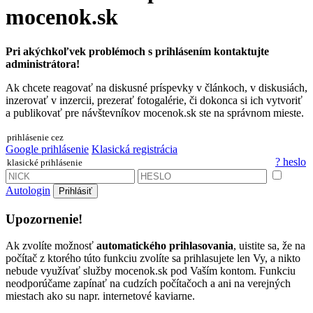
mocenok.sk
Pri akýchkoľvek problémoch s prihlásením kontaktujte
administrátora!
Ak chcete reagovať na diskusné príspevky v článkoch, v diskusiách,
inzerovať v inzercii, prezerať fotogalérie, či dokonca si ich vytvoriť
a publikovať pre návštevníkov mocenok.sk ste na správnom mieste.
prihlásenie cez
Google prihlásenie
Klasická registrácia
? heslo
klasické prihlásenie
Autologin
Prihlásiť
Upozornenie!
Ak zvolíte možnosť
automatického prihlasovania
, uistite sa, že na
počítač z ktorého túto funkciu zvolíte sa prihlasujete len Vy, a nikto
nebude využívať služby mocenok.sk pod Vaším kontom. Funkciu
neodporúčame zapínať na cudzích počítačoch a ani na verejných
miestach ako su napr. internetové kaviarne.