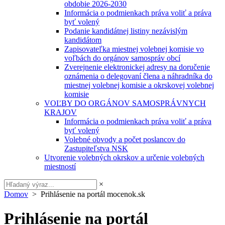
obdobie 2026-2030
Informácia o podmienkach práva voliť a práva
byť volený
Podanie kandidátnej listiny nezávislým
kandidátom
Zapisovateľka miestnej volebnej komisie vo
voľbách do orgánov samospráv obcí
Zverejnenie elektronickej adresy na doručenie
oznámenia o delegovaní člena a náhradníka do
miestnej volebnej komisie a okrskovej volebnej
komisie
VOĽBY DO ORGÁNOV SAMOSPRÁVNYCH
KRAJOV
Informácia o podmienkach práva voliť a práva
byť volený
Volebné obvody a počet poslancov do
Zastupiteľstva NSK
Utvorenie volebných okrskov a určenie volebných
miestností
×
Domov
> Prihlásenie na portál mocenok.sk
Prihlásenie na portál