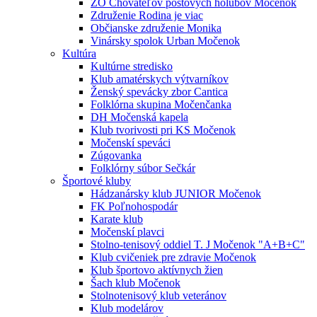
ZO Chovateľov poštových holubov Močenok
Združenie Rodina je viac
Občianske združenie Monika
Vinársky spolok Urban Močenok
Kultúra
Kultúrne stredisko
Klub amatérskych výtvarníkov
Ženský spevácky zbor Cantica
Folklórna skupina Močenčanka
DH Močenská kapela
Klub tvorivosti pri KS Močenok
Močenskí speváci
Zúgovanka
Folklórny súbor Sečkár
Športové kluby
Hádzanársky klub JUNIOR Močenok
FK Poľnohospodár
Karate klub
Močenskí plavci
Stolno-tenisový oddiel T. J Močenok "A+B+C"
Klub cvičeniek pre zdravie Močenok
Klub športovo aktívnych žien
Šach klub Močenok
Stolnotenisový klub veteránov
Klub modelárov