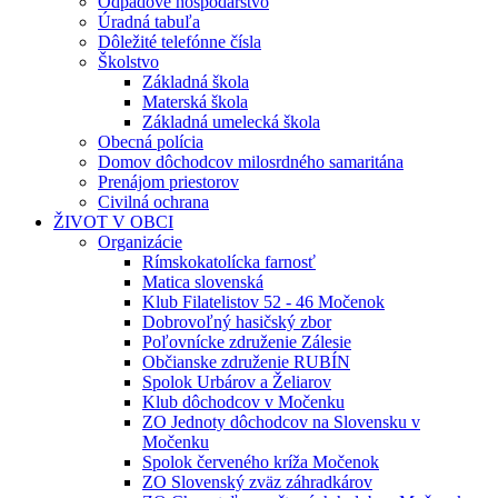
Odpadové hospodárstvo
Úradná tabuľa
Dôležité telefónne čísla
Školstvo
Základná škola
Materská škola
Základná umelecká škola
Obecná polícia
Domov dôchodcov milosrdného samaritána
Prenájom priestorov
Civilná ochrana
ŽIVOT V OBCI
Organizácie
Rímskokatolícka farnosť
Matica slovenská
Klub Filatelistov 52 - 46 Močenok
Dobrovoľný hasičský zbor
Poľovnícke združenie Zálesie
Občianske združenie RUBÍN
Spolok Urbárov a Želiarov
Klub dôchodcov v Močenku
ZO Jednoty dôchodcov na Slovensku v
Močenku
Spolok červeného kríža Močenok
ZO Slovenský zväz záhradkárov