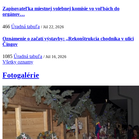
Zapisovateľka miestnej volebnej komisie vo voľbách do
orgánov…
466
Úradná tabuľa
/ Júl 22, 2026
Oznámenie o začatí výstavby: ,,Rekonštrukcia chodníka v ulici
Čingov
1085
Úradná tabuľa
/ Júl 16, 2026
Všetky oznamy
Fotogalérie