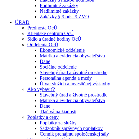
Podlimitné zakázky
Nadlimitné zakázky
Zakázky § 9 ods. 9 ZVO
ÚRAD
Prednosta OcÚ
Klientske centrum OcÚ
Sídlo a úradné hodiny OcÚ
Oddelenia OcÚ
Ekonomické oddelenie
Matrika a evidencia obyvateľstva
Dane
Sociálne oddelenie
Stavebný úrad a životné prostredie
Personálna agenda a mzdy
Útvar služieb a investičnej výstavby
Ako vybaviť?
Stavebný úrad a životné prostredie
Matrika a evidencia obyvateľstva
Dane
Tlačivá na žiadosti
Poplatky a ceny
Poplatky za služby
Sadzobník správnych poplatkov
Cenník prenájmu spoločenskej sály