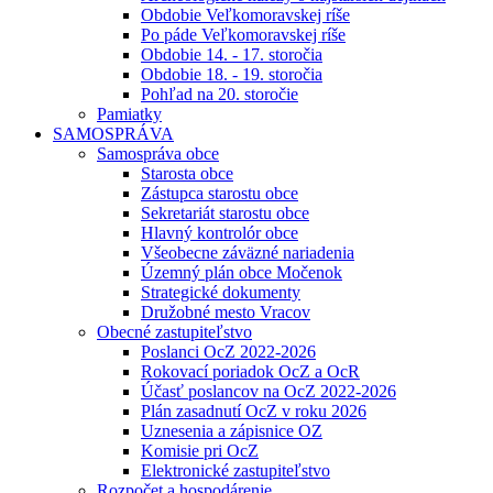
Obdobie Veľkomoravskej ríše
Po páde Veľkomoravskej ríše
Obdobie 14. - 17. storočia
Obdobie 18. - 19. storočia
Pohľad na 20. storočie
Pamiatky
SAMOSPRÁVA
Samospráva obce
Starosta obce
Zástupca starostu obce
Sekretariát starostu obce
Hlavný kontrolór obce
Všeobecne záväzné nariadenia
Územný plán obce Močenok
Strategické dokumenty
Družobné mesto Vracov
Obecné zastupiteľstvo
Poslanci OcZ 2022-2026
Rokovací poriadok OcZ a OcR
Účasť poslancov na OcZ 2022-2026
Plán zasadnutí OcZ v roku 2026
Uznesenia a zápisnice OZ
Komisie pri OcZ
Elektronické zastupiteľstvo
Rozpočet a hospodárenie