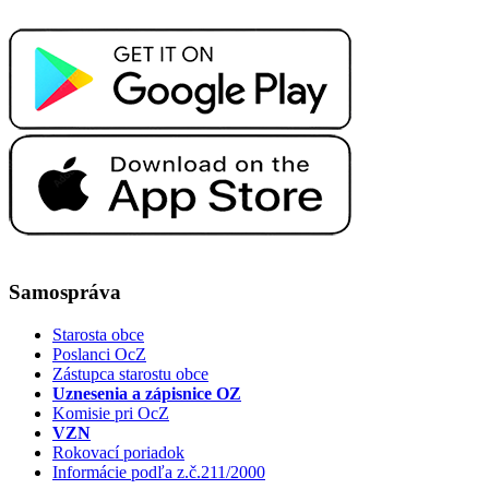
Samospráva
Starosta obce
Poslanci OcZ
Zástupca starostu obce
Uznesenia a zápisnice OZ
Komisie pri OcZ
VZN
Rokovací poriadok
Informácie podľa z.č.211/2000