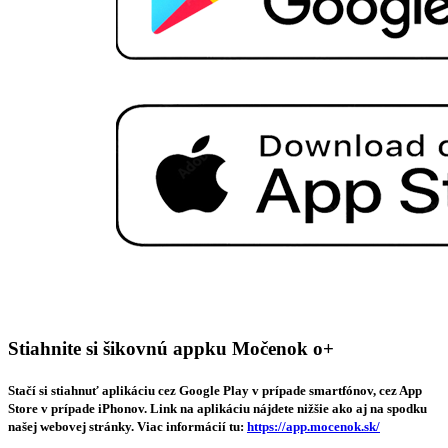
Stiahnite si šikovnú appku Močenok o+
Stačí si stiahnuť aplikáciu cez Google Play v prípade smartfónov, cez App
Store v prípade iPhonov. Link na aplikáciu nájdete nižšie ako aj na spodku
našej webovej stránky. Viac informácií tu:
https://app.mocenok.sk/