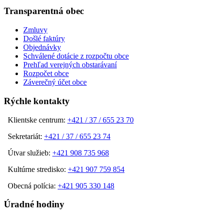
Transparentná obec
Zmluvy
Došlé faktúry
Objednávky
Schválené dotácie z rozpočtu obce
Prehľad verejných obstarávaní
Rozpočet obce
Záverečný účet obce
Rýchle kontakty
Klientske centrum:
+421 / 37 / 655 23 70
Sekretariát:
+421 / 37 / 655 23 74
Útvar služieb:
+421 908 735 968
Kultúrne stredisko:
+421 907 759 854
Obecná polícia:
+421 905 330 148
Úradné hodiny