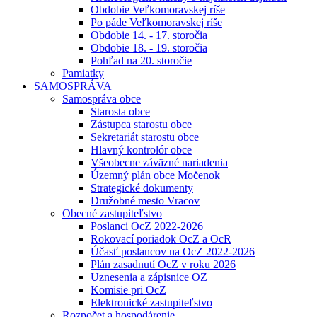
Obdobie Veľkomoravskej ríše
Po páde Veľkomoravskej ríše
Obdobie 14. - 17. storočia
Obdobie 18. - 19. storočia
Pohľad na 20. storočie
Pamiatky
SAMOSPRÁVA
Samospráva obce
Starosta obce
Zástupca starostu obce
Sekretariát starostu obce
Hlavný kontrolór obce
Všeobecne záväzné nariadenia
Územný plán obce Močenok
Strategické dokumenty
Družobné mesto Vracov
Obecné zastupiteľstvo
Poslanci OcZ 2022-2026
Rokovací poriadok OcZ a OcR
Účasť poslancov na OcZ 2022-2026
Plán zasadnutí OcZ v roku 2026
Uznesenia a zápisnice OZ
Komisie pri OcZ
Elektronické zastupiteľstvo
Rozpočet a hospodárenie