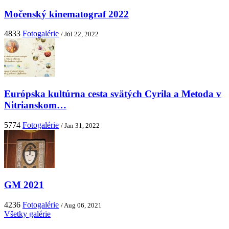
Močenský kinematograf 2022
4833
Fotogalérie
/ Júl 22, 2022
Európska kultúrna cesta svätých Cyrila a Metoda v
Nitrianskom…
5774
Fotogalérie
/ Jan 31, 2022
GM 2021
4236
Fotogalérie
/ Aug 06, 2021
Všetky galérie