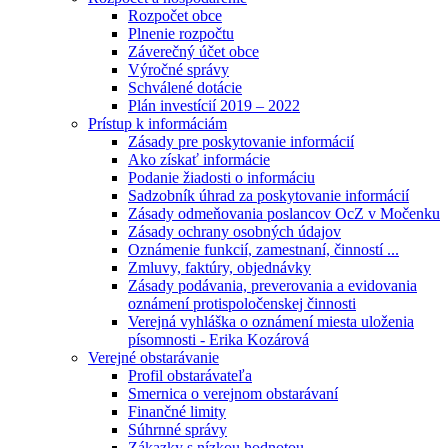
Rozpočet obce
Plnenie rozpočtu
Záverečný účet obce
Výročné správy
Schválené dotácie
Plán investícií 2019 – 2022
Prístup k informáciám
Zásady pre poskytovanie informácií
Ako získať informácie
Podanie žiadosti o informáciu
Sadzobník úhrad za poskytovanie informácií
Zásady odmeňovania poslancov OcZ v Močenku
Zásady ochrany osobných údajov
Oznámenie funkcií, zamestnaní, činností ...
Zmluvy, faktúry, objednávky
Zásady podávania, preverovania a evidovania
oznámení protispoločenskej činnosti
Verejná vyhláška o oznámení miesta uloženia
písomnosti - Erika Kozárová
Verejné obstarávanie
Profil obstarávateľa
Smernica o verejnom obstarávaní
Finančné limity
Súhrnné správy
Zákazky s nízkou hodnotou