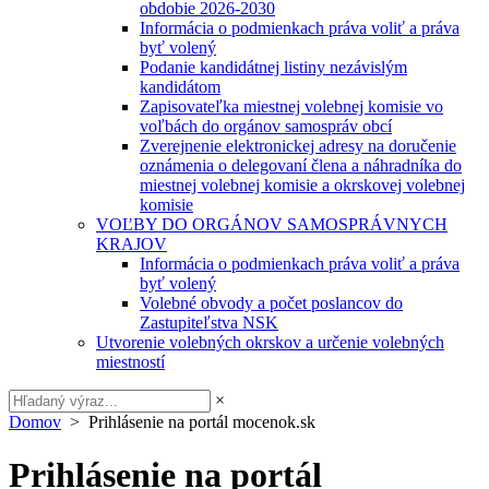
obdobie 2026-2030
Informácia o podmienkach práva voliť a práva
byť volený
Podanie kandidátnej listiny nezávislým
kandidátom
Zapisovateľka miestnej volebnej komisie vo
voľbách do orgánov samospráv obcí
Zverejnenie elektronickej adresy na doručenie
oznámenia o delegovaní člena a náhradníka do
miestnej volebnej komisie a okrskovej volebnej
komisie
VOĽBY DO ORGÁNOV SAMOSPRÁVNYCH
KRAJOV
Informácia o podmienkach práva voliť a práva
byť volený
Volebné obvody a počet poslancov do
Zastupiteľstva NSK
Utvorenie volebných okrskov a určenie volebných
miestností
×
Domov
> Prihlásenie na portál mocenok.sk
Prihlásenie na portál