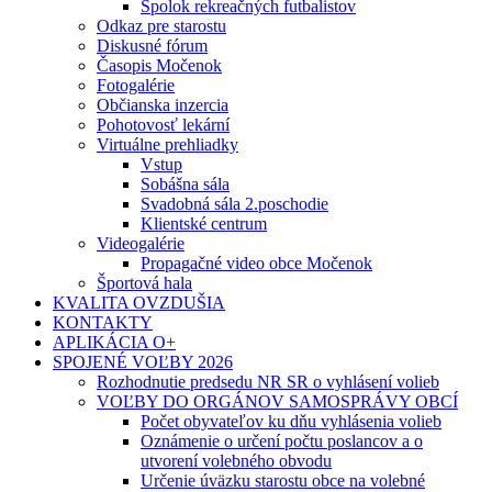
Spolok rekreačných futbalistov
Odkaz pre starostu
Diskusné fórum
Časopis Močenok
Fotogalérie
Občianska inzercia
Pohotovosť lekární
Virtuálne prehliadky
Vstup
Sobášna sála
Svadobná sála 2.poschodie
Klientské centrum
Videogalérie
Propagačné video obce Močenok
Športová hala
KVALITA OVZDUŠIA
KONTAKTY
APLIKÁCIA O+
SPOJENÉ VOĽBY 2026
Rozhodnutie predsedu NR SR o vyhlásení volieb
VOĽBY DO ORGÁNOV SAMOSPRÁVY OBCÍ
Počet obyvateľov ku dňu vyhlásenia volieb
Oznámenie o určení počtu poslancov a o
utvorení volebného obvodu
Určenie úväzku starostu obce na volebné