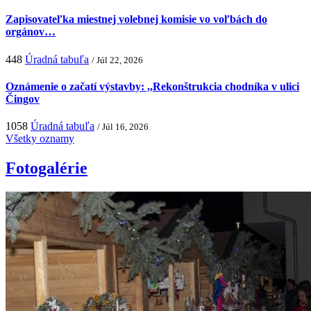
Zapisovateľka miestnej volebnej komisie vo voľbách do
orgánov…
448
Úradná tabuľa
/ Júl 22, 2026
Oznámenie o začatí výstavby: ,,Rekonštrukcia chodníka v ulici
Čingov
1058
Úradná tabuľa
/ Júl 16, 2026
Všetky oznamy
Fotogalérie