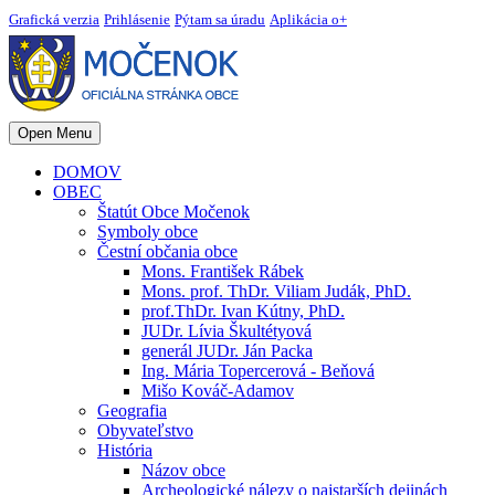
Grafická verzia
Prihlásenie
Pýtam sa úradu
Aplikácia o+
Open Menu
DOMOV
OBEC
Štatút Obce Močenok
Symboly obce
Čestní občania obce
Mons. František Rábek
Mons. prof. ThDr. Viliam Judák, PhD.
prof.ThDr. Ivan Kútny, PhD.
JUDr. Lívia Škultétyová
generál JUDr. Ján Packa
Ing. Mária Topercerová - Beňová
Mišo Kováč-Adamov
Geografia
Obyvateľstvo
História
Názov obce
Archeologické nálezy o najstarších dejinách