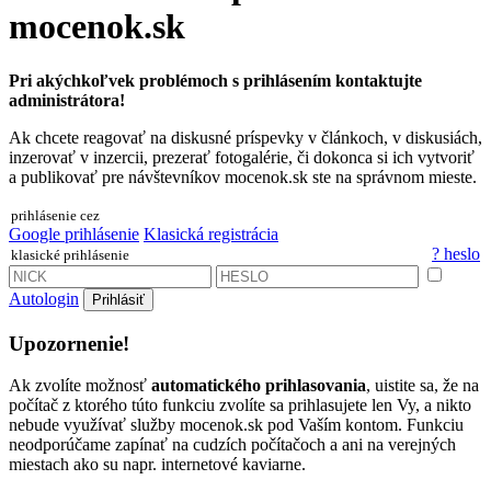
mocenok.sk
Pri akýchkoľvek problémoch s prihlásením kontaktujte
administrátora!
Ak chcete reagovať na diskusné príspevky v článkoch, v diskusiách,
inzerovať v inzercii, prezerať fotogalérie, či dokonca si ich vytvoriť
a publikovať pre návštevníkov mocenok.sk ste na správnom mieste.
prihlásenie cez
Google prihlásenie
Klasická registrácia
? heslo
klasické prihlásenie
Autologin
Prihlásiť
Upozornenie!
Ak zvolíte možnosť
automatického prihlasovania
, uistite sa, že na
počítač z ktorého túto funkciu zvolíte sa prihlasujete len Vy, a nikto
nebude využívať služby mocenok.sk pod Vaším kontom. Funkciu
neodporúčame zapínať na cudzích počítačoch a ani na verejných
miestach ako su napr. internetové kaviarne.