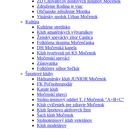
ZO Chovateľov poštových holubov Močenok
Združenie Rodina je viac
Občianske združenie Monika
Vinársky spolok Urban Močenok
Kultúra
Kultúrne stredisko
Klub amatérskych výtvarníkov
Ženský spevácky zbor Cantica
Folklórna skupina Močenčanka
DH Močenská kapela
Klub tvorivosti pri KS Močenok
Močenskí speváci
Zúgovanka
Folklórny súbor Sečkár
Športové kluby
Hádzanársky klub JUNIOR Močenok
FK Poľnohospodár
Karate klub
Močenskí plavci
Stolno-tenisový oddiel T. J Močenok "A+B+C"
Klub cvičeniek pre zdravie Močenok
Klub športovo aktívnych žien
Šach klub Močenok
Stolnotenisový klub veteránov
Klub modelárov