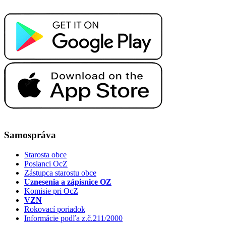
Samospráva
Starosta obce
Poslanci OcZ
Zástupca starostu obce
Uznesenia a zápisnice OZ
Komisie pri OcZ
VZN
Rokovací poriadok
Informácie podľa z.č.211/2000