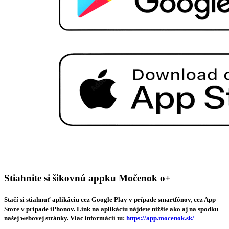
Stiahnite si šikovnú appku Močenok o+
Stačí si stiahnuť aplikáciu cez Google Play v prípade smartfónov, cez App
Store v prípade iPhonov. Link na aplikáciu nájdete nižšie ako aj na spodku
našej webovej stránky. Viac informácií tu:
https://app.mocenok.sk/