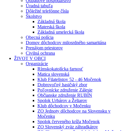
Odpadové hospodárstvo
Úradná tabuľa
Dôležité telefónne čísla
Školstvo
Základná škola
Materská škola
Základná umelecká škola
Obecná polícia
Domov dôchodcov milosrdného samaritána
Prenájom priestorov
Civilná ochrana
ŽIVOT V OBCI
Organizácie
Rímskokatolícka farnosť
Matica slovenská
Klub Filatelistov 52 - 46 Močenok
Dobrovoľný hasičský zbor
Poľovnícke združenie Zálesie
Občianske združenie RUBÍN
Spolok Urbárov a Želiarov
Klub dôchodcov v Močenku
ZO Jednoty dôchodcov na Slovensku v
Močenku
Spolok červeného kríža Močenok
ZO Slovenský zväz záhradkárov