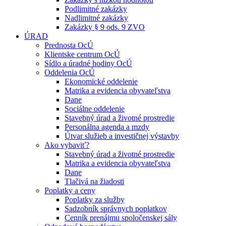
Podlimitné zakázky
Nadlimitné zakázky
Zakázky § 9 ods. 9 ZVO
ÚRAD
Prednosta OcÚ
Klientske centrum OcÚ
Sídlo a úradné hodiny OcÚ
Oddelenia OcÚ
Ekonomické oddelenie
Matrika a evidencia obyvateľstva
Dane
Sociálne oddelenie
Stavebný úrad a životné prostredie
Personálna agenda a mzdy
Útvar služieb a investičnej výstavby
Ako vybaviť?
Stavebný úrad a životné prostredie
Matrika a evidencia obyvateľstva
Dane
Tlačivá na žiadosti
Poplatky a ceny
Poplatky za služby
Sadzobník správnych poplatkov
Cenník prenájmu spoločenskej sály