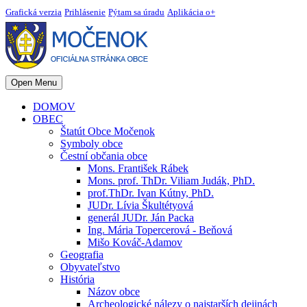
Grafická verzia
Prihlásenie
Pýtam sa úradu
Aplikácia o+
Open Menu
DOMOV
OBEC
Štatút Obce Močenok
Symboly obce
Čestní občania obce
Mons. František Rábek
Mons. prof. ThDr. Viliam Judák, PhD.
prof.ThDr. Ivan Kútny, PhD.
JUDr. Lívia Škultétyová
generál JUDr. Ján Packa
Ing. Mária Topercerová - Beňová
Mišo Kováč-Adamov
Geografia
Obyvateľstvo
História
Názov obce
Archeologické nálezy o najstarších dejinách