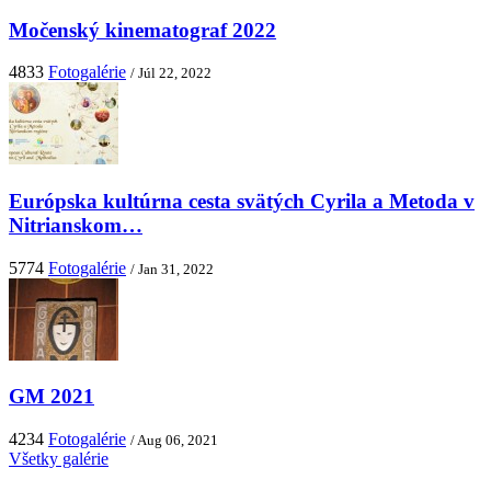
Močenský kinematograf 2022
4833
Fotogalérie
/ Júl 22, 2022
Európska kultúrna cesta svätých Cyrila a Metoda v
Nitrianskom…
5774
Fotogalérie
/ Jan 31, 2022
GM 2021
4234
Fotogalérie
/ Aug 06, 2021
Všetky galérie