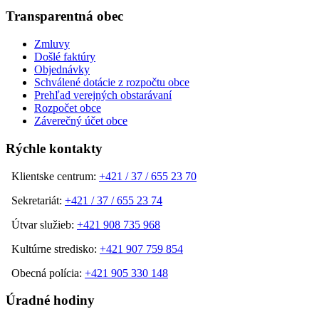
Transparentná obec
Zmluvy
Došlé faktúry
Objednávky
Schválené dotácie z rozpočtu obce
Prehľad verejných obstarávaní
Rozpočet obce
Záverečný účet obce
Rýchle kontakty
Klientske centrum:
+421 / 37 / 655 23 70
Sekretariát:
+421 / 37 / 655 23 74
Útvar služieb:
+421 908 735 968
Kultúrne stredisko:
+421 907 759 854
Obecná polícia:
+421 905 330 148
Úradné hodiny