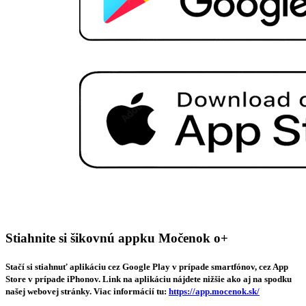
Stiahnite si šikovnú appku Močenok o+
Stačí si stiahnuť aplikáciu cez Google Play v prípade smartfónov, cez App
Store v prípade iPhonov. Link na aplikáciu nájdete nižšie ako aj na spodku
našej webovej stránky. Viac informácií tu:
https://app.mocenok.sk/