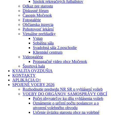
Spolok rekreačných futbalistov
Odkaz pre starostu
Diskusné fórum
Časopis Močenok
Fotogalérie
Občianska inzercia
Pohotovosť lekární
Virtuálne prehliadky
Vstup
Sobášna sála
Svadobná sála 2.poschodie
Klientské centrum
Videogalérie
Propagačné video obce Močenok
Športová hala
KVALITA OVZDUŠIA
KONTAKTY
APLIKÁCIA O+
SPOJENÉ VOĽBY 2026
Rozhodnutie predsedu NR SR o vyhlásení volieb
VOĽBY DO ORGÁNOV SAMOSPRÁVY OBCÍ
Počet obyvateľov ku dňu vyhlásenia volieb
Oznámenie o určení počtu poslancov a o
utvorení volebného obvodu
Určenie úväzku starostu obce na volebné