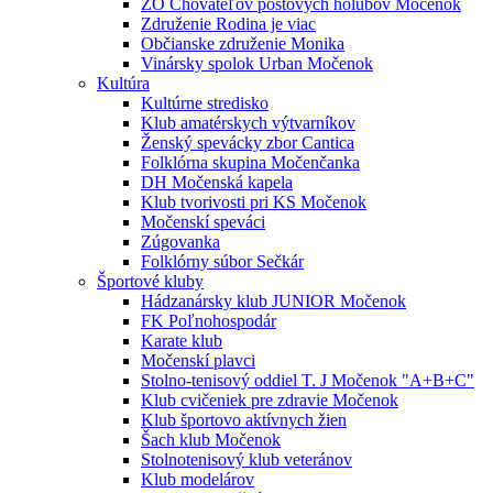
ZO Chovateľov poštových holubov Močenok
Združenie Rodina je viac
Občianske združenie Monika
Vinársky spolok Urban Močenok
Kultúra
Kultúrne stredisko
Klub amatérskych výtvarníkov
Ženský spevácky zbor Cantica
Folklórna skupina Močenčanka
DH Močenská kapela
Klub tvorivosti pri KS Močenok
Močenskí speváci
Zúgovanka
Folklórny súbor Sečkár
Športové kluby
Hádzanársky klub JUNIOR Močenok
FK Poľnohospodár
Karate klub
Močenskí plavci
Stolno-tenisový oddiel T. J Močenok "A+B+C"
Klub cvičeniek pre zdravie Močenok
Klub športovo aktívnych žien
Šach klub Močenok
Stolnotenisový klub veteránov
Klub modelárov