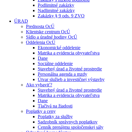
Podlimitné zakázky
Nadlimitné zakázky
Zakázky § 9 ods. 9 ZVO
ÚRAD
Prednosta OcÚ
Klientske centrum OcÚ
Sídlo a úradné hodiny OcÚ
Oddelenia OcÚ
Ekonomické oddelenie
Matrika a evidencia obyvateľstva
Dane
Sociálne oddelenie
Stavebný úrad a životné prostredie
Personálna agenda a mzdy
Útvar služieb a investičnej výstavby
Ako vybaviť?
Stavebný úrad a životné prostredie
Matrika a evidencia obyvateľstva
Dane
Tlačivá na žiadosti
Poplatky a ceny
Poplatky za služby
Sadzobník správnych poplatkov
Cenník prenájmu spoločenskej sály