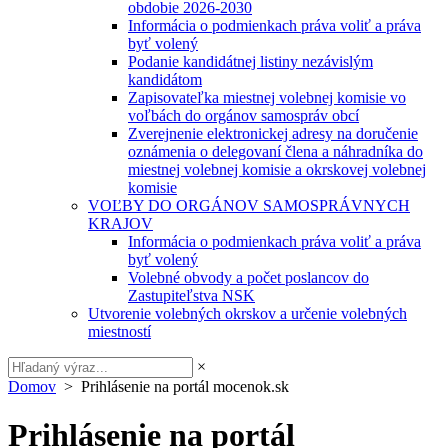
obdobie 2026-2030
Informácia o podmienkach práva voliť a práva
byť volený
Podanie kandidátnej listiny nezávislým
kandidátom
Zapisovateľka miestnej volebnej komisie vo
voľbách do orgánov samospráv obcí
Zverejnenie elektronickej adresy na doručenie
oznámenia o delegovaní člena a náhradníka do
miestnej volebnej komisie a okrskovej volebnej
komisie
VOĽBY DO ORGÁNOV SAMOSPRÁVNYCH
KRAJOV
Informácia o podmienkach práva voliť a práva
byť volený
Volebné obvody a počet poslancov do
Zastupiteľstva NSK
Utvorenie volebných okrskov a určenie volebných
miestností
×
Domov
> Prihlásenie na portál mocenok.sk
Prihlásenie na portál