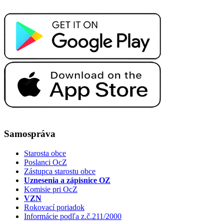
Samospráva
Starosta obce
Poslanci OcZ
Zástupca starostu obce
Uznesenia a zápisnice OZ
Komisie pri OcZ
VZN
Rokovací poriadok
Informácie podľa z.č.211/2000