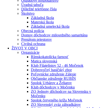
Odpadové hospodárstvo
Úradná tabuľa
Dôležité telefónne čísla
Školstvo
Základná škola
Materská škola
Základná umelecká škola
Obecná polícia
Domov dôchodcov milosrdného samaritána
Prenájom priestorov
Civilná ochrana
ŽIVOT V OBCI
Organizácie
Rímskokatolícka farnosť
Matica slovenská
Klub Filatelistov 52 - 46 Močenok
Dobrovoľný hasičský zbor
Poľovnícke združenie Zálesie
Občianske združenie RUBÍN
Spolok Urbárov a Želiarov
Klub dôchodcov v Močenku
ZO Jednoty dôchodcov na Slovensku v
Močenku
Spolok červeného kríža Močenok
ZO Slovenský zväz záhradkárov