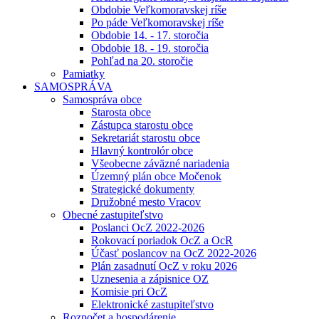
Obdobie Veľkomoravskej ríše
Po páde Veľkomoravskej ríše
Obdobie 14. - 17. storočia
Obdobie 18. - 19. storočia
Pohľad na 20. storočie
Pamiatky
SAMOSPRÁVA
Samospráva obce
Starosta obce
Zástupca starostu obce
Sekretariát starostu obce
Hlavný kontrolór obce
Všeobecne záväzné nariadenia
Územný plán obce Močenok
Strategické dokumenty
Družobné mesto Vracov
Obecné zastupiteľstvo
Poslanci OcZ 2022-2026
Rokovací poriadok OcZ a OcR
Účasť poslancov na OcZ 2022-2026
Plán zasadnutí OcZ v roku 2026
Uznesenia a zápisnice OZ
Komisie pri OcZ
Elektronické zastupiteľstvo
Rozpočet a hospodárenie