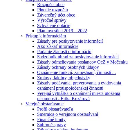
Rozpočet obce
Plnenie rozpočtu
Záverečný účet obce
Výročné správy
Schválené dotácie
Plán investícií 2019 – 2022
Prístup k informáciám
Zásady pre poskytovanie informácií
Ako získať informácie
Podanie žiadosti o informáciu
Sadzobník úhrad za poskytovanie informácií
Zásady odmeňovania poslancov OcZ v Močenku
Zásady ochrany osobných údajov
Oznámenie funkcií, zamestnaní, činností ...
Zmluvy, faktúry, objednávky
Zásady podávania, preverovania a evidovania
oznámení protispoločenskej činnosti
Verejná vyhláška o oznámení miesta uloženia
písomnosti - Erika Kozárová
Verejné obstarávanie
Profil obstarávateľa
Smernica o verejnom obstarávaní
Finančné limity
Súhrnné správy
Zákazky s nízkou hodnotou