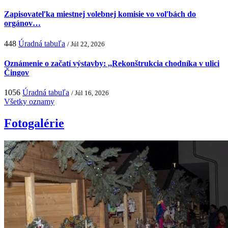
Zapisovateľka miestnej volebnej komisie vo voľbách do
orgánov…
448
Úradná tabuľa
/ Júl 22, 2026
Oznámenie o začatí výstavby: ,,Rekonštrukcia chodníka v ulici
Čingov
1056
Úradná tabuľa
/ Júl 16, 2026
Všetky oznamy
Fotogalérie