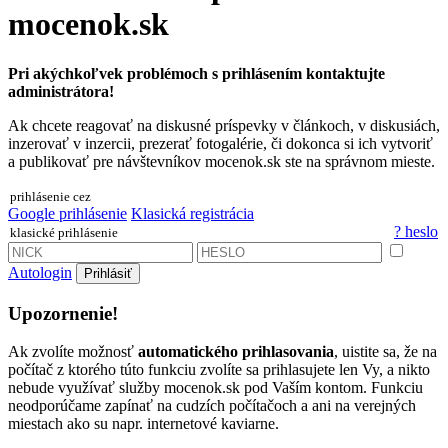
mocenok.sk
Pri akýchkoľvek problémoch s prihlásením kontaktujte
administrátora!
Ak chcete reagovať na diskusné príspevky v článkoch, v diskusiách,
inzerovať v inzercii, prezerať fotogalérie, či dokonca si ich vytvoriť
a publikovať pre návštevníkov mocenok.sk ste na správnom mieste.
prihlásenie cez
Google prihlásenie
Klasická registrácia
? heslo
klasické prihlásenie
Autologin
Prihlásiť
Upozornenie!
Ak zvolíte možnosť
automatického prihlasovania
, uistite sa, že na
počítač z ktorého túto funkciu zvolíte sa prihlasujete len Vy, a nikto
nebude využívať služby mocenok.sk pod Vaším kontom. Funkciu
neodporúčame zapínať na cudzích počítačoch a ani na verejných
miestach ako su napr. internetové kaviarne.