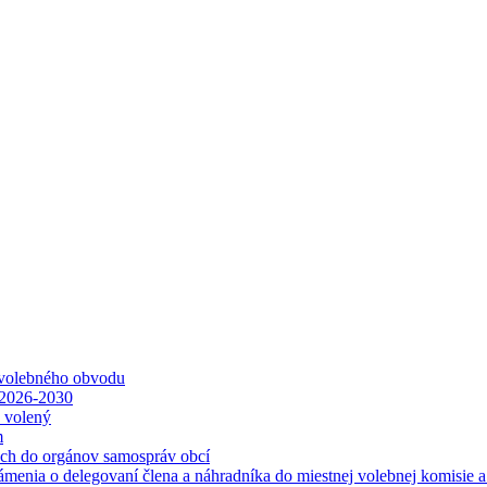
 volebného obvodu
 2026-2030
ť volený
m
ách do orgánov samospráv obcí
ámenia o delegovaní člena a náhradníka do miestnej volebnej komisie 