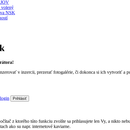
JOV
ť volený
stva NSK
ostí
sk
rátora!
nzerovať v inzercii, prezerať fotogalérie, či dokonca si ich vytvoriť 
login
Prihlásiť
a počítač z ktorého túto funkciu zvolíte sa prihlasujete len Vy, a nik
ach ako su napr. internetové kaviarne.