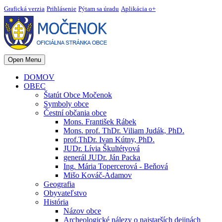
Grafická verzia
Prihlásenie
Pýtam sa úradu
Aplikácia o+
Open Menu
DOMOV
OBEC
Štatút Obce Močenok
Symboly obce
Čestní občania obce
Mons. František Rábek
Mons. prof. ThDr. Viliam Judák, PhD.
prof.ThDr. Ivan Kútny, PhD.
JUDr. Lívia Škultétyová
generál JUDr. Ján Packa
Ing. Mária Topercerová - Beňová
Mišo Kováč-Adamov
Geografia
Obyvateľstvo
História
Názov obce
Archeologické nálezy o najstarších dejinách