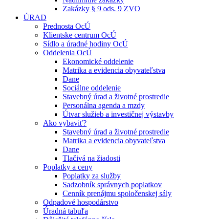
Zakázky § 9 ods. 9 ZVO
ÚRAD
Prednosta OcÚ
Klientske centrum OcÚ
Sídlo a úradné hodiny OcÚ
Oddelenia OcÚ
Ekonomické oddelenie
Matrika a evidencia obyvateľstva
Dane
Sociálne oddelenie
Stavebný úrad a životné prostredie
Personálna agenda a mzdy
Útvar služieb a investičnej výstavby
Ako vybaviť?
Stavebný úrad a životné prostredie
Matrika a evidencia obyvateľstva
Dane
Tlačivá na žiadosti
Poplatky a ceny
Poplatky za služby
Sadzobník správnych poplatkov
Cenník prenájmu spoločenskej sály
Odpadové hospodárstvo
Úradná tabuľa