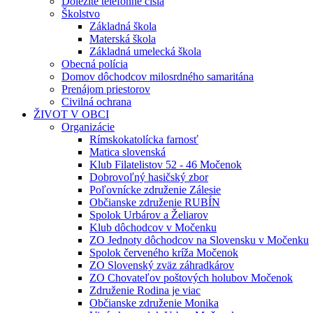
Dôležité telefónne čísla
Školstvo
Základná škola
Materská škola
Základná umelecká škola
Obecná polícia
Domov dôchodcov milosrdného samaritána
Prenájom priestorov
Civilná ochrana
ŽIVOT V OBCI
Organizácie
Rímskokatolícka farnosť
Matica slovenská
Klub Filatelistov 52 - 46 Močenok
Dobrovoľný hasičský zbor
Poľovnícke združenie Zálesie
Občianske združenie RUBÍN
Spolok Urbárov a Želiarov
Klub dôchodcov v Močenku
ZO Jednoty dôchodcov na Slovensku v Močenku
Spolok červeného kríža Močenok
ZO Slovenský zväz záhradkárov
ZO Chovateľov poštových holubov Močenok
Združenie Rodina je viac
Občianske združenie Monika