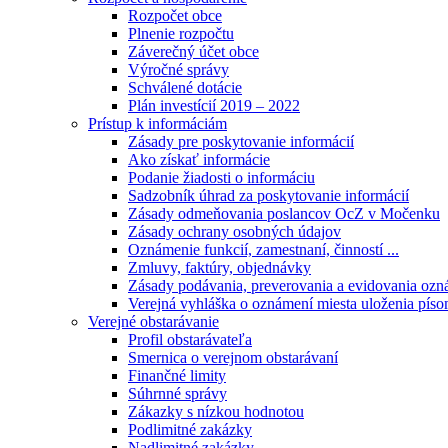
Rozpočet obce
Plnenie rozpočtu
Záverečný účet obce
Výročné správy
Schválené dotácie
Plán investícií 2019 – 2022
Prístup k informáciám
Zásady pre poskytovanie informácií
Ako získať informácie
Podanie žiadosti o informáciu
Sadzobník úhrad za poskytovanie informácií
Zásady odmeňovania poslancov OcZ v Močenku
Zásady ochrany osobných údajov
Oznámenie funkcií, zamestnaní, činností ...
Zmluvy, faktúry, objednávky
Zásady podávania, preverovania a evidovania ozná
Verejná vyhláška o oznámení miesta uloženia píso
Verejné obstarávanie
Profil obstarávateľa
Smernica o verejnom obstarávaní
Finančné limity
Súhrnné správy
Zákazky s nízkou hodnotou
Podlimitné zakázky
Nadlimitné zakázky