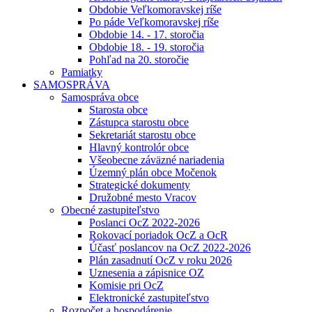
Obdobie Veľkomoravskej ríše
Po páde Veľkomoravskej ríše
Obdobie 14. - 17. storočia
Obdobie 18. - 19. storočia
Pohľad na 20. storočie
Pamiatky
SAMOSPRÁVA
Samospráva obce
Starosta obce
Zástupca starostu obce
Sekretariát starostu obce
Hlavný kontrolór obce
Všeobecne záväzné nariadenia
Územný plán obce Močenok
Strategické dokumenty
Družobné mesto Vracov
Obecné zastupiteľstvo
Poslanci OcZ 2022-2026
Rokovací poriadok OcZ a OcR
Účasť poslancov na OcZ 2022-2026
Plán zasadnutí OcZ v roku 2026
Uznesenia a zápisnice OZ
Komisie pri OcZ
Elektronické zastupiteľstvo
Rozpočet a hospodárenie