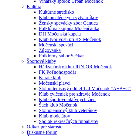
Vinársky spolok Urban Močenok
Kultúra
Kultúrne stredisko
Klub amatérskych výtvarníkov
Ženský spevácky zbor Cantica
Folklórna skupina Močenčanka
DH Močenská kapela
Klub tvorivosti pri KS Močenok
Močenskí speváci
Zúgovanka
Folklórny súbor Sečkár
Športové kluby
Hádzanársky klub JUNIOR Močenok
FK Poľnohospodár
Karate klub
Močenskí plavci
Stolno-tenisový oddiel T. J Močenok "A+B+C"
Klub cvičeniek pre zdravie Močenok
Klub športovo aktívnych žien
Šach klub Močenok
Stolnotenisový klub veteránov
Klub modelárov
Spolok rekreačných futbalistov
Odkaz pre starostu
Diskusné fórum