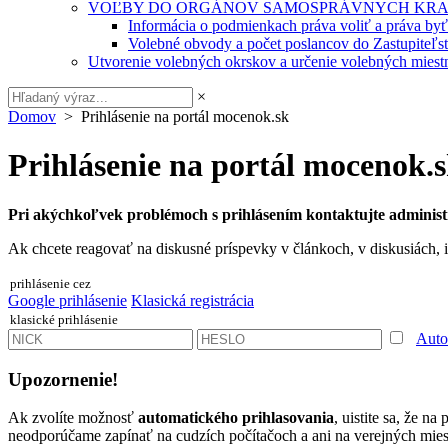
VOĽBY DO ORGÁNOV SAMOSPRÁVNYCH KRA
Informácia o podmienkach práva voliť a práva by
Volebné obvody a počet poslancov do Zastupiteľ
Utvorenie volebných okrskov a určenie volebných miestn
×
Domov
> Prihlásenie na portál mocenok.sk
Prihlásenie na portál mocenok.
Pri akýchkoľvek problémoch s prihlásením kontaktujte administ
Ak chcete reagovať na diskusné príspevky v článkoch, v diskusiách, i
prihlásenie cez
Google prihlásenie
Klasická registrácia
klasické prihlásenie
Auto
Upozornenie!
Ak zvolíte možnosť
automatického prihlasovania
, uistite sa, že n
neodporúčame zapínať na cudzích počítačoch a ani na verejných miest