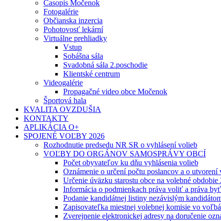
Časopis Močenok
Fotogalérie
Občianska inzercia
Pohotovosť lekární
Virtuálne prehliadky
Vstup
Sobášna sála
Svadobná sála 2.poschodie
Klientské centrum
Videogalérie
Propagačné video obce Močenok
Športová hala
KVALITA OVZDUŠIA
KONTAKTY
APLIKÁCIA O+
SPOJENÉ VOĽBY 2026
Rozhodnutie predsedu NR SR o vyhlásení volieb
VOĽBY DO ORGÁNOV SAMOSPRÁVY OBCÍ
Počet obyvateľov ku dňu vyhlásenia volieb
Oznámenie o určení počtu poslancov a o utvorení
Určenie úväzku starostu obce na volebné obdobie
Informácia o podmienkach práva voliť a práva by
Podanie kandidátnej listiny nezávislým kandidáto
Zapisovateľka miestnej volebnej komisie vo voľb
Zverejnenie elektronickej adresy na doručenie ozn