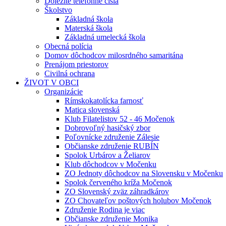
Dôležité telefónne čísla
Školstvo
Základná škola
Materská škola
Základná umelecká škola
Obecná polícia
Domov dôchodcov milosrdného samaritána
Prenájom priestorov
Civilná ochrana
ŽIVOT V OBCI
Organizácie
Rímskokatolícka farnosť
Matica slovenská
Klub Filatelistov 52 - 46 Močenok
Dobrovoľný hasičský zbor
Poľovnícke združenie Zálesie
Občianske združenie RUBÍN
Spolok Urbárov a Želiarov
Klub dôchodcov v Močenku
ZO Jednoty dôchodcov na Slovensku v Močenku
Spolok červeného kríža Močenok
ZO Slovenský zväz záhradkárov
ZO Chovateľov poštových holubov Močenok
Združenie Rodina je viac
Občianske združenie Monika