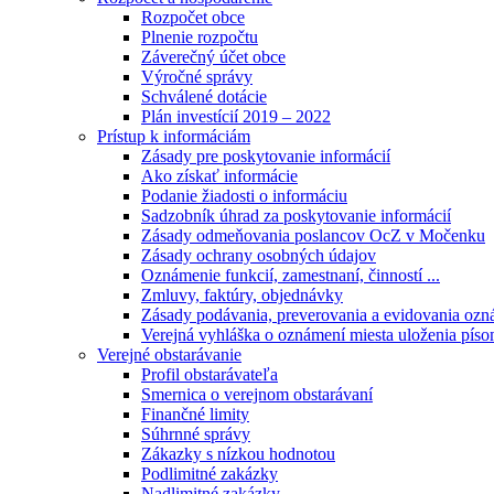
Rozpočet obce
Plnenie rozpočtu
Záverečný účet obce
Výročné správy
Schválené dotácie
Plán investícií 2019 – 2022
Prístup k informáciám
Zásady pre poskytovanie informácií
Ako získať informácie
Podanie žiadosti o informáciu
Sadzobník úhrad za poskytovanie informácií
Zásady odmeňovania poslancov OcZ v Močenku
Zásady ochrany osobných údajov
Oznámenie funkcií, zamestnaní, činností ...
Zmluvy, faktúry, objednávky
Zásady podávania, preverovania a evidovania ozná
Verejná vyhláška o oznámení miesta uloženia píso
Verejné obstarávanie
Profil obstarávateľa
Smernica o verejnom obstarávaní
Finančné limity
Súhrnné správy
Zákazky s nízkou hodnotou
Podlimitné zakázky
Nadlimitné zakázky