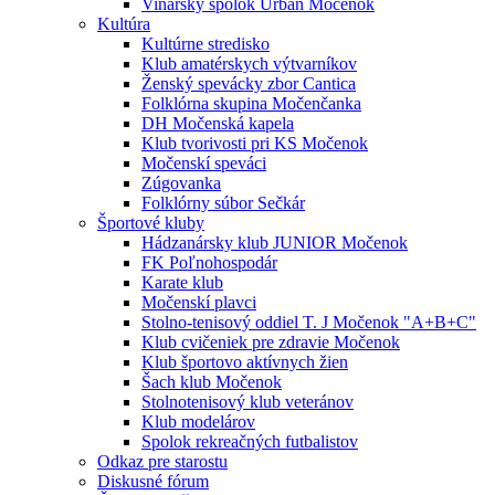
Vinársky spolok Urban Močenok
Kultúra
Kultúrne stredisko
Klub amatérskych výtvarníkov
Ženský spevácky zbor Cantica
Folklórna skupina Močenčanka
DH Močenská kapela
Klub tvorivosti pri KS Močenok
Močenskí speváci
Zúgovanka
Folklórny súbor Sečkár
Športové kluby
Hádzanársky klub JUNIOR Močenok
FK Poľnohospodár
Karate klub
Močenskí plavci
Stolno-tenisový oddiel T. J Močenok "A+B+C"
Klub cvičeniek pre zdravie Močenok
Klub športovo aktívnych žien
Šach klub Močenok
Stolnotenisový klub veteránov
Klub modelárov
Spolok rekreačných futbalistov
Odkaz pre starostu
Diskusné fórum