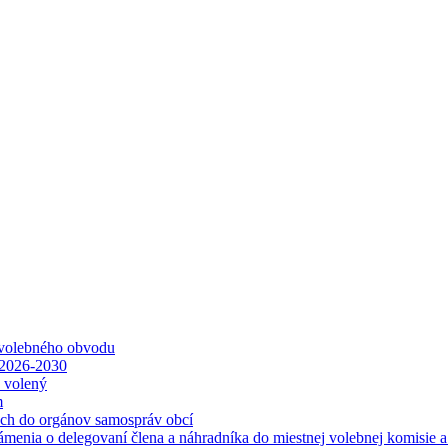
 volebného obvodu
 2026-2030
ť volený
m
ách do orgánov samospráv obcí
ámenia o delegovaní člena a náhradníka do miestnej volebnej komisie 