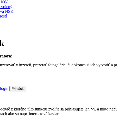
JOV
ť volený
stva NSK
ostí
sk
rátora!
nzerovať v inzercii, prezerať fotogalérie, či dokonca si ich vytvoriť 
login
Prihlásiť
a počítač z ktorého túto funkciu zvolíte sa prihlasujete len Vy, a nik
ach ako su napr. internetové kaviarne.