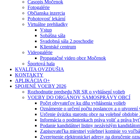
Časopis Močenok
Fotogalérie
Občianska inzercia
Pohotovosť lekární
Virtuálne prehliadky
Vstup
Sobášna sála
Svadobná sála 2.poschodie
Klientské centrum
Videogalérie
Propagačné video obce Močenok
Športová hala
KVALITA OVZDUŠIA
KONTAKTY
APLIKÁCIA O+
SPOJENÉ VOĽBY 2026
Rozhodnutie predsedu NR SR o vyhlásení volieb
VOĽBY DO ORGÁNOV SAMOSPRÁVY OBCÍ
Počet obyvateľov ku dňu vyhlásenia volieb
Oznámenie o určení počtu poslancov a o utvorení
Určenie úväzku starostu obce na volebné obdobie
Informácia o podmienkach práva voliť a práva by
Podanie kandidátnej listiny nezávislým kandidáto
Zapisovateľka miestnej volebnej komisie vo voľb
Zverejnenie elektronickej adresy na doručenie ozn