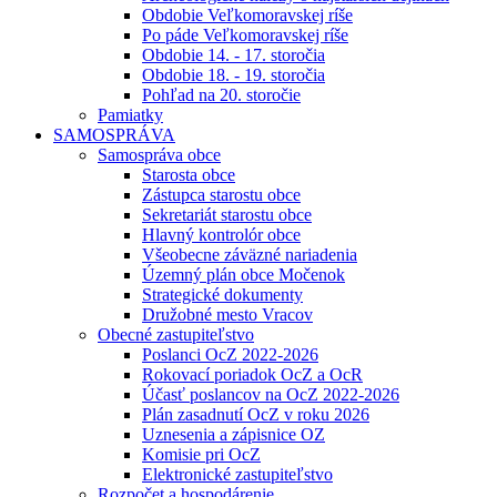
Obdobie Veľkomoravskej ríše
Po páde Veľkomoravskej ríše
Obdobie 14. - 17. storočia
Obdobie 18. - 19. storočia
Pohľad na 20. storočie
Pamiatky
SAMOSPRÁVA
Samospráva obce
Starosta obce
Zástupca starostu obce
Sekretariát starostu obce
Hlavný kontrolór obce
Všeobecne záväzné nariadenia
Územný plán obce Močenok
Strategické dokumenty
Družobné mesto Vracov
Obecné zastupiteľstvo
Poslanci OcZ 2022-2026
Rokovací poriadok OcZ a OcR
Účasť poslancov na OcZ 2022-2026
Plán zasadnutí OcZ v roku 2026
Uznesenia a zápisnice OZ
Komisie pri OcZ
Elektronické zastupiteľstvo
Rozpočet a hospodárenie