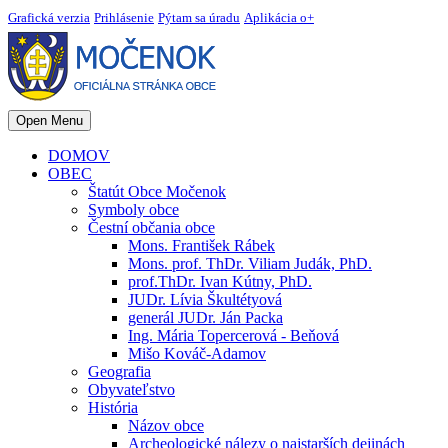
Grafická verzia
Prihlásenie
Pýtam sa úradu
Aplikácia o+
Open Menu
DOMOV
OBEC
Štatút Obce Močenok
Symboly obce
Čestní občania obce
Mons. František Rábek
Mons. prof. ThDr. Viliam Judák, PhD.
prof.ThDr. Ivan Kútny, PhD.
JUDr. Lívia Škultétyová
generál JUDr. Ján Packa
Ing. Mária Topercerová - Beňová
Mišo Kováč-Adamov
Geografia
Obyvateľstvo
História
Názov obce
Archeologické nálezy o najstarších dejinách