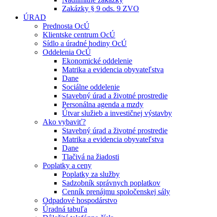
Zakázky § 9 ods. 9 ZVO
ÚRAD
Prednosta OcÚ
Klientske centrum OcÚ
Sídlo a úradné hodiny OcÚ
Oddelenia OcÚ
Ekonomické oddelenie
Matrika a evidencia obyvateľstva
Dane
Sociálne oddelenie
Stavebný úrad a životné prostredie
Personálna agenda a mzdy
Útvar služieb a investičnej výstavby
Ako vybaviť?
Stavebný úrad a životné prostredie
Matrika a evidencia obyvateľstva
Dane
Tlačivá na žiadosti
Poplatky a ceny
Poplatky za služby
Sadzobník správnych poplatkov
Cenník prenájmu spoločenskej sály
Odpadové hospodárstvo
Úradná tabuľa