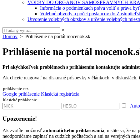
VOĽBY DO ORGÁNOV SAMOSPRÁVNYCH KRA
Informácia o podmienkach práva voliť a práva by
Volebné obvody a počet poslancov do Zastupiteľ
Utvorenie volebných okrskov a určenie volebných miestn
×
Domov
> Prihlásenie na portál mocenok.sk
Prihlásenie na portál mocenok.
Pri akýchkoľvek problémoch s prihlásením kontaktujte administ
Ak chcete reagovať na diskusné príspevky v článkoch, v diskusiách, i
prihlásenie cez
Google prihlásenie
Klasická registrácia
klasické prihlásenie
Auto
Upozornenie!
Ak zvolíte možnosť
automatického prihlasovania
, uistite sa, že n
neodporúčame zapínať na cudzích počítačoch a ani na verejných miest