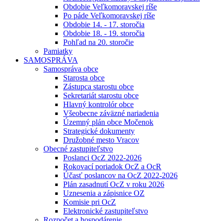
Obdobie Veľkomoravskej ríše
Po páde Veľkomoravskej ríše
Obdobie 14. - 17. storočia
Obdobie 18. - 19. storočia
Pohľad na 20. storočie
Pamiatky
SAMOSPRÁVA
Samospráva obce
Starosta obce
Zástupca starostu obce
Sekretariát starostu obce
Hlavný kontrolór obce
Všeobecne záväzné nariadenia
Územný plán obce Močenok
Strategické dokumenty
Družobné mesto Vracov
Obecné zastupiteľstvo
Poslanci OcZ 2022-2026
Rokovací poriadok OcZ a OcR
Účasť poslancov na OcZ 2022-2026
Plán zasadnutí OcZ v roku 2026
Uznesenia a zápisnice OZ
Komisie pri OcZ
Elektronické zastupiteľstvo
Rozpočet a hospodárenie