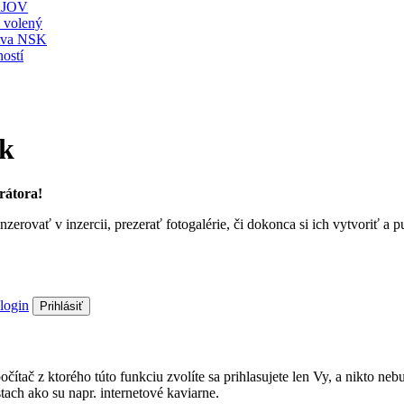
JOV
ť volený
stva NSK
ostí
sk
rátora!
nzerovať v inzercii, prezerať fotogalérie, či dokonca si ich vytvoriť 
login
Prihlásiť
a počítač z ktorého túto funkciu zvolíte sa prihlasujete len Vy, a nik
ach ako su napr. internetové kaviarne.