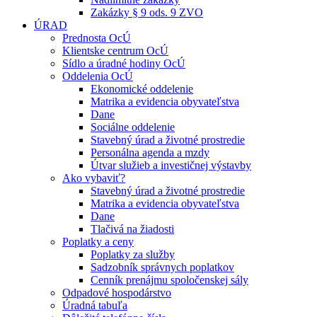
Zakázky § 9 ods. 9 ZVO
ÚRAD
Prednosta OcÚ
Klientske centrum OcÚ
Sídlo a úradné hodiny OcÚ
Oddelenia OcÚ
Ekonomické oddelenie
Matrika a evidencia obyvateľstva
Dane
Sociálne oddelenie
Stavebný úrad a životné prostredie
Personálna agenda a mzdy
Útvar služieb a investičnej výstavby
Ako vybaviť?
Stavebný úrad a životné prostredie
Matrika a evidencia obyvateľstva
Dane
Tlačivá na žiadosti
Poplatky a ceny
Poplatky za služby
Sadzobník správnych poplatkov
Cenník prenájmu spoločenskej sály
Odpadové hospodárstvo
Úradná tabuľa