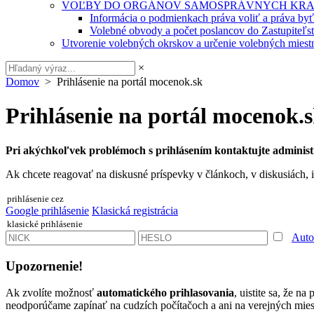
VOĽBY DO ORGÁNOV SAMOSPRÁVNYCH KRA
Informácia o podmienkach práva voliť a práva by
Volebné obvody a počet poslancov do Zastupiteľ
Utvorenie volebných okrskov a určenie volebných miestn
×
Domov
> Prihlásenie na portál mocenok.sk
Prihlásenie na portál mocenok.
Pri akýchkoľvek problémoch s prihlásením kontaktujte administ
Ak chcete reagovať na diskusné príspevky v článkoch, v diskusiách, i
prihlásenie cez
Google prihlásenie
Klasická registrácia
klasické prihlásenie
Auto
Upozornenie!
Ak zvolíte možnosť
automatického prihlasovania
, uistite sa, že n
neodporúčame zapínať na cudzích počítačoch a ani na verejných miest