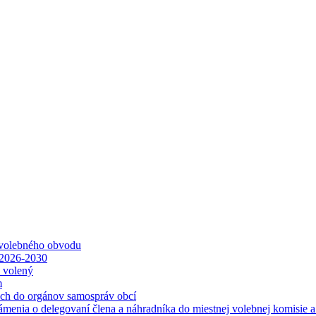
 volebného obvodu
 2026-2030
ť volený
m
ách do orgánov samospráv obcí
ámenia o delegovaní člena a náhradníka do miestnej volebnej komisie 