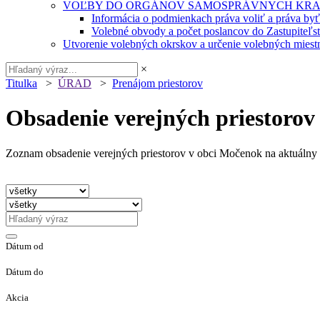
VOĽBY DO ORGÁNOV SAMOSPRÁVNYCH KRA
Informácia o podmienkach práva voliť a práva by
Volebné obvody a počet poslancov do Zastupiteľ
Utvorenie volebných okrskov a určenie volebných miestn
×
Titulka
>
ÚRAD
>
Prenájom priestorov
Obsadenie verejných priestorov
Zoznam obsadenie verejných priestorov v obci Močenok na aktuálny 
Dátum od
Dátum do
Akcia