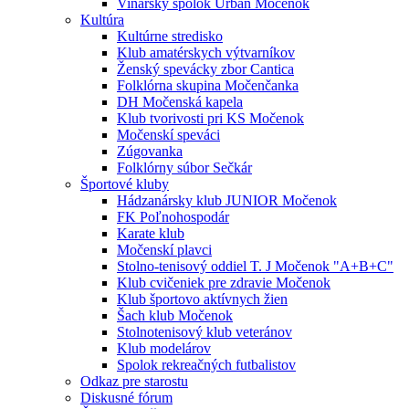
Vinársky spolok Urban Močenok
Kultúra
Kultúrne stredisko
Klub amatérskych výtvarníkov
Ženský spevácky zbor Cantica
Folklórna skupina Močenčanka
DH Močenská kapela
Klub tvorivosti pri KS Močenok
Močenskí speváci
Zúgovanka
Folklórny súbor Sečkár
Športové kluby
Hádzanársky klub JUNIOR Močenok
FK Poľnohospodár
Karate klub
Močenskí plavci
Stolno-tenisový oddiel T. J Močenok "A+B+C"
Klub cvičeniek pre zdravie Močenok
Klub športovo aktívnych žien
Šach klub Močenok
Stolnotenisový klub veteránov
Klub modelárov
Spolok rekreačných futbalistov
Odkaz pre starostu
Diskusné fórum