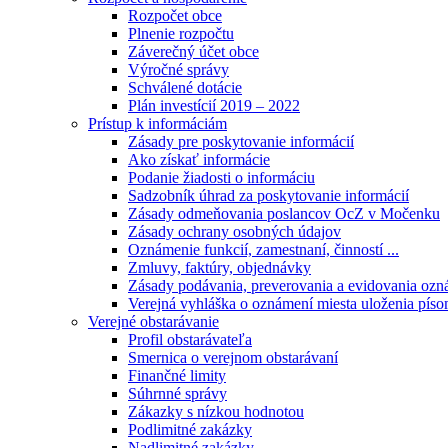
Rozpočet obce
Plnenie rozpočtu
Záverečný účet obce
Výročné správy
Schválené dotácie
Plán investícií 2019 – 2022
Prístup k informáciám
Zásady pre poskytovanie informácií
Ako získať informácie
Podanie žiadosti o informáciu
Sadzobník úhrad za poskytovanie informácií
Zásady odmeňovania poslancov OcZ v Močenku
Zásady ochrany osobných údajov
Oznámenie funkcií, zamestnaní, činností ...
Zmluvy, faktúry, objednávky
Zásady podávania, preverovania a evidovania ozná
Verejná vyhláška o oznámení miesta uloženia píso
Verejné obstarávanie
Profil obstarávateľa
Smernica o verejnom obstarávaní
Finančné limity
Súhrnné správy
Zákazky s nízkou hodnotou
Podlimitné zakázky
Nadlimitné zakázky