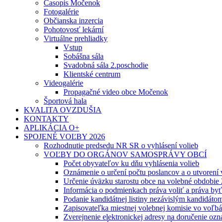
Časopis Močenok
Fotogalérie
Občianska inzercia
Pohotovosť lekární
Virtuálne prehliadky
Vstup
Sobášna sála
Svadobná sála 2.poschodie
Klientské centrum
Videogalérie
Propagačné video obce Močenok
Športová hala
KVALITA OVZDUŠIA
KONTAKTY
APLIKÁCIA O+
SPOJENÉ VOĽBY 2026
Rozhodnutie predsedu NR SR o vyhlásení volieb
VOĽBY DO ORGÁNOV SAMOSPRÁVY OBCÍ
Počet obyvateľov ku dňu vyhlásenia volieb
Oznámenie o určení počtu poslancov a o utvorení
Určenie úväzku starostu obce na volebné obdobie
Informácia o podmienkach práva voliť a práva by
Podanie kandidátnej listiny nezávislým kandidáto
Zapisovateľka miestnej volebnej komisie vo voľb
Zverejnenie elektronickej adresy na doručenie ozn