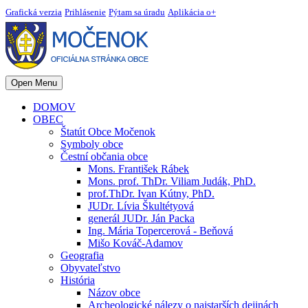
Grafická verzia
Prihlásenie
Pýtam sa úradu
Aplikácia o+
Open Menu
DOMOV
OBEC
Štatút Obce Močenok
Symboly obce
Čestní občania obce
Mons. František Rábek
Mons. prof. ThDr. Viliam Judák, PhD.
prof.ThDr. Ivan Kútny, PhD.
JUDr. Lívia Škultétyová
generál JUDr. Ján Packa
Ing. Mária Topercerová - Beňová
Mišo Kováč-Adamov
Geografia
Obyvateľstvo
História
Názov obce
Archeologické nálezy o najstarších dejinách