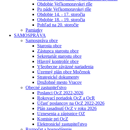
Obdobie Veľkomoravskej ríše
Po páde Veľkomoravskej ríše
Obdobie 14. - 17. storočia
Obdobie 18. - 19. storočia
Pohľad na 20. storočie
Pamiatky
SAMOSPRÁVA
Samospráva obce
Starosta obce
Zástupca starostu obce
Sekretariát starostu obce
Hlavný kontrolór obce
Všeobecne záväzné nariadenia
Územný plán obce Močenok
Strategické dokumenty
Družobné mesto Vracov
Obecné zastupiteľstvo
Poslanci OcZ 2022-2026
Rokovací poriadok OcZ a OcR
Účasť poslancov na OcZ 2022-2026
Plán zasadnutí OcZ v roku 2026
Uznesenia a zápisnice OZ
Komisie pri OcZ
Elektronické zastupiteľstvo
Rozpočet a hospodárenie