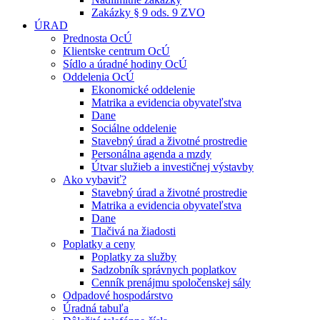
Zakázky § 9 ods. 9 ZVO
ÚRAD
Prednosta OcÚ
Klientske centrum OcÚ
Sídlo a úradné hodiny OcÚ
Oddelenia OcÚ
Ekonomické oddelenie
Matrika a evidencia obyvateľstva
Dane
Sociálne oddelenie
Stavebný úrad a životné prostredie
Personálna agenda a mzdy
Útvar služieb a investičnej výstavby
Ako vybaviť?
Stavebný úrad a životné prostredie
Matrika a evidencia obyvateľstva
Dane
Tlačivá na žiadosti
Poplatky a ceny
Poplatky za služby
Sadzobník správnych poplatkov
Cenník prenájmu spoločenskej sály
Odpadové hospodárstvo
Úradná tabuľa