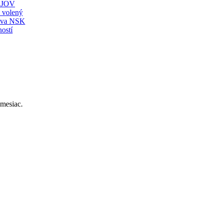
JOV
ť volený
stva NSK
ostí
mesiac.