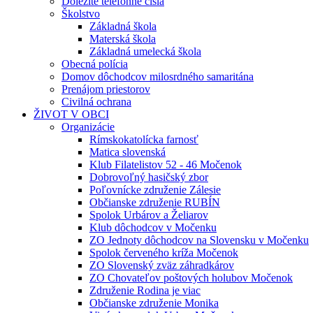
Dôležité telefónne čísla
Školstvo
Základná škola
Materská škola
Základná umelecká škola
Obecná polícia
Domov dôchodcov milosrdného samaritána
Prenájom priestorov
Civilná ochrana
ŽIVOT V OBCI
Organizácie
Rímskokatolícka farnosť
Matica slovenská
Klub Filatelistov 52 - 46 Močenok
Dobrovoľný hasičský zbor
Poľovnícke združenie Zálesie
Občianske združenie RUBÍN
Spolok Urbárov a Želiarov
Klub dôchodcov v Močenku
ZO Jednoty dôchodcov na Slovensku v Močenku
Spolok červeného kríža Močenok
ZO Slovenský zväz záhradkárov
ZO Chovateľov poštových holubov Močenok
Združenie Rodina je viac
Občianske združenie Monika