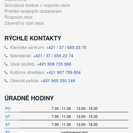
Schválené dotácie z rozpočtu obce
Prehľad verejných obstarávaní
Rozpočet obce
Záverečný účet obce
RÝCHLE KONTAKTY
Klientske centrum:
+421 / 37 / 655 23 70
Sekretariát:
+421 / 37 / 655 23 74
Útvar služieb:
+421 908 735 968
Kultúrne stredisko:
+421 907 759 854
Obecná polícia:
+421 905 330 148
ÚRADNÉ HODINY
PO
7.30 - 11.30 12.00 - 15.30
UT
7.30 - 11.30 12.00 - 15.30
ST
7.30 - 11.30 12.00 - 16.30
ŠT
nestránkový deň