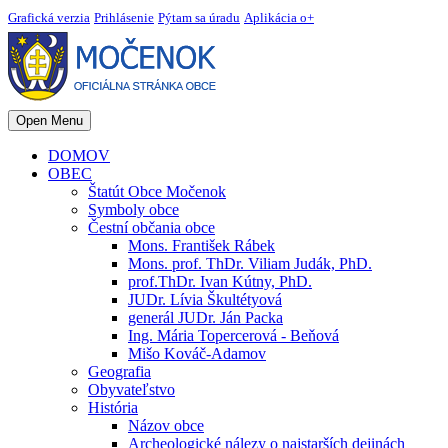
Grafická verzia
Prihlásenie
Pýtam sa úradu
Aplikácia o+
Open Menu
DOMOV
OBEC
Štatút Obce Močenok
Symboly obce
Čestní občania obce
Mons. František Rábek
Mons. prof. ThDr. Viliam Judák, PhD.
prof.ThDr. Ivan Kútny, PhD.
JUDr. Lívia Škultétyová
generál JUDr. Ján Packa
Ing. Mária Topercerová - Beňová
Mišo Kováč-Adamov
Geografia
Obyvateľstvo
História
Názov obce
Archeologické nálezy o najstarších dejinách