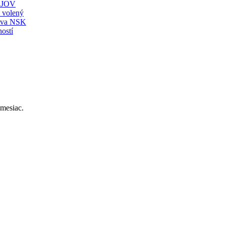
JOV
ť volený
stva NSK
ostí
mesiac.