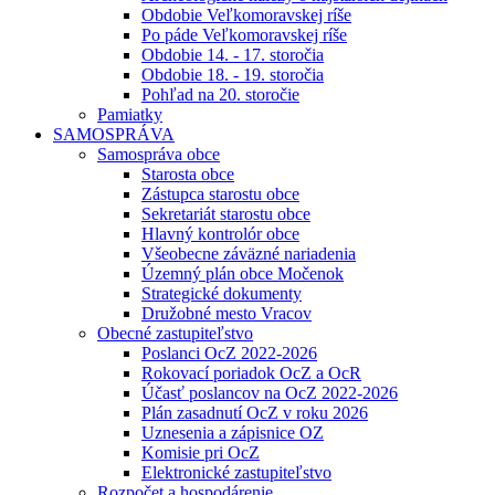
Obdobie Veľkomoravskej ríše
Po páde Veľkomoravskej ríše
Obdobie 14. - 17. storočia
Obdobie 18. - 19. storočia
Pohľad na 20. storočie
Pamiatky
SAMOSPRÁVA
Samospráva obce
Starosta obce
Zástupca starostu obce
Sekretariát starostu obce
Hlavný kontrolór obce
Všeobecne záväzné nariadenia
Územný plán obce Močenok
Strategické dokumenty
Družobné mesto Vracov
Obecné zastupiteľstvo
Poslanci OcZ 2022-2026
Rokovací poriadok OcZ a OcR
Účasť poslancov na OcZ 2022-2026
Plán zasadnutí OcZ v roku 2026
Uznesenia a zápisnice OZ
Komisie pri OcZ
Elektronické zastupiteľstvo
Rozpočet a hospodárenie