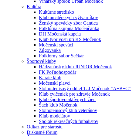
Vinársky spolok Urban Močenok
Kultúra
Kultúrne stredisko
Klub amatérskych výtvarníkov
Ženský spevácky zbor Cantica
Folklórna skupina Močenčanka
DH Močenská kapela
Klub tvorivosti pri KS Močenok
Močenskí speváci
Zúgovanka
Folklórny súbor Sečkár
Športové kluby
Hádzanársky klub JUNIOR Močenok
FK Poľnohospodár
Karate klub
Močenskí plavci
Stolno-tenisový oddiel T. J Močenok "A+B+C"
Klub cvičeniek pre zdravie Močenok
Klub športovo aktívnych žien
Šach klub Močenok
Stolnotenisový klub veteránov
Klub modelárov
Spolok rekreačných futbalistov
Odkaz pre starostu
Diskusné fórum