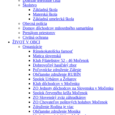
Dôležité telefónne čísla
Školstvo
Základná škola
Materská škola
Základná umelecká škola
Obecná polícia
Domov dôchodcov milosrdného samaritána
Prenájom priestorov
Civilná ochrana
ŽIVOT V OBCI
Organizácie
Rímskokatolícka farnosť
Matica slovenská
Klub Filatelistov 52 - 46 Močenok
Dobrovoľný hasičský zbor
Poľovnícke združenie Zálesie
Občianske združenie RUBÍN
Spolok Urbárov a Želiarov
Klub dôchodcov v Močenku
ZO Jednoty dôchodcov na Slovensku v Močenku
Spolok červeného kríža Močenok
ZO Slovenský zväz záhradkárov
ZO Chovateľov poštových holubov Močenok
Združenie Rodina je viac
Občianske združenie Monika