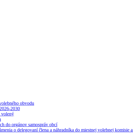
 volebného obvodu
 2026-2030
ť volený
m
ách do orgánov samospráv obcí
ámenia o delegovaní člena a náhradníka do miestnej volebnej komisie 