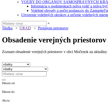
VOĽBY DO ORGÁNOV SAMOSPRÁVNYCH KRA
Informácia o podmienkach práva voliť a práva by
Volebné obvody a počet poslancov do Zastupiteľ
Utvorenie volebných okrskov a určenie volebných miestn
×
Titulka
>
ÚRAD
>
Prenájom priestorov
Obsadenie verejných priestorov
Zoznam obsadenie verejných priestorov v obci Močenok na aktuálny 
Dátum od
Dátum do
Akcia