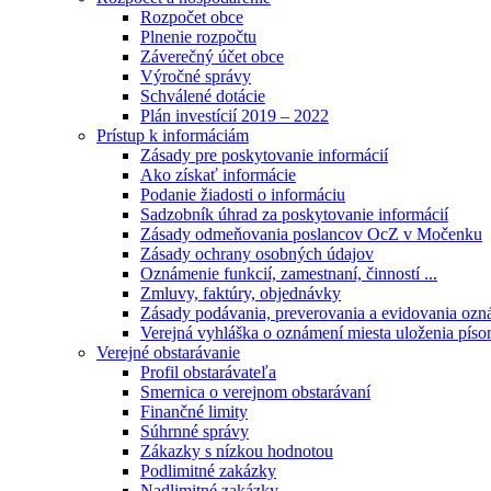
Rozpočet obce
Plnenie rozpočtu
Záverečný účet obce
Výročné správy
Schválené dotácie
Plán investícií 2019 – 2022
Prístup k informáciám
Zásady pre poskytovanie informácií
Ako získať informácie
Podanie žiadosti o informáciu
Sadzobník úhrad za poskytovanie informácií
Zásady odmeňovania poslancov OcZ v Močenku
Zásady ochrany osobných údajov
Oznámenie funkcií, zamestnaní, činností ...
Zmluvy, faktúry, objednávky
Zásady podávania, preverovania a evidovania ozná
Verejná vyhláška o oznámení miesta uloženia píso
Verejné obstarávanie
Profil obstarávateľa
Smernica o verejnom obstarávaní
Finančné limity
Súhrnné správy
Zákazky s nízkou hodnotou
Podlimitné zakázky
Nadlimitné zakázky