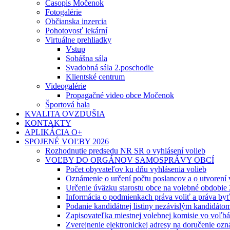
Časopis Močenok
Fotogalérie
Občianska inzercia
Pohotovosť lekární
Virtuálne prehliadky
Vstup
Sobášna sála
Svadobná sála 2.poschodie
Klientské centrum
Videogalérie
Propagačné video obce Močenok
Športová hala
KVALITA OVZDUŠIA
KONTAKTY
APLIKÁCIA O+
SPOJENÉ VOĽBY 2026
Rozhodnutie predsedu NR SR o vyhlásení volieb
VOĽBY DO ORGÁNOV SAMOSPRÁVY OBCÍ
Počet obyvateľov ku dňu vyhlásenia volieb
Oznámenie o určení počtu poslancov a o utvorení
Určenie úväzku starostu obce na volebné obdobie
Informácia o podmienkach práva voliť a práva by
Podanie kandidátnej listiny nezávislým kandidáto
Zapisovateľka miestnej volebnej komisie vo voľb
Zverejnenie elektronickej adresy na doručenie ozn