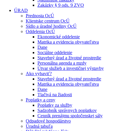
Zakázky § 9 ods. 9 ZVO
ÚRAD
Prednosta OcÚ
Klientske centrum OcÚ
Sídlo a úradné hodiny OcÚ
Oddelenia OcÚ
Ekonomické oddelenie
Matrika a evidencia obyvateľstva
Dane
Sociálne oddelenie
Stavebný úrad a životné prostredie
Personálna agenda a mzdy
Útvar služieb a investičnej výstavby
Ako vybaviť?
Stavebný úrad a životné prostredie
Matrika a evidencia obyvateľstva
Dane
Tlačivá na žiadosti
Poplatky a ceny
Poplatky za služby
Sadzobník správnych poplatkov
Cenník prenájmu spoločenskej sály
Odpadové hospodárstvo
Úradná tabuľa