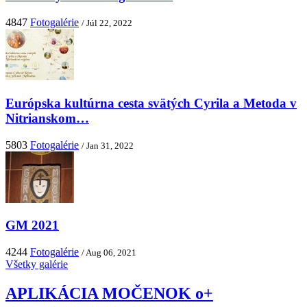
4847
Fotogalérie
/ Júl 22, 2022
Európska kultúrna cesta svätých Cyrila a Metoda v
Nitrianskom…
5803
Fotogalérie
/ Jan 31, 2022
GM 2021
4244
Fotogalérie
/ Aug 06, 2021
Všetky galérie
APLIKÁCIA MOČENOK o+