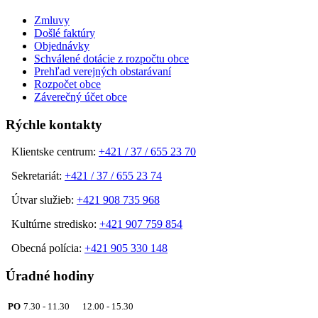
Zmluvy
Došlé faktúry
Objednávky
Schválené dotácie z rozpočtu obce
Prehľad verejných obstarávaní
Rozpočet obce
Záverečný účet obce
Rýchle kontakty
Klientske centrum:
+421 / 37 / 655 23 70
Sekretariát:
+421 / 37 / 655 23 74
Útvar služieb:
+421 908 735 968
Kultúrne stredisko:
+421 907 759 854
Obecná polícia:
+421 905 330 148
Úradné hodiny
PO
7.30 - 11.30 12.00 - 15.30