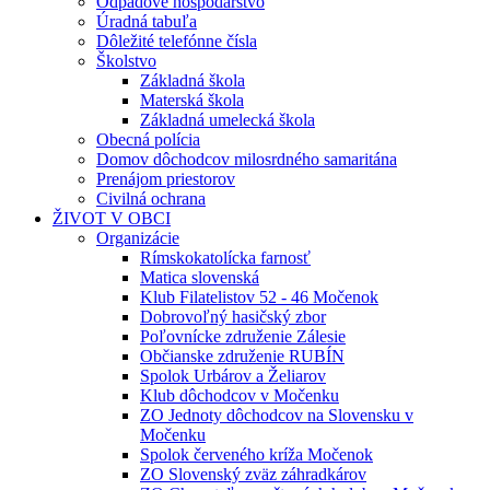
Odpadové hospodárstvo
Úradná tabuľa
Dôležité telefónne čísla
Školstvo
Základná škola
Materská škola
Základná umelecká škola
Obecná polícia
Domov dôchodcov milosrdného samaritána
Prenájom priestorov
Civilná ochrana
ŽIVOT V OBCI
Organizácie
Rímskokatolícka farnosť
Matica slovenská
Klub Filatelistov 52 - 46 Močenok
Dobrovoľný hasičský zbor
Poľovnícke združenie Zálesie
Občianske združenie RUBÍN
Spolok Urbárov a Želiarov
Klub dôchodcov v Močenku
ZO Jednoty dôchodcov na Slovensku v
Močenku
Spolok červeného kríža Močenok
ZO Slovenský zväz záhradkárov