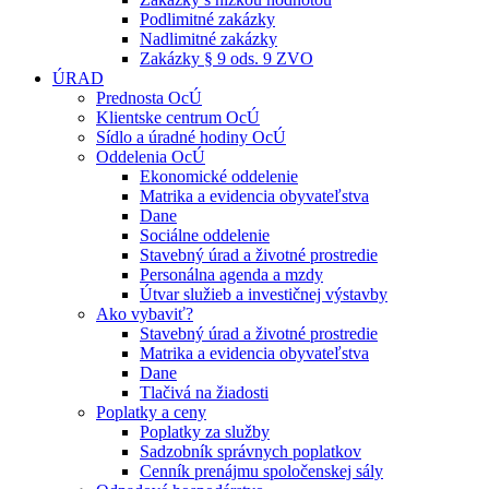
Podlimitné zakázky
Nadlimitné zakázky
Zakázky § 9 ods. 9 ZVO
ÚRAD
Prednosta OcÚ
Klientske centrum OcÚ
Sídlo a úradné hodiny OcÚ
Oddelenia OcÚ
Ekonomické oddelenie
Matrika a evidencia obyvateľstva
Dane
Sociálne oddelenie
Stavebný úrad a životné prostredie
Personálna agenda a mzdy
Útvar služieb a investičnej výstavby
Ako vybaviť?
Stavebný úrad a životné prostredie
Matrika a evidencia obyvateľstva
Dane
Tlačivá na žiadosti
Poplatky a ceny
Poplatky za služby
Sadzobník správnych poplatkov
Cenník prenájmu spoločenskej sály