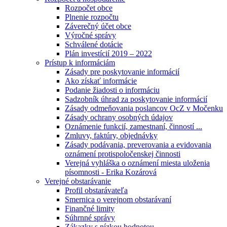
Rozpočet obce
Plnenie rozpočtu
Záverečný účet obce
Výročné správy
Schválené dotácie
Plán investícií 2019 – 2022
Prístup k informáciám
Zásady pre poskytovanie informácií
Ako získať informácie
Podanie žiadosti o informáciu
Sadzobník úhrad za poskytovanie informácií
Zásady odmeňovania poslancov OcZ v Močenku
Zásady ochrany osobných údajov
Oznámenie funkcií, zamestnaní, činností ...
Zmluvy, faktúry, objednávky
Zásady podávania, preverovania a evidovania
oznámení protispoločenskej činnosti
Verejná vyhláška o oznámení miesta uloženia
písomnosti - Erika Kozárová
Verejné obstarávanie
Profil obstarávateľa
Smernica o verejnom obstarávaní
Finančné limity
Súhrnné správy
Zákazky s nízkou hodnotou