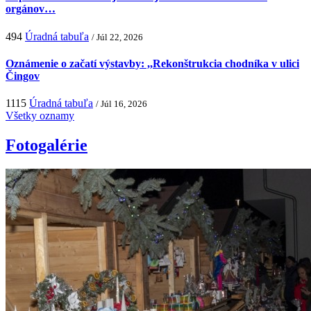
orgánov…
494
Úradná tabuľa
/ Júl 22, 2026
Oznámenie o začatí výstavby: ,,Rekonštrukcia chodníka v ulici
Čingov
1115
Úradná tabuľa
/ Júl 16, 2026
Všetky oznamy
Fotogalérie