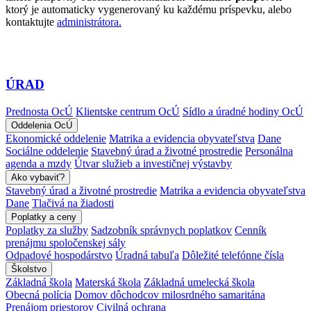
ktorý je automaticky vygenerovaný ku každému príspevku, alebo
kontaktujte
administrátora.
ÚRAD
Prednosta OcÚ
Klientske centrum OcÚ
Sídlo a úradné hodiny OcÚ
Oddelenia OcÚ
Ekonomické oddelenie
Matrika a evidencia obyvateľstva
Dane
Sociálne oddelenie
Stavebný úrad a životné prostredie
Personálna
agenda a mzdy
Útvar služieb a investičnej výstavby
Ako vybaviť?
Stavebný úrad a životné prostredie
Matrika a evidencia obyvateľstva
Dane
Tlačivá na žiadosti
Poplatky a ceny
Poplatky za služby
Sadzobník správnych poplatkov
Cenník
prenájmu spoločenskej sály
Odpadové hospodárstvo
Úradná tabuľa
Dôležité telefónne čísla
Školstvo
Základná škola
Materská škola
Základná umelecká škola
Obecná polícia
Domov dôchodcov milosrdného samaritána
Prenájom priestorov
Civilná ochrana