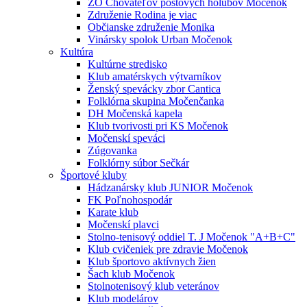
ZO Chovateľov poštových holubov Močenok
Združenie Rodina je viac
Občianske združenie Monika
Vinársky spolok Urban Močenok
Kultúra
Kultúrne stredisko
Klub amatérskych výtvarníkov
Ženský spevácky zbor Cantica
Folklórna skupina Močenčanka
DH Močenská kapela
Klub tvorivosti pri KS Močenok
Močenskí speváci
Zúgovanka
Folklórny súbor Sečkár
Športové kluby
Hádzanársky klub JUNIOR Močenok
FK Poľnohospodár
Karate klub
Močenskí plavci
Stolno-tenisový oddiel T. J Močenok "A+B+C"
Klub cvičeniek pre zdravie Močenok
Klub športovo aktívnych žien
Šach klub Močenok
Stolnotenisový klub veteránov
Klub modelárov