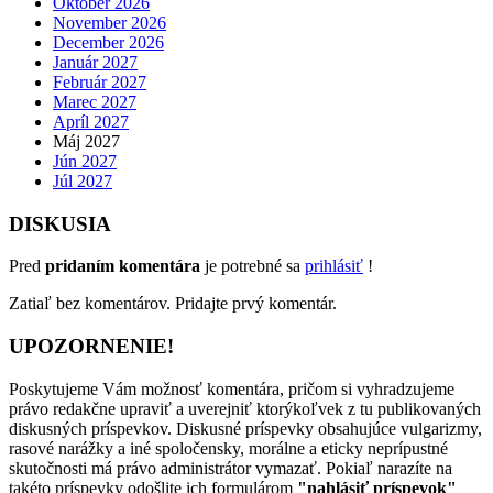
Október 2026
November 2026
December 2026
Január 2027
Február 2027
Marec 2027
Apríl 2027
Máj 2027
Jún 2027
Júl 2027
DISKUSIA
Pred
pridaním komentára
je potrebné sa
prihlásiť
!
Zatiaľ bez komentárov. Pridajte prvý komentár.
UPOZORNENIE!
Poskytujeme Vám možnosť komentára, pričom si vyhradzujeme
právo redakčne upraviť a uverejniť ktorýkoľvek z tu publikovaných
diskusných príspevkov. Diskusné príspevky obsahujúce vulgarizmy,
rasové narážky a iné spoločensky, morálne a eticky neprípustné
skutočnosti má právo administrátor vymazať. Pokiaľ narazíte na
takéto príspevky odošlite ich formulárom
"nahlásiť príspevok"