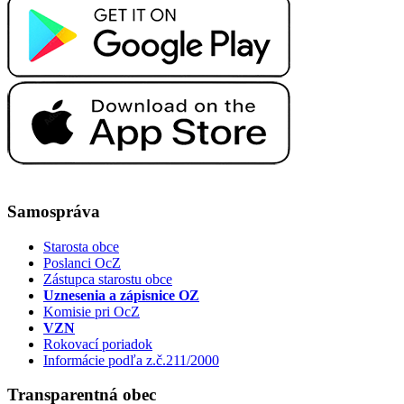
Samospráva
Starosta obce
Poslanci OcZ
Zástupca starostu obce
Uznesenia a zápisnice OZ
Komisie pri OcZ
VZN
Rokovací poriadok
Informácie podľa z.č.211/2000
Transparentná obec