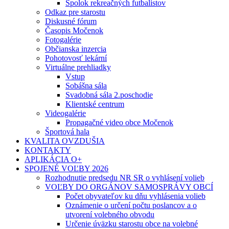
Spolok rekreačných futbalistov
Odkaz pre starostu
Diskusné fórum
Časopis Močenok
Fotogalérie
Občianska inzercia
Pohotovosť lekární
Virtuálne prehliadky
Vstup
Sobášna sála
Svadobná sála 2.poschodie
Klientské centrum
Videogalérie
Propagačné video obce Močenok
Športová hala
KVALITA OVZDUŠIA
KONTAKTY
APLIKÁCIA O+
SPOJENÉ VOĽBY 2026
Rozhodnutie predsedu NR SR o vyhlásení volieb
VOĽBY DO ORGÁNOV SAMOSPRÁVY OBCÍ
Počet obyvateľov ku dňu vyhlásenia volieb
Oznámenie o určení počtu poslancov a o
utvorení volebného obvodu
Určenie úväzku starostu obce na volebné