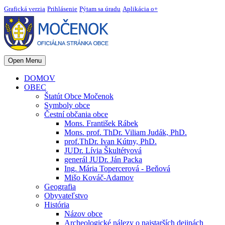
Grafická verzia
Prihlásenie
Pýtam sa úradu
Aplikácia o+
Open Menu
DOMOV
OBEC
Štatút Obce Močenok
Symboly obce
Čestní občania obce
Mons. František Rábek
Mons. prof. ThDr. Viliam Judák, PhD.
prof.ThDr. Ivan Kútny, PhD.
JUDr. Lívia Škultétyová
generál JUDr. Ján Packa
Ing. Mária Topercerová - Beňová
Mišo Kováč-Adamov
Geografia
Obyvateľstvo
História
Názov obce
Archeologické nálezy o najstarších dejinách