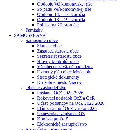
Obdobie Veľkomoravskej ríše
Po páde Veľkomoravskej ríše
Obdobie 14. - 17. storočia
Obdobie 18. - 19. storočia
Pohľad na 20. storočie
Pamiatky
SAMOSPRÁVA
Samospráva obce
Starosta obce
Zástupca starostu obce
Sekretariát starostu obce
Hlavný kontrolór obce
Všeobecne záväzné nariadenia
Územný plán obce Močenok
Strategické dokumenty
Družobné mesto Vracov
Obecné zastupiteľstvo
Poslanci OcZ 2022-2026
Rokovací poriadok OcZ a OcR
Účasť poslancov na OcZ 2022-2026
Plán zasadnutí OcZ v roku 2026
Uznesenia a zápisnice OZ
Komisie pri OcZ
Elektronické zastupiteľstvo
Rozpočet a hospodárenie