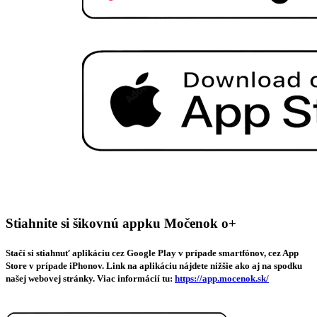
Stiahnite si šikovnú appku Močenok o+
Stačí si stiahnuť aplikáciu cez Google Play v prípade smartfónov, cez App
Store v prípade iPhonov. Link na aplikáciu nájdete nižšie ako aj na spodku
našej webovej stránky. Viac informácií tu:
https://app.mocenok.sk/