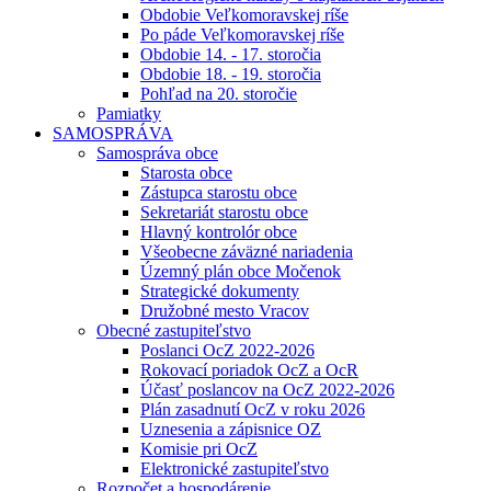
Obdobie Veľkomoravskej ríše
Po páde Veľkomoravskej ríše
Obdobie 14. - 17. storočia
Obdobie 18. - 19. storočia
Pohľad na 20. storočie
Pamiatky
SAMOSPRÁVA
Samospráva obce
Starosta obce
Zástupca starostu obce
Sekretariát starostu obce
Hlavný kontrolór obce
Všeobecne záväzné nariadenia
Územný plán obce Močenok
Strategické dokumenty
Družobné mesto Vracov
Obecné zastupiteľstvo
Poslanci OcZ 2022-2026
Rokovací poriadok OcZ a OcR
Účasť poslancov na OcZ 2022-2026
Plán zasadnutí OcZ v roku 2026
Uznesenia a zápisnice OZ
Komisie pri OcZ
Elektronické zastupiteľstvo
Rozpočet a hospodárenie