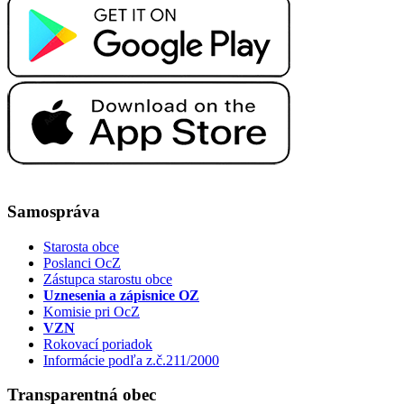
Samospráva
Starosta obce
Poslanci OcZ
Zástupca starostu obce
Uznesenia a zápisnice OZ
Komisie pri OcZ
VZN
Rokovací poriadok
Informácie podľa z.č.211/2000
Transparentná obec