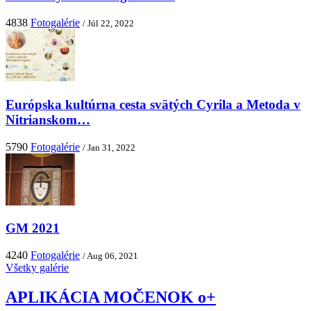
4838
Fotogalérie
/ Júl 22, 2022
Európska kultúrna cesta svätých Cyrila a Metoda v
Nitrianskom…
5790
Fotogalérie
/ Jan 31, 2022
GM 2021
4240
Fotogalérie
/ Aug 06, 2021
Všetky galérie
APLIKÁCIA MOČENOK o+