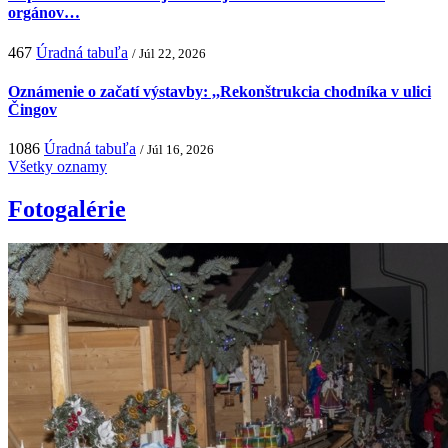
orgánov…
467
Úradná tabuľa
/ Júl 22, 2026
Oznámenie o začatí výstavby: ,,Rekonštrukcia chodníka v ulici
Čingov
1086
Úradná tabuľa
/ Júl 16, 2026
Všetky oznamy
Fotogalérie