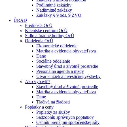
Podlimitné zakázky
Nadlimitné zakázky
Zakázky § 9 ods. 9 ZVO
ÚRAD
Prednosta OcÚ
Klientske centrum OcÚ
Sídlo a úradné hodiny OcÚ
Oddelenia OcÚ
Ekonomické oddelenie
Matrika a evidencia obyvateľstva
Dane
Sociálne oddelenie
Stavebný úrad a životné prostredie
Personálna agenda a mzdy
Útvar služieb a investičnej výstavby
Ako vybaviť?
Stavebný úrad a životné prostredie
Matrika a evidencia obyvateľstva
Dane
Tlačivá na žiadosti
Poplatky a ceny
Poplatky za služby
Sadzobník správnych poplatkov
Cenník prenájmu spoločenskej sály