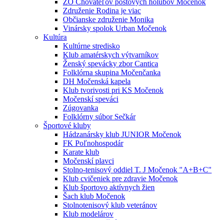
ZO Chovateľov poštových holubov Močenok
Združenie Rodina je viac
Občianske združenie Monika
Vinársky spolok Urban Močenok
Kultúra
Kultúrne stredisko
Klub amatérskych výtvarníkov
Ženský spevácky zbor Cantica
Folklórna skupina Močenčanka
DH Močenská kapela
Klub tvorivosti pri KS Močenok
Močenskí speváci
Zúgovanka
Folklórny súbor Sečkár
Športové kluby
Hádzanársky klub JUNIOR Močenok
FK Poľnohospodár
Karate klub
Močenskí plavci
Stolno-tenisový oddiel T. J Močenok "A+B+C"
Klub cvičeniek pre zdravie Močenok
Klub športovo aktívnych žien
Šach klub Močenok
Stolnotenisový klub veteránov
Klub modelárov