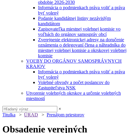
obdobie 2026-2030
Informácia o podmienkach práva voliť a práva
byť volený
Podanie kandidátnej listiny nezávislým
kandidátom
Zapisovateľka miestnej volebnej komisie vo
voľbách do orgánov samospráv obcí
Zverejnenie elektronickej adresy na doručenie
oznámenia o delegovaní člena a náhradníka do
miestnej volebnej komisie a okrskovej volebnej
komisie
VOĽBY DO ORGÁNOV SAMOSPRÁVNYCH
KRAJOV
Informácia o podmienkach práva voliť a práva
byť volený
Volebné obvody a počet poslancov do
Zastupiteľstva NSK
Utvorenie volebných okrskov a určenie volebných
miestností
×
Titulka
>
ÚRAD
>
Prenájom priestorov
Obsadenie verejných