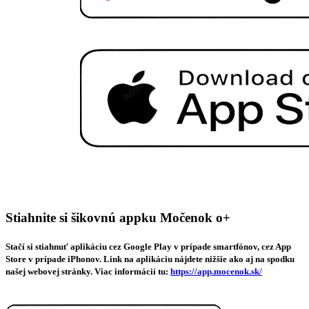
Stiahnite si šikovnú appku Močenok o+
Stačí si stiahnuť aplikáciu cez Google Play v prípade smartfónov, cez App
Store v prípade iPhonov. Link na aplikáciu nájdete nižšie ako aj na spodku
našej webovej stránky. Viac informácií tu:
https://app.mocenok.sk/