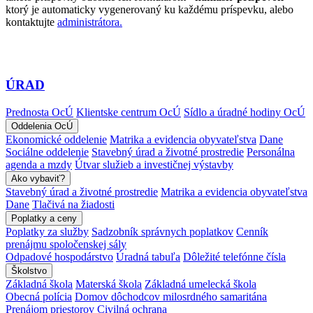
ktorý je automaticky vygenerovaný ku každému príspevku, alebo
kontaktujte
administrátora.
ÚRAD
Prednosta OcÚ
Klientske centrum OcÚ
Sídlo a úradné hodiny OcÚ
Oddelenia OcÚ
Ekonomické oddelenie
Matrika a evidencia obyvateľstva
Dane
Sociálne oddelenie
Stavebný úrad a životné prostredie
Personálna
agenda a mzdy
Útvar služieb a investičnej výstavby
Ako vybaviť?
Stavebný úrad a životné prostredie
Matrika a evidencia obyvateľstva
Dane
Tlačivá na žiadosti
Poplatky a ceny
Poplatky za služby
Sadzobník správnych poplatkov
Cenník
prenájmu spoločenskej sály
Odpadové hospodárstvo
Úradná tabuľa
Dôležité telefónne čísla
Školstvo
Základná škola
Materská škola
Základná umelecká škola
Obecná polícia
Domov dôchodcov milosrdného samaritána
Prenájom priestorov
Civilná ochrana