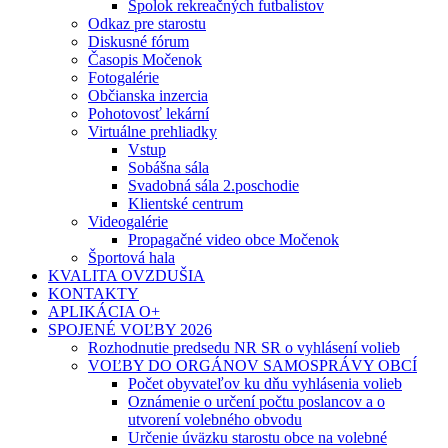
Spolok rekreačných futbalistov
Odkaz pre starostu
Diskusné fórum
Časopis Močenok
Fotogalérie
Občianska inzercia
Pohotovosť lekární
Virtuálne prehliadky
Vstup
Sobášna sála
Svadobná sála 2.poschodie
Klientské centrum
Videogalérie
Propagačné video obce Močenok
Športová hala
KVALITA OVZDUŠIA
KONTAKTY
APLIKÁCIA O+
SPOJENÉ VOĽBY 2026
Rozhodnutie predsedu NR SR o vyhlásení volieb
VOĽBY DO ORGÁNOV SAMOSPRÁVY OBCÍ
Počet obyvateľov ku dňu vyhlásenia volieb
Oznámenie o určení počtu poslancov a o
utvorení volebného obvodu
Určenie úväzku starostu obce na volebné