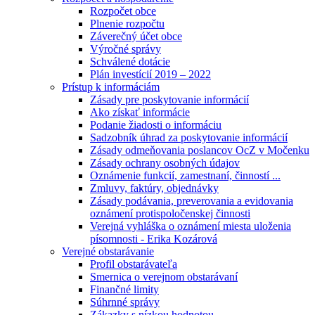
Rozpočet obce
Plnenie rozpočtu
Záverečný účet obce
Výročné správy
Schválené dotácie
Plán investícií 2019 – 2022
Prístup k informáciám
Zásady pre poskytovanie informácií
Ako získať informácie
Podanie žiadosti o informáciu
Sadzobník úhrad za poskytovanie informácií
Zásady odmeňovania poslancov OcZ v Močenku
Zásady ochrany osobných údajov
Oznámenie funkcií, zamestnaní, činností ...
Zmluvy, faktúry, objednávky
Zásady podávania, preverovania a evidovania
oznámení protispoločenskej činnosti
Verejná vyhláška o oznámení miesta uloženia
písomnosti - Erika Kozárová
Verejné obstarávanie
Profil obstarávateľa
Smernica o verejnom obstarávaní
Finančné limity
Súhrnné správy
Zákazky s nízkou hodnotou