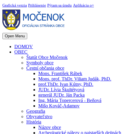
Grafická verzia
Prihlásenie
Pýtam sa úradu
Aplikácia o+
Open Menu
DOMOV
OBEC
Štatút Obce Močenok
Symboly obce
Čestní občania obce
Mons. František Rábek
Mons. prof. ThDr. Viliam Judák, PhD.
prof.ThDr. Ivan Kútny, PhD.
JUDr. Lívia Škultétyová
generál JUDr. Ján Packa
Ing. Mária Topercerová - Beňová
Mišo Kováč-Adamov
Geografia
Obyvateľstvo
História
Názov obce
Archeologické nálezy o najstarších dejinách