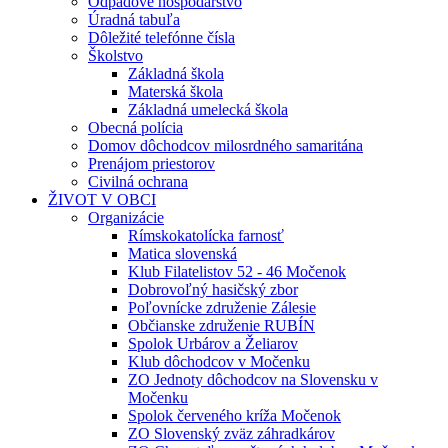
Odpadové hospodárstvo
Úradná tabuľa
Dôležité telefónne čísla
Školstvo
Základná škola
Materská škola
Základná umelecká škola
Obecná polícia
Domov dôchodcov milosrdného samaritána
Prenájom priestorov
Civilná ochrana
ŽIVOT V OBCI
Organizácie
Rímskokatolícka farnosť
Matica slovenská
Klub Filatelistov 52 - 46 Močenok
Dobrovoľný hasičský zbor
Poľovnícke združenie Zálesie
Občianske združenie RUBÍN
Spolok Urbárov a Želiarov
Klub dôchodcov v Močenku
ZO Jednoty dôchodcov na Slovensku v
Močenku
Spolok červeného kríža Močenok
ZO Slovenský zväz záhradkárov