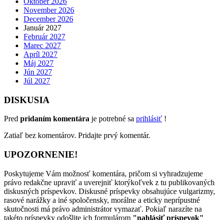
Október 2026
November 2026
December 2026
Január 2027
Február 2027
Marec 2027
Apríl 2027
Máj 2027
Jún 2027
Júl 2027
DISKUSIA
Pred
pridaním komentára
je potrebné sa
prihlásiť
!
Zatiaľ bez komentárov. Pridajte prvý komentár.
UPOZORNENIE!
Poskytujeme Vám možnosť komentára, pričom si vyhradzujeme
právo redakčne upraviť a uverejniť ktorýkoľvek z tu publikovaných
diskusných príspevkov. Diskusné príspevky obsahujúce vulgarizmy,
rasové narážky a iné spoločensky, morálne a eticky neprípustné
skutočnosti má právo administrátor vymazať. Pokiaľ narazíte na
takéto príspevky odošlite ich formulárom
"nahlásiť príspevok"