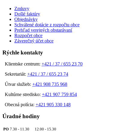
Zmluvy
Došlé faktúry
Objednávky
Schválené dotácie z rozpočtu obce
Prehľad verejných obstarávaní
Rozpočet obce
Záverečný účet obce
Rýchle kontakty
Klientske centrum:
+421 / 37 / 655 23 70
Sekretariát:
+421 / 37 / 655 23 74
Útvar služieb:
+421 908 735 968
Kultúrne stredisko:
+421 907 759 854
Obecná polícia:
+421 905 330 148
Úradné hodiny
PO
7.30 - 11.30 12.00 - 15.30