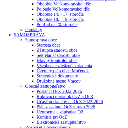
Obdobie Veľkomoravskej ríše
Po páde Veľkomoravskej ríše
Obdobie 14. - 17. storočia
Obdobie 18. - 19. storočia
Pohľad na 20. storočie
Pamiatky
SAMOSPRÁVA
Samospráva obce
Starosta obce
Zástupca starostu obce
Sekretariát starostu obce
Hlavný kontrolór obce
Všeobecne záväzné nariadenia
Územný plán obce Močenok
Strategické dokumenty
Družobné mesto Vracov
Obecné zastupiteľstvo
Poslanci OcZ 2022-2026
Rokovací poriadok OcZ a OcR
Účasť poslancov na OcZ 2022-2026
Plán zasadnutí OcZ v roku 2026
Uznesenia a zápisnice OZ
Komisie pri OcZ
Elektronické zastupiteľstvo
Rozpočet a hospodárenie