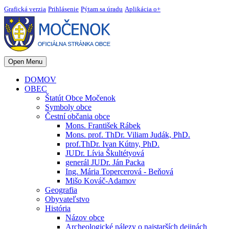
Grafická verzia
Prihlásenie
Pýtam sa úradu
Aplikácia o+
Open Menu
DOMOV
OBEC
Štatút Obce Močenok
Symboly obce
Čestní občania obce
Mons. František Rábek
Mons. prof. ThDr. Viliam Judák, PhD.
prof.ThDr. Ivan Kútny, PhD.
JUDr. Lívia Škultétyová
generál JUDr. Ján Packa
Ing. Mária Topercerová - Beňová
Mišo Kováč-Adamov
Geografia
Obyvateľstvo
História
Názov obce
Archeologické nálezy o najstarších dejinách