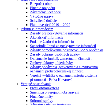
Rozpočet obce
Plnenie rozpočtu
Záverečný účet obce
Výročné správy
Schválené dotácie
Plán investícií 2019 – 2022
Prístup k informáciám
Zásady pre poskytovanie informácií
Ako získať informácie
Podanie žiadosti o informáciu
Sadzobník úhrad za poskytovanie informácií
Zásady odmeňovania poslancov OcZ v Močenku
Zásady ochrany osobných údajov
Oznámenie funkcií, zamestnaní, činností ...
Zmluvy, faktúry, objednávky
Zásady podávania, preverovania a evidovania
oznámení protispoločenskej činnosti
Verejná vyhláška o oznámení miesta uloženia
písomnosti - Erika Kozárová
Verejné obstarávanie
Profil obstarávateľa
Smernica o verejnom obstarávaní
Finančné limity
Súhrnné správy
Zákazky s nízkou hodnotou