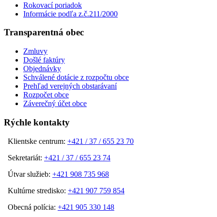
Rokovací poriadok
Informácie podľa z.č.211/2000
Transparentná obec
Zmluvy
Došlé faktúry
Objednávky
Schválené dotácie z rozpočtu obce
Prehľad verejných obstarávaní
Rozpočet obce
Záverečný účet obce
Rýchle kontakty
Klientske centrum:
+421 / 37 / 655 23 70
Sekretariát:
+421 / 37 / 655 23 74
Útvar služieb:
+421 908 735 968
Kultúrne stredisko:
+421 907 759 854
Obecná polícia:
+421 905 330 148