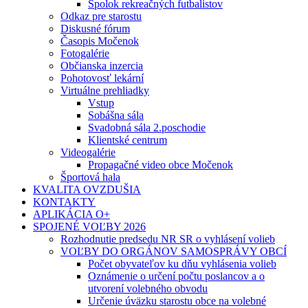
Spolok rekreačných futbalistov
Odkaz pre starostu
Diskusné fórum
Časopis Močenok
Fotogalérie
Občianska inzercia
Pohotovosť lekární
Virtuálne prehliadky
Vstup
Sobášna sála
Svadobná sála 2.poschodie
Klientské centrum
Videogalérie
Propagačné video obce Močenok
Športová hala
KVALITA OVZDUŠIA
KONTAKTY
APLIKÁCIA O+
SPOJENÉ VOĽBY 2026
Rozhodnutie predsedu NR SR o vyhlásení volieb
VOĽBY DO ORGÁNOV SAMOSPRÁVY OBCÍ
Počet obyvateľov ku dňu vyhlásenia volieb
Oznámenie o určení počtu poslancov a o
utvorení volebného obvodu
Určenie úväzku starostu obce na volebné