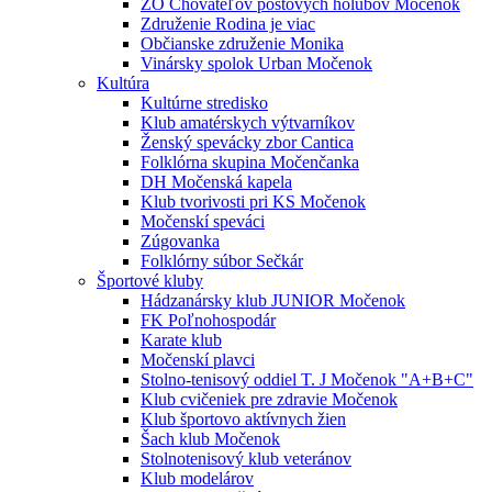
ZO Chovateľov poštových holubov Močenok
Združenie Rodina je viac
Občianske združenie Monika
Vinársky spolok Urban Močenok
Kultúra
Kultúrne stredisko
Klub amatérskych výtvarníkov
Ženský spevácky zbor Cantica
Folklórna skupina Močenčanka
DH Močenská kapela
Klub tvorivosti pri KS Močenok
Močenskí speváci
Zúgovanka
Folklórny súbor Sečkár
Športové kluby
Hádzanársky klub JUNIOR Močenok
FK Poľnohospodár
Karate klub
Močenskí plavci
Stolno-tenisový oddiel T. J Močenok "A+B+C"
Klub cvičeniek pre zdravie Močenok
Klub športovo aktívnych žien
Šach klub Močenok
Stolnotenisový klub veteránov
Klub modelárov