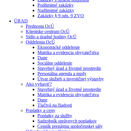
Podlimitné zakázky
Nadlimitné zakázky
Zakázky § 9 ods. 9 ZVO
ÚRAD
Prednosta OcÚ
Klientske centrum OcÚ
Sídlo a úradné hodiny OcÚ
Oddelenia OcÚ
Ekonomické oddelenie
Matrika a evidencia obyvateľstva
Dane
Sociálne oddelenie
Stavebný úrad a životné prostredie
Personálna agenda a mzdy
Útvar služieb a investičnej výstavby
Ako vybaviť?
Stavebný úrad a životné prostredie
Matrika a evidencia obyvateľstva
Dane
Tlačivá na žiadosti
Poplatky a ceny
Poplatky za služby
Sadzobník správnych poplatkov
Cenník prenájmu spoločenskej sály