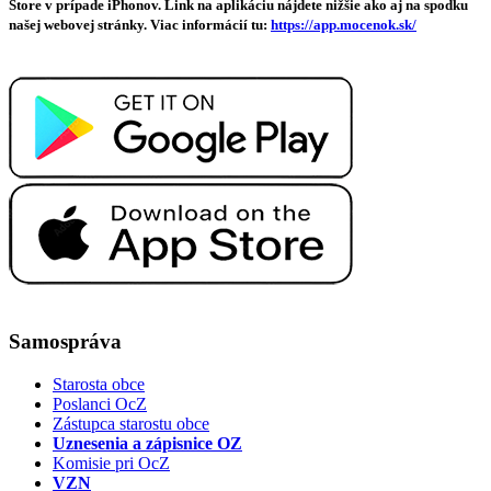
Store v prípade iPhonov. Link na aplikáciu nájdete nižšie ako aj na spodku
našej webovej stránky. Viac informácií tu:
https://app.mocenok.sk/
Samospráva
Starosta obce
Poslanci OcZ
Zástupca starostu obce
Uznesenia a zápisnice OZ
Komisie pri OcZ
VZN