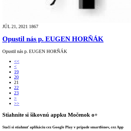
JÚL 21, 2021
1867
Opustil nás p. EUGEN HORŇÁK
Opustil nás p. EUGEN HORŇÁK
<<
<
19
20
21
22
23
>
>>
Stiahnite si šikovnú appku Močenok o+
Stačí si stiahnuť aplikáciu cez Google Play v prípade smartfónov, cez App