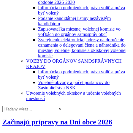
obdobie 2026-2030
Informácia o podmienkach práva voliť a práva
byť volený
Podanie kandidátnej listiny nezávislým
kandidátom
Zapisovateľka miestnej volebnej komisie vo
voľbách do orgánov samospráv obcí
Zverejnenie elektronickej adresy na doručenie
oznámenia o delegovaní člena a náhradníka do
miestnej volebnej komisie a okrskovej volebnej
komisie
VOĽBY DO ORGÁNOV SAMOSPRÁVNYCH
KRAJOV
Informácia o podmienkach práva voliť a práva
byť volený
Volebné obvody a počet poslancov do
Zastupiteľstva NSK
Utvorenie volebných okrskov a určenie volebných
miestností
×
Začínajú prípravy na Dni obce 2026