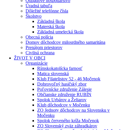
Odpadové hospodárstvo
Úradná tabuľa
Dôležité telefónne čísla
Školstvo
Základná škola
Materská škola
Základná umelecká škola
Obecná polícia
Domov dôchodcov milosrdného samaritána
Prenájom priestorov
Civilná ochrana
ŽIVOT V OBCI
Organizácie
Rímskokatolícka farnosť
Matica slovenská
Klub Filatelistov 52 - 46 Močenok
Dobrovoľný hasičský zbor
Poľovnícke združenie Zálesie
Občianske združenie RUBÍN
Spolok Urbárov a Želiarov
Klub dôchodcov v Močenku
ZO Jednoty dôchodcov na Slovensku v
Močenku
Spolok červeného kríža Močenok
ZO Slovenský zväz záhradkárov