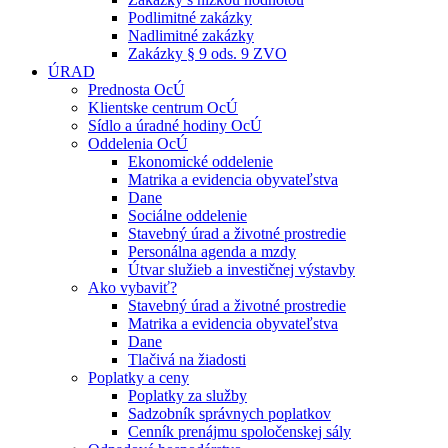
Podlimitné zakázky
Nadlimitné zakázky
Zakázky § 9 ods. 9 ZVO
ÚRAD
Prednosta OcÚ
Klientske centrum OcÚ
Sídlo a úradné hodiny OcÚ
Oddelenia OcÚ
Ekonomické oddelenie
Matrika a evidencia obyvateľstva
Dane
Sociálne oddelenie
Stavebný úrad a životné prostredie
Personálna agenda a mzdy
Útvar služieb a investičnej výstavby
Ako vybaviť?
Stavebný úrad a životné prostredie
Matrika a evidencia obyvateľstva
Dane
Tlačivá na žiadosti
Poplatky a ceny
Poplatky za služby
Sadzobník správnych poplatkov
Cenník prenájmu spoločenskej sály