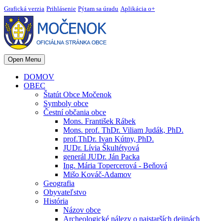
Grafická verzia
Prihlásenie
Pýtam sa úradu
Aplikácia o+
Open Menu
DOMOV
OBEC
Štatút Obce Močenok
Symboly obce
Čestní občania obce
Mons. František Rábek
Mons. prof. ThDr. Viliam Judák, PhD.
prof.ThDr. Ivan Kútny, PhD.
JUDr. Lívia Škultétyová
generál JUDr. Ján Packa
Ing. Mária Topercerová - Beňová
Mišo Kováč-Adamov
Geografia
Obyvateľstvo
História
Názov obce
Archeologické nálezy o najstarších dejinách