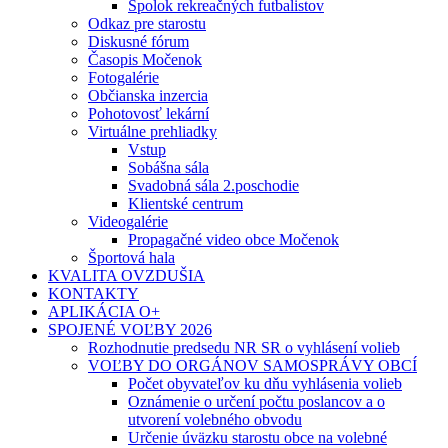
Spolok rekreačných futbalistov
Odkaz pre starostu
Diskusné fórum
Časopis Močenok
Fotogalérie
Občianska inzercia
Pohotovosť lekární
Virtuálne prehliadky
Vstup
Sobášna sála
Svadobná sála 2.poschodie
Klientské centrum
Videogalérie
Propagačné video obce Močenok
Športová hala
KVALITA OVZDUŠIA
KONTAKTY
APLIKÁCIA O+
SPOJENÉ VOĽBY 2026
Rozhodnutie predsedu NR SR o vyhlásení volieb
VOĽBY DO ORGÁNOV SAMOSPRÁVY OBCÍ
Počet obyvateľov ku dňu vyhlásenia volieb
Oznámenie o určení počtu poslancov a o
utvorení volebného obvodu
Určenie úväzku starostu obce na volebné