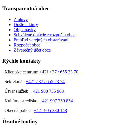
Transparentná obec
Zmluvy
Došlé faktúry
Objednávky
Schválené dotácie z rozpočtu obce
Prehľad verejných obstarávaní
Rozpočet obce
Záverečný účet obce
Rýchle kontakty
Klientske centrum:
+421 / 37 / 655 23 70
Sekretariát:
+421 / 37 / 655 23 74
Útvar služieb:
+421 908 735 968
Kultúrne stredisko:
+421 907 759 854
Obecná polícia:
+421 905 330 148
Úradné hodiny