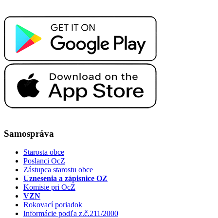
Samospráva
Starosta obce
Poslanci OcZ
Zástupca starostu obce
Uznesenia a zápisnice OZ
Komisie pri OcZ
VZN
Rokovací poriadok
Informácie podľa z.č.211/2000