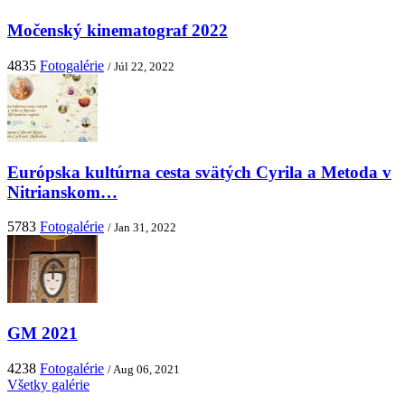
Močenský kinematograf 2022
4835
Fotogalérie
/ Júl 22, 2022
Európska kultúrna cesta svätých Cyrila a Metoda v
Nitrianskom…
5783
Fotogalérie
/ Jan 31, 2022
GM 2021
4238
Fotogalérie
/ Aug 06, 2021
Všetky galérie