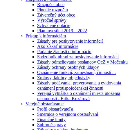
Rozpočet obce
Plnenie rozpočtu
Záverečný účet obce
Výročné správy
Schválené dotácie
Plán investícií 2019 – 2022
Prístup k informáciám
Zásady pre poskytovanie informácií
Ako získať informácie
Podanie žiadosti o informáciu
Sadzobník úhrad za poskytovanie informácií
Zásady odmeňovania poslancov OcZ v Močenku
Zásady ochrany osobných údajov
Oznámenie funkcií, zamestnaní, činností ...
Zmluvy, faktúry, objednávky
Zásady podávania, preverovania a evidovania
oznámení protispoločenskej činnosti
Verejná vyhláška o oznámení miesta uloženia
písomnosti - Erika Kozárová
Verejné obstarávanie
Profil obstarávateľa
Smernica o verejnom obstarávaní
Finančné limity
Súhrnné správy
Zákazky s nízkou hodnotou