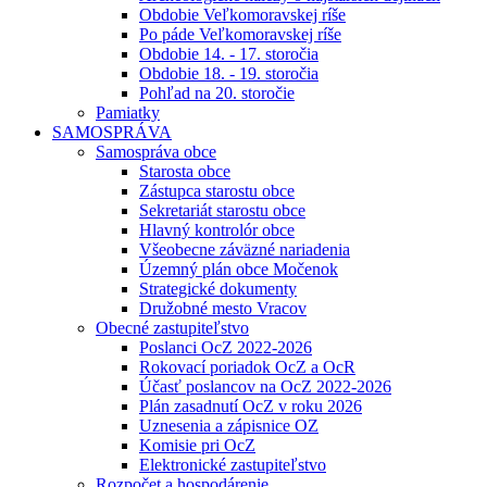
Obdobie Veľkomoravskej ríše
Po páde Veľkomoravskej ríše
Obdobie 14. - 17. storočia
Obdobie 18. - 19. storočia
Pohľad na 20. storočie
Pamiatky
SAMOSPRÁVA
Samospráva obce
Starosta obce
Zástupca starostu obce
Sekretariát starostu obce
Hlavný kontrolór obce
Všeobecne záväzné nariadenia
Územný plán obce Močenok
Strategické dokumenty
Družobné mesto Vracov
Obecné zastupiteľstvo
Poslanci OcZ 2022-2026
Rokovací poriadok OcZ a OcR
Účasť poslancov na OcZ 2022-2026
Plán zasadnutí OcZ v roku 2026
Uznesenia a zápisnice OZ
Komisie pri OcZ
Elektronické zastupiteľstvo
Rozpočet a hospodárenie