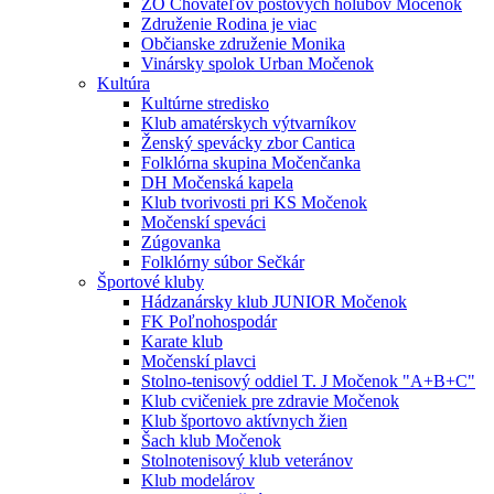
ZO Chovateľov poštových holubov Močenok
Združenie Rodina je viac
Občianske združenie Monika
Vinársky spolok Urban Močenok
Kultúra
Kultúrne stredisko
Klub amatérskych výtvarníkov
Ženský spevácky zbor Cantica
Folklórna skupina Močenčanka
DH Močenská kapela
Klub tvorivosti pri KS Močenok
Močenskí speváci
Zúgovanka
Folklórny súbor Sečkár
Športové kluby
Hádzanársky klub JUNIOR Močenok
FK Poľnohospodár
Karate klub
Močenskí plavci
Stolno-tenisový oddiel T. J Močenok "A+B+C"
Klub cvičeniek pre zdravie Močenok
Klub športovo aktívnych žien
Šach klub Močenok
Stolnotenisový klub veteránov
Klub modelárov