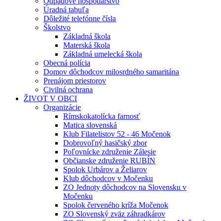
Odpadové hospodárstvo
Úradná tabuľa
Dôležité telefónne čísla
Školstvo
Základná škola
Materská škola
Základná umelecká škola
Obecná polícia
Domov dôchodcov milosrdného samaritána
Prenájom priestorov
Civilná ochrana
ŽIVOT V OBCI
Organizácie
Rímskokatolícka farnosť
Matica slovenská
Klub Filatelistov 52 - 46 Močenok
Dobrovoľný hasičský zbor
Poľovnícke združenie Zálesie
Občianske združenie RUBÍN
Spolok Urbárov a Želiarov
Klub dôchodcov v Močenku
ZO Jednoty dôchodcov na Slovensku v
Močenku
Spolok červeného kríža Močenok
ZO Slovenský zväz záhradkárov