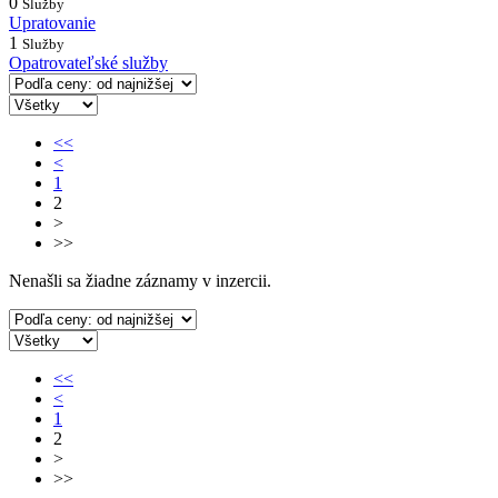
0
Služby
Upratovanie
1
Služby
Opatrovateľské služby
<<
<
1
2
>
>>
Nenašli sa žiadne záznamy v inzercii.
<<
<
1
2
>
>>