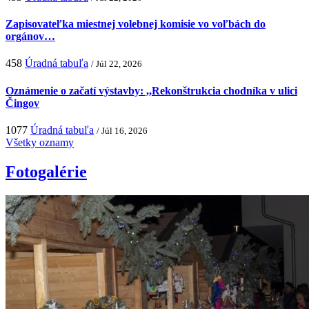
Zapisovateľka miestnej volebnej komisie vo voľbách do
orgánov…
458
Úradná tabuľa
/ Júl 22, 2026
Oznámenie o začatí výstavby: ,,Rekonštrukcia chodníka v ulici
Čingov
1077
Úradná tabuľa
/ Júl 16, 2026
Všetky oznamy
Fotogalérie