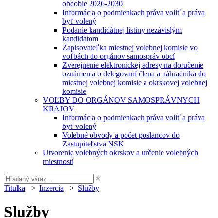
obdobie 2026-2030
Informácia o podmienkach práva voliť a práva
byť volený
Podanie kandidátnej listiny nezávislým
kandidátom
Zapisovateľka miestnej volebnej komisie vo
voľbách do orgánov samospráv obcí
Zverejnenie elektronickej adresy na doručenie
oznámenia o delegovaní člena a náhradníka do
miestnej volebnej komisie a okrskovej volebnej
komisie
VOĽBY DO ORGÁNOV SAMOSPRÁVNYCH
KRAJOV
Informácia o podmienkach práva voliť a práva
byť volený
Volebné obvody a počet poslancov do
Zastupiteľstva NSK
Utvorenie volebných okrskov a určenie volebných
miestností
×
Titulka
>
Inzercia
>
Služby
Služby