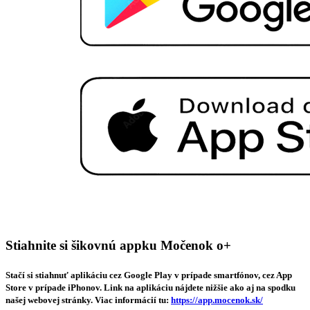
Stiahnite si šikovnú appku Močenok o+
Stačí si stiahnuť aplikáciu cez Google Play v prípade smartfónov, cez App
Store v prípade iPhonov. Link na aplikáciu nájdete nižšie ako aj na spodku
našej webovej stránky. Viac informácií tu:
https://app.mocenok.sk/