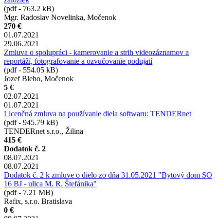
(pdf - 763.2 kB)
Mgr. Radoslav Novelinka, Močenok
270 €
01.07.2021
29.06.2021
Zmluva o spolupráci - kamerovanie a strih videozáznamov a
reportáží, fotografovanie a ozvučovanie podujatí
(pdf - 554.05 kB)
Jozef Bleho, Močenok
5 €
02.07.2021
01.07.2021
Licenčná zmluva na používanie diela softwaru: TENDERnet
(pdf - 945.79 kB)
TENDERnet s.r.o., Žilina
415 €
Dodatok č. 2
08.07.2021
08.07.2021
Dodatok č. 2 k zmluve o dielo zo dňa 31.05.2021 "Bytový dom SO
16 BJ - ulica M. R. Štefánika"
(pdf - 7.21 MB)
Rafix, s.r.o. Bratislava
0 €