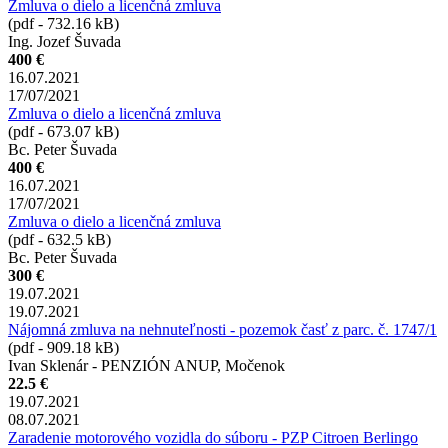
Zmluva o dielo a licenčná zmluva
(pdf - 732.16 kB)
Ing. Jozef Šuvada
400 €
16.07.2021
17/07/2021
Zmluva o dielo a licenčná zmluva
(pdf - 673.07 kB)
Bc. Peter Šuvada
400 €
16.07.2021
17/07/2021
Zmluva o dielo a licenčná zmluva
(pdf - 632.5 kB)
Bc. Peter Šuvada
300 €
19.07.2021
19.07.2021
Nájomná zmluva na nehnuteľnosti - pozemok časť z parc. č. 1747/1
(pdf - 909.18 kB)
Ivan Sklenár - PENZIÓN ANUP, Močenok
22.5 €
19.07.2021
08.07.2021
Zaradenie motorového vozidla do súboru - PZP Citroen Berlingo