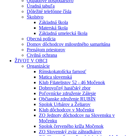
Odpadové hospodárstvo
Úradná tabuľa
Dôležité telefónne čísla
Školstvo
Základná škola
Materská škola
Základná umelecká škola
Obecná polícia
Domov dôchodcov milosrdného samaritána
Prenájom priestorov
Civilná ochrana
ŽIVOT V OBCI
Organizácie
Rímskokatolícka farnosť
Matica slovenská
Klub Filatelistov 52 - 46 Močenok
Dobrovoľný hasičský zbor
Poľovnícke združenie Zálesie
Občianske združenie RUBÍN
Spolok Urbárov a Želiarov
Klub dôchodcov v Močenku
ZO Jednoty dôchodcov na Slovensku v
Močenku
Spolok červeného kríža Močenok
ZO Slovenský zväz záhradkárov