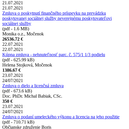
21.07.2021
21.07.2021
Zmluva o poskytnutí finančného príspevku na prevádzku
poskytovanej sociálnej služby neverejnému poskytovateľovi
sociálnej služby
(pdf - 1.6 MB)
Monika o.z., Močenok
26536.72 €
22.07.2021
22.07.2021
Kúpna zmluva - nehnuteľnosť parc. č. 575/1 1/3 podielu
(pdf - 625.99 kB)
Helena Stojková, Močenok
1386.67 €
23.07.2021
24/07/2021
Zmluva o dielo a licenčná zmluva
(pdf - 673.6 kB)
Doc. PhDr. Michal Babiak, CSc.
350 €
23.07.2021
24/07/2021
Zmluva o podaní umeleckého výkonu a licencia na jeho použitie
(pdf - 710.71 kB)
Občianske združenie Boris