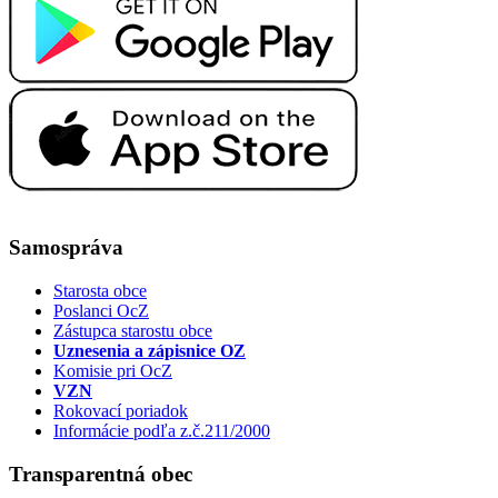
Samospráva
Starosta obce
Poslanci OcZ
Zástupca starostu obce
Uznesenia a zápisnice OZ
Komisie pri OcZ
VZN
Rokovací poriadok
Informácie podľa z.č.211/2000
Transparentná obec