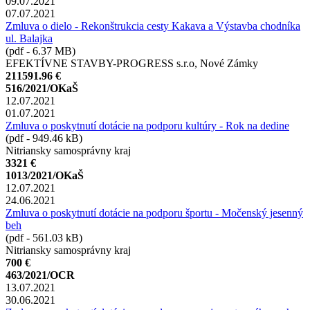
09.07.2021
07.07.2021
Zmluva o dielo - Rekonštrukcia cesty Kakava a Výstavba chodníka
ul. Balajka
(pdf - 6.37 MB)
EFEKTÍVNE STAVBY-PROGRESS s.r.o, Nové Zámky
211591.96 €
516/2021/OKaŠ
12.07.2021
01.07.2021
Zmluva o poskytnutí dotácie na podporu kultúry - Rok na dedine
(pdf - 949.46 kB)
Nitriansky samosprávny kraj
3321 €
1013/2021/OKaŠ
12.07.2021
24.06.2021
Zmluva o poskytnutí dotácie na podporu športu - Močenský jesenný
beh
(pdf - 561.03 kB)
Nitriansky samosprávny kraj
700 €
463/2021/OCR
13.07.2021
30.06.2021