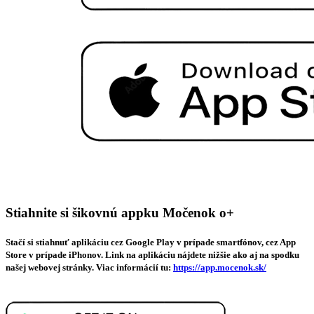
Stiahnite si šikovnú appku Močenok o+
Stačí si stiahnuť aplikáciu cez Google Play v prípade smartfónov, cez App
Store v prípade iPhonov. Link na aplikáciu nájdete nižšie ako aj na spodku
našej webovej stránky. Viac informácií tu:
https://app.mocenok.sk/