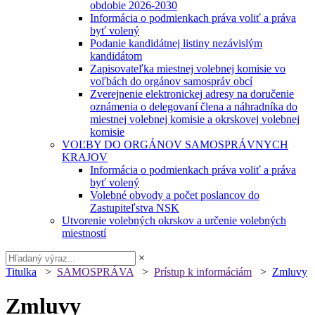
obdobie 2026-2030
Informácia o podmienkach práva voliť a práva
byť volený
Podanie kandidátnej listiny nezávislým
kandidátom
Zapisovateľka miestnej volebnej komisie vo
voľbách do orgánov samospráv obcí
Zverejnenie elektronickej adresy na doručenie
oznámenia o delegovaní člena a náhradníka do
miestnej volebnej komisie a okrskovej volebnej
komisie
VOĽBY DO ORGÁNOV SAMOSPRÁVNYCH
KRAJOV
Informácia o podmienkach práva voliť a práva
byť volený
Volebné obvody a počet poslancov do
Zastupiteľstva NSK
Utvorenie volebných okrskov a určenie volebných
miestností
×
Titulka
>
SAMOSPRÁVA
>
Prístup k informáciám
>
Zmluvy
Zmluvy