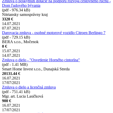
Zmluva o poskytnutí dotácie na podporu rozvoja cestovného ruchu -
Dom ľudového bývania
(pdf - 976.34 kB)
Nitriansky samosprávny kraj
3320 €
14.07.2021
07.07.2021
Darovacia zmluva - osobné motorové vozidlo Citroen Berlingo 7
(pdf - 729.15 kB)
BERA s.r.o., Močenok
0 €
15.07.2021
14.07.2021
Zmluva o dielo - "Osvetlenie Horného cintorína"
(pdf - 1.41 MB)
Smart Home Invest s.r.o., Dunajská Streda
20131.44 €
16.07.2021
17/07/2021
Zmluva o dielo a licenčná zmluva
(pdf - 751.41 kB)
Mgr. art. Lucia Lasičková
900 €
16.07.2021
17/07/2021