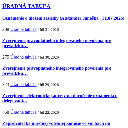
ÚRADNÁ TABUĽA
Oznámenie o uložení zásielky (Alexander Jánoška - 31.07.2026)
288
Úradná tabuľa
/ Júl 31, 2026
Zverejnenie právoplatného integrovaného povolenia pre
prevádzku…
275
Úradná tabuľa
/ Júl 30, 2026
Zverejnenie právoplatného integrovaného povolenia pre
prevádzku…
323
Úradná tabuľa
/ Júl 29, 2026
Zverejnenie elektronickej adresy na doručenie oznámenia o
delegovaní…
458
Úradná tabuľa
/ Júl 22, 2026
Zapisovateľka miestnej volebnej komisie vo voľbách do