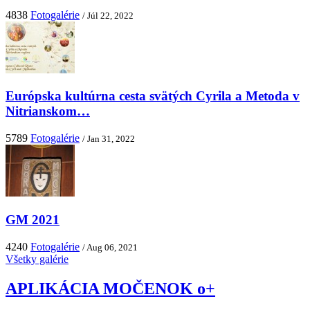
4838
Fotogalérie
/ Júl 22, 2022
Európska kultúrna cesta svätých Cyrila a Metoda v
Nitrianskom…
5789
Fotogalérie
/ Jan 31, 2022
GM 2021
4240
Fotogalérie
/ Aug 06, 2021
Všetky galérie
APLIKÁCIA MOČENOK o+