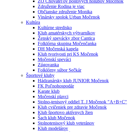
ZO Chovateľov poštových holubov Močenok
Združenie Rodina je viac
Občianske združenie Monika
Vinársky spolok Urban Močenok
Kultúra
Kultúrne stredisko
Klub amatérskych výtvarníkov
Ženský spevácky zbor Cantica
Folklórna skupina Močenčanka
DH Močenská kapela
Klub tvorivosti pri KS Močenok
Močenskí speváci
Zúgovanka
Folklórny súbor Sečkár
Športové kluby
Hádzanársky klub JUNIOR Močenok
FK Poľnohospodár
Karate klub
Močenskí plavci
Stolno-tenisový oddiel T. J Močenok "A+B+C"
Klub cvičeniek pre zdravie Močenok
Klub športovo aktívnych žien
Šach klub Močenok
Stolnotenisový klub veteránov
Klub modelárov