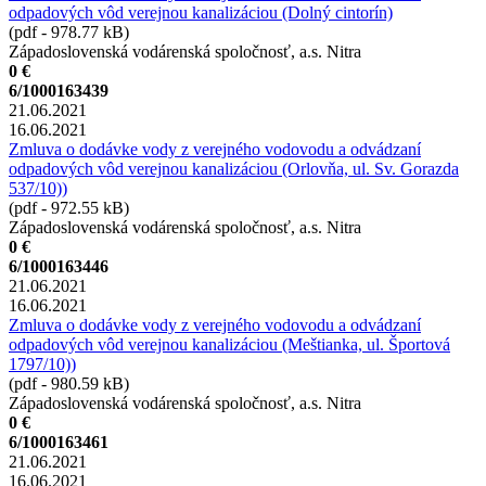
odpadových vôd verejnou kanalizáciou (Dolný cintorín)
(pdf - 978.77 kB)
Západoslovenská vodárenská spoločnosť, a.s. Nitra
0 €
6/1000163439
21.06.2021
16.06.2021
Zmluva o dodávke vody z verejného vodovodu a odvádzaní
odpadových vôd verejnou kanalizáciou (Orlovňa, ul. Sv. Gorazda
537/10))
(pdf - 972.55 kB)
Západoslovenská vodárenská spoločnosť, a.s. Nitra
0 €
6/1000163446
21.06.2021
16.06.2021
Zmluva o dodávke vody z verejného vodovodu a odvádzaní
odpadových vôd verejnou kanalizáciou (Meštianka, ul. Športová
1797/10))
(pdf - 980.59 kB)
Západoslovenská vodárenská spoločnosť, a.s. Nitra
0 €
6/1000163461
21.06.2021
16.06.2021