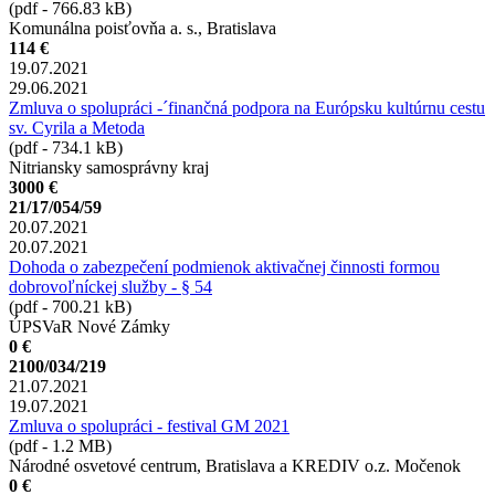
(pdf - 766.83 kB)
Komunálna poisťovňa a. s., Bratislava
114 €
19.07.2021
29.06.2021
Zmluva o spolupráci -´finančná podpora na Európsku kultúrnu cestu
sv. Cyrila a Metoda
(pdf - 734.1 kB)
Nitriansky samosprávny kraj
3000 €
21/17/054/59
20.07.2021
20.07.2021
Dohoda o zabezpečení podmienok aktivačnej činnosti formou
dobrovoľníckej služby - § 54
(pdf - 700.21 kB)
ÚPSVaR Nové Zámky
0 €
2100/034/219
21.07.2021
19.07.2021
Zmluva o spolupráci - festival GM 2021
(pdf - 1.2 MB)
Národné osvetové centrum, Bratislava a KREDIV o.z. Močenok
0 €