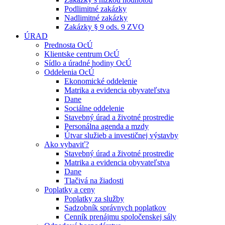
Podlimitné zakázky
Nadlimitné zakázky
Zakázky § 9 ods. 9 ZVO
ÚRAD
Prednosta OcÚ
Klientske centrum OcÚ
Sídlo a úradné hodiny OcÚ
Oddelenia OcÚ
Ekonomické oddelenie
Matrika a evidencia obyvateľstva
Dane
Sociálne oddelenie
Stavebný úrad a životné prostredie
Personálna agenda a mzdy
Útvar služieb a investičnej výstavby
Ako vybaviť?
Stavebný úrad a životné prostredie
Matrika a evidencia obyvateľstva
Dane
Tlačivá na žiadosti
Poplatky a ceny
Poplatky za služby
Sadzobník správnych poplatkov
Cenník prenájmu spoločenskej sály