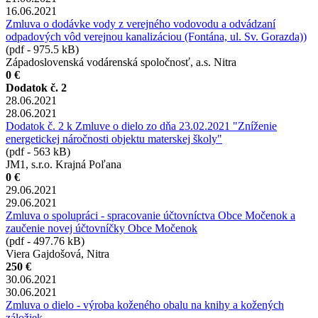
16.06.2021
Zmluva o dodávke vody z verejného vodovodu a odvádzaní
odpadových vôd verejnou kanalizáciou (Fontána, ul. Sv. Gorazda))
(pdf - 975.5 kB)
Západoslovenská vodárenská spoločnosť, a.s. Nitra
0 €
Dodatok č. 2
28.06.2021
28.06.2021
Dodatok č. 2 k Zmluve o dielo zo dňa 23.02.2021 "Zníženie
energetickej náročnosti objektu materskej školy"
(pdf - 563 kB)
JM1, s.r.o. Krajná Poľana
0 €
29.06.2021
29.06.2021
Zmluva o spolupráci - spracovanie účtovníctva Obce Močenok a
zaučenie novej účtovníčky Obce Močenok
(pdf - 497.76 kB)
Viera Gajdošová, Nitra
250 €
30.06.2021
30.06.2021
Zmluva o dielo - výroba koženého obalu na knihy a kožených
záložiek