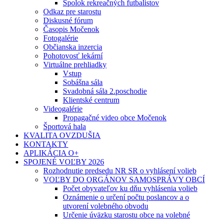
Spolok rekreačných futbalistov
Odkaz pre starostu
Diskusné fórum
Časopis Močenok
Fotogalérie
Občianska inzercia
Pohotovosť lekární
Virtuálne prehliadky
Vstup
Sobášna sála
Svadobná sála 2.poschodie
Klientské centrum
Videogalérie
Propagačné video obce Močenok
Športová hala
KVALITA OVZDUŠIA
KONTAKTY
APLIKÁCIA O+
SPOJENÉ VOĽBY 2026
Rozhodnutie predsedu NR SR o vyhlásení volieb
VOĽBY DO ORGÁNOV SAMOSPRÁVY OBCÍ
Počet obyvateľov ku dňu vyhlásenia volieb
Oznámenie o určení počtu poslancov a o
utvorení volebného obvodu
Určenie úväzku starostu obce na volebné