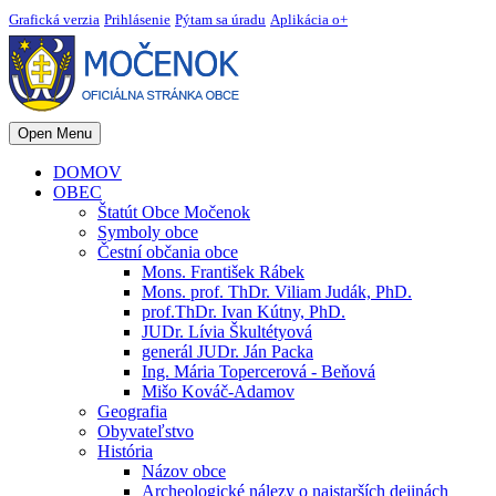
Grafická verzia
Prihlásenie
Pýtam sa úradu
Aplikácia o+
Open Menu
DOMOV
OBEC
Štatút Obce Močenok
Symboly obce
Čestní občania obce
Mons. František Rábek
Mons. prof. ThDr. Viliam Judák, PhD.
prof.ThDr. Ivan Kútny, PhD.
JUDr. Lívia Škultétyová
generál JUDr. Ján Packa
Ing. Mária Topercerová - Beňová
Mišo Kováč-Adamov
Geografia
Obyvateľstvo
História
Názov obce
Archeologické nálezy o najstarších dejinách