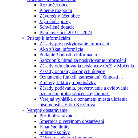
Rozpočet obce
Plnenie rozpočtu
Záverečný účet obce
Výročné správy
Schválené dotácie
Plán investícií 2019 – 2022
Prístup k informáciám
Zásady pre poskytovanie informácií
Ako získať informácie
Podanie žiadosti o informáciu
Sadzobník úhrad za poskytovanie informácií
Zásady odmeňovania poslancov OcZ v Močenku
Zásady ochrany osobných údajov
Oznámenie funkcií, zamestnaní, činností ...
Zmluvy, faktúry, objednávky
Zásady podávania, preverovania a evidovania
oznámení protispoločenskej činnosti
Verejná vyhláška o oznámení miesta uloženia
písomnosti - Erika Kozárová
Verejné obstarávanie
Profil obstarávateľa
Smernica o verejnom obstarávaní
Finančné limity
Súhrnné správy
Zákazky s nízkou hodnotou