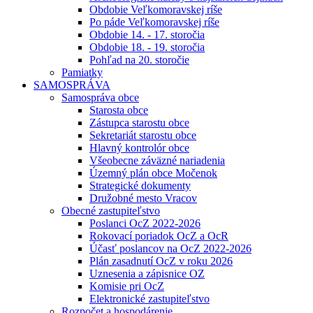
Obdobie Veľkomoravskej ríše
Po páde Veľkomoravskej ríše
Obdobie 14. - 17. storočia
Obdobie 18. - 19. storočia
Pohľad na 20. storočie
Pamiatky
SAMOSPRÁVA
Samospráva obce
Starosta obce
Zástupca starostu obce
Sekretariát starostu obce
Hlavný kontrolór obce
Všeobecne záväzné nariadenia
Územný plán obce Močenok
Strategické dokumenty
Družobné mesto Vracov
Obecné zastupiteľstvo
Poslanci OcZ 2022-2026
Rokovací poriadok OcZ a OcR
Účasť poslancov na OcZ 2022-2026
Plán zasadnutí OcZ v roku 2026
Uznesenia a zápisnice OZ
Komisie pri OcZ
Elektronické zastupiteľstvo
Rozpočet a hospodárenie