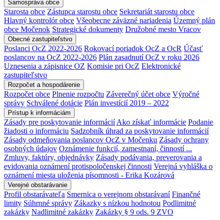
Samospráva obce
Starosta obce
Zástupca starostu obce
Sekretariát starostu obce
Hlavný kontrolór obce
Všeobecne záväzné nariadenia
Územný plán
obce Močenok
Strategické dokumenty
Družobné mesto Vracov
Obecné zastupiteľstvo
Poslanci OcZ 2022-2026
Rokovací poriadok OcZ a OcR
Účasť
poslancov na OcZ 2022-2026
Plán zasadnutí OcZ v roku 2026
Uznesenia a zápisnice OZ
Komisie pri OcZ
Elektronické
zastupiteľstvo
Rozpočet a hospodárenie
Rozpočet obce
Plnenie rozpočtu
Záverečný účet obce
Výročné
správy
Schválené dotácie
Plán investícií 2019 – 2022
Prístup k informáciám
Zásady pre poskytovanie informácií
Ako získať informácie
Podanie
žiadosti o informáciu
Sadzobník úhrad za poskytovanie informácií
Zásady odmeňovania poslancov OcZ v Močenku
Zásady ochrany
osobných údajov
Oznámenie funkcií, zamestnaní, činností ...
Zmluvy, faktúry, objednávky
Zásady podávania, preverovania a
evidovania oznámení protispoločenskej činnosti
Verejná vyhláška o
oznámení miesta uloženia písomnosti - Erika Kozárová
Verejné obstarávanie
Profil obstarávateľa
Smernica o verejnom obstarávaní
Finančné
limity
Súhrnné správy
Zákazky s nízkou hodnotou
Podlimitné
zakázky
Nadlimitné zakázky
Zakázky § 9 ods. 9 ZVO