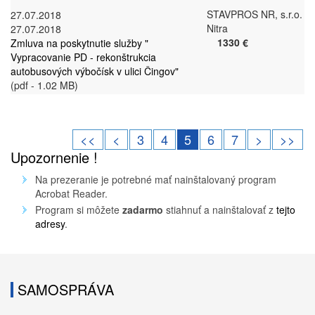
STAVPROS NR, s.r.o.
27.07.2018
Nitra
27.07.2018
1330 €
Zmluva na poskytnutie služby "
Vypracovanie PD - rekonštrukcia
autobusových výbočísk v ulici Čingov"
(pdf - 1.02 MB)
<<
<
3
4
5
6
7
>
>>
Upozornenie !
Na prezeranie je potrebné mať nainštalovaný program
Acrobat Reader.
Program si môžete
zadarmo
stiahnuť a nainštalovať z
tejto
adresy
.
SAMOSPRÁVA