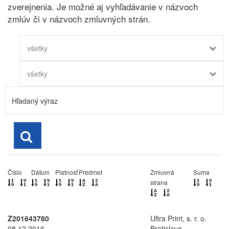
zverejnenia. Je možné aj vyhľadávanie v názvoch
zmlúv či v názvoch zmluvných strán.
všetky
všetky
Číslo
Dátum
Platnosť
Predmet
Zmluvná
Suma
strana
Z201643780
Ultra Print, s. r. o.
08.12.2016
Bratislava