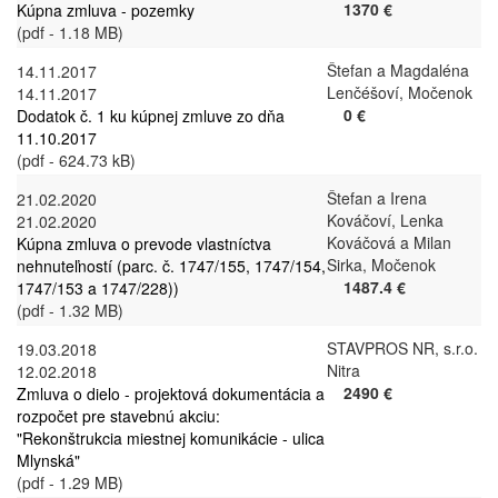
1370 €
Kúpna zmluva - pozemky
(pdf - 1.18 MB)
Štefan a Magdaléna
14.11.2017
Lenčéšoví, Močenok
14.11.2017
0 €
Dodatok č. 1 ku kúpnej zmluve zo dňa
11.10.2017
(pdf - 624.73 kB)
Štefan a Irena
21.02.2020
Kováčoví, Lenka
21.02.2020
Kováčová a Milan
Kúpna zmluva o prevode vlastníctva
Sirka, Močenok
nehnuteľností (parc. č. 1747/155, 1747/154,
1487.4 €
1747/153 a 1747/228))
(pdf - 1.32 MB)
STAVPROS NR, s.r.o.
19.03.2018
Nitra
12.02.2018
2490 €
Zmluva o dielo - projektová dokumentácia a
rozpočet pre stavebnú akciu:
"Rekonštrukcia miestnej komunikácie - ulica
Mlynská"
(pdf - 1.29 MB)