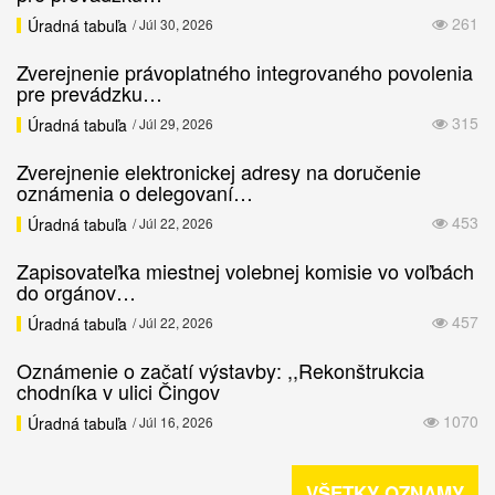
261
Úradná tabuľa
/ Júl 30, 2026
Zverejnenie právoplatného integrovaného povolenia
pre prevádzku…
315
Úradná tabuľa
/ Júl 29, 2026
Zverejnenie elektronickej adresy na doručenie
oznámenia o delegovaní…
453
Úradná tabuľa
/ Júl 22, 2026
Zapisovateľka miestnej volebnej komisie vo voľbách
do orgánov…
457
Úradná tabuľa
/ Júl 22, 2026
Oznámenie o začatí výstavby: ,,Rekonštrukcia
chodníka v ulici Čingov
1070
Úradná tabuľa
/ Júl 16, 2026
VŠETKY OZNAMY