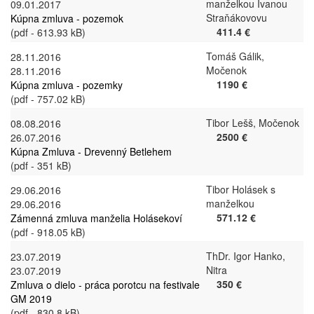
manželkou Ivanou
09.01.2017
Straňákovovu
Kúpna zmluva - pozemok
411.4 €
(pdf - 613.93 kB)
Tomáš Gálik,
28.11.2016
Močenok
28.11.2016
1190 €
Kúpna zmluva - pozemky
(pdf - 757.02 kB)
Tibor Lešš, Močenok
08.08.2016
2500 €
26.07.2016
Kúpna Zmluva - Drevenný Betlehem
(pdf - 351 kB)
Tibor Holásek s
29.06.2016
manželkou
29.06.2016
571.12 €
Zámenná zmluva manželia Holásekoví
(pdf - 918.05 kB)
ThDr. Igor Hanko,
23.07.2019
Nitra
23.07.2019
350 €
Zmluva o dielo - práca porotcu na festivale
GM 2019
(pdf - 830.8 kB)