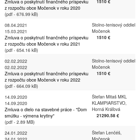
1510 €
Zmluva o poskytnutí finančného príspevku
z rozpočtu obce Močenok v roku 2020
(pdf - 676.99 kB)
Stolno-tenisový oddiel
08.04.2021
Močenok
15.03.2021
1510 €
Zmluva o poskytnutí finančného príspevku
z rozpočtu obce Močenok v roku 2021
(pdf - 654.16 kB)
Stolno-tenisový oddiel
02.02.2022
Močenok
02.02.2022
1510 €
Zmluva o poskytnutí finančného príspevku
z rozpočtu obce Močenok v roku 2022
(pdf - 664.09 kB)
Štefan Mitaš MKL
14.09.2020
KLAMPIARSTVO,
14.09.2020
Horná Kráľová
Zmluva o dielo na stavebné práce - "Dom
21290.58 €
smútku - výmena krytiny"
(pdf - 2.89 MB)
Štefan Lenčéš,
24.01.2022
Močenok
24.01.2022