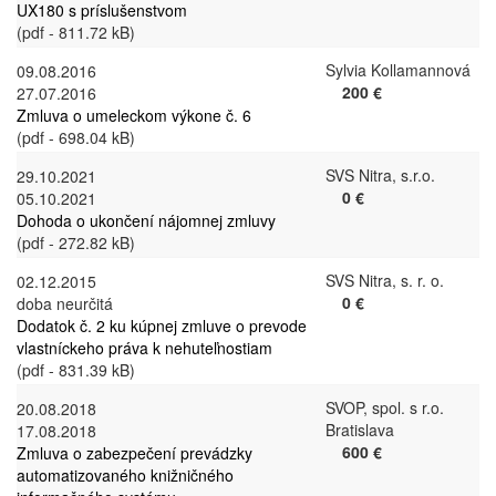
UX180 s príslušenstvom
(pdf - 811.72 kB)
Sylvia Kollamannová
09.08.2016
200 €
27.07.2016
Zmluva o umeleckom výkone č. 6
(pdf - 698.04 kB)
SVS Nitra, s.r.o.
29.10.2021
0 €
05.10.2021
Dohoda o ukončení nájomnej zmluvy
(pdf - 272.82 kB)
SVS Nitra, s. r. o.
02.12.2015
0 €
doba neurčitá
Dodatok č. 2 ku kúpnej zmluve o prevode
vlastníckeho práva k nehuteľnostiam
(pdf - 831.39 kB)
SVOP, spol. s r.o.
20.08.2018
Bratislava
17.08.2018
600 €
Zmluva o zabezpečení prevádzky
automatizovaného knižničného