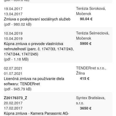
Terézia Soroková,
19.04.2017
Močenok
13.04.2017
90.04 €
Zmluva o poskytovaní sociálnych služieb
(pdf - 980.02 kB)
Terézia Šelmeciová,
10.04.2019
Močenok
10.04.2019
5900 €
Kúpna zmluva o prevode vlastníctva
nehnuteľností (parc. č. 1747/33, 1747/243,
1747/244, 1747/245)
(pdf - 1.18 MB)
TENDERnet s.r.o.,
02.07.2021
Žilina
01.07.2021
415 €
Licenčná zmluva na používanie diela
softwaru: TENDERnet
(pdf - 945.79 kB)
Z20176373_Z
Syntex Bratislava,
20.02.2017
s.r.o.
17.02.2017
3650 €
Kúpna zmluva - Kamera Panasonic AG-