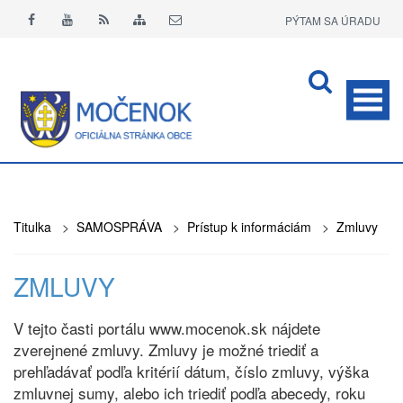
PÝTAM SA ÚRADU
APLIKÁCIA O+
Titulka
>
SAMOSPRÁVA
>
Prístup k informáciám
>
Zmluvy
ZMLUVY
V tejto časti portálu www.mocenok.sk nájdete
zverejnené zmluvy. Zmluvy je možné triediť a
prehľadávať podľa kritérií dátum, číslo zmluvy, výška
zmluvnej sumy, alebo ich triediť podľa abecedy, roku