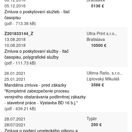
05.12.2016
5136 €
Zmluva o poskytovaní služieb - tlač
časopisu
(pdf - 713.38 kB)
Z201833144_Z
Ultra Print s.r.o.,
13.08.2018
Bratislava
10.08.2018
10500 €
Zmluva o poskytovaní služby - tlač
časopisu, polygrafické služby
(pdf - 111.73 kB)
Ultima Ratio, s.r.o.,
26.01.2021
Liptovský Mikuláš
25.01.2021
3588 €
Mandátna zmluva - pred zákazky
"Kompletné zabezpečenie procesu
verejného obstarávania podlimitnej zákazky
- stavebné práce - Výstavba BD 16 b.j."
(pdf - 639.21 kB)
Tyjátr
28.07.2021
250 €
28/07/2021
Zmluva o podaní umeleckého výkonu a