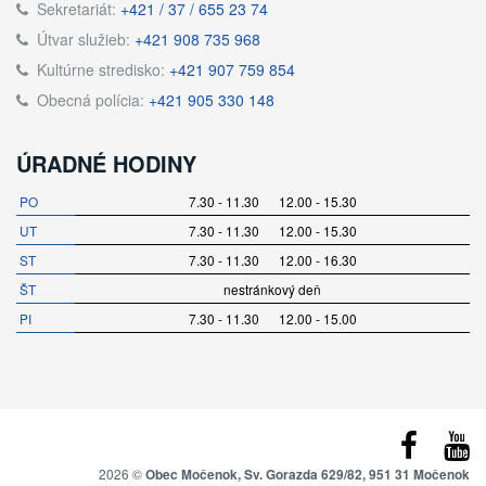
Sekretariát:
+421 / 37 / 655 23 74
Útvar služieb:
+421 908 735 968
Kultúrne stredisko:
+421 907 759 854
Obecná polícia:
+421 905 330 148
ÚRADNÉ HODINY
PO
7.30 - 11.30 12.00 - 15.30
UT
7.30 - 11.30 12.00 - 15.30
ST
7.30 - 11.30 12.00 - 16.30
ŠT
nestránkový deň
PI
7.30 - 11.30 12.00 - 15.00
2026 ©
Obec Močenok, Sv. Gorazda 629/82, 951 31 Močenok