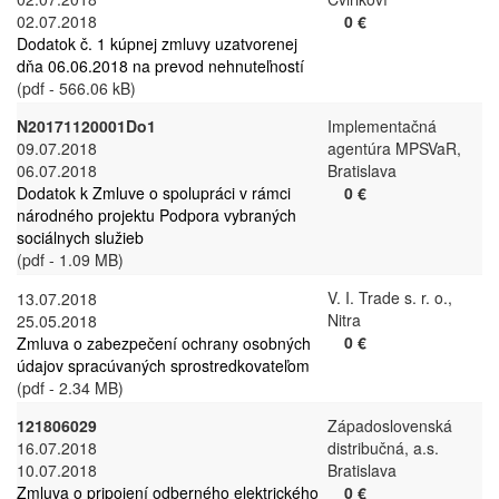
02.07.2018
0 €
Dodatok č. 1 kúpnej zmluvy uzatvorenej
dňa 06.06.2018 na prevod nehnuteľností
(pdf - 566.06 kB)
N20171120001Do1
Implementačná
09.07.2018
agentúra MPSVaR,
06.07.2018
Bratislava
Dodatok k Zmluve o spolupráci v rámci
0 €
národného projektu Podpora vybraných
sociálnych služieb
(pdf - 1.09 MB)
V. I. Trade s. r. o.,
13.07.2018
Nitra
25.05.2018
0 €
Zmluva o zabezpečení ochrany osobných
údajov spracúvaných sprostredkovateľom
(pdf - 2.34 MB)
121806029
Západoslovenská
16.07.2018
distribučná, a.s.
10.07.2018
Bratislava
Zmluva o pripojení odberného elektrického
0 €