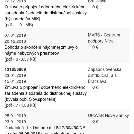
12.12.2018
Bratislava
Zmluva o pripojení odberného elektrického
0 €
zariadenia žiadateľa do distribučnej sústavy
(býv.predajňa MIK)
(pdf - 1.01 MB)
MVRS - Centrum
07.01.2019
podpory Nitra
20.12.2018
0 €
Dohoda o skončení nájomnej zmluvy o
nájme nebytových priestorov
(pdf - 373.57 kB)
121853809
Západoslovenská
23.01.2019
distribučná, a.s.
15.01.2019
Bratislava
Zmluva o pripojení odberného elektrického
0 €
zariadenia žiadateľa do distribučnej sústavy
(bývala pob. Slov.sporiteľni)
(pdf - 774.88 kB)
ÚPSVaR Nové Zámky
25.01.2019
0 €
23.01.2019
Dodatok č. 1 k Dohode č. 18/17/50J/50/NS
zo dňa 26.09.2018 o poskytnutí príspevku