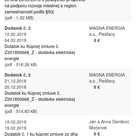
na podporu rozvoja miestnej a region.
zamestnanosti podľa §50j
(pdf - 1.32 MB)
Dodatok č. 2
MAGNA ENERGIA
12.02.2019
a.s., Piešťany
04.02.2019
0 €
Dotatok ku Kúpnej zmluve č.
Z201850668_Z - dodávka elektrickej
energie
(pdf - 516.26 kB)
Dodatok č. 2
MAGNA ENERGIA
21.12.2018
a.s., Piešťany
20.12.2018
0 €
Dodatok ku Kúpnej zmluve č.
Z201850668_Z - dodávke elektrickej
energie
(pdf - 514.83 kB)
Ján a Anna Danišoví,
19.02.2019
Močenok
19.02.2019
0 €
Dodatok č. 1 ku kúpnej zmluve zo dňa