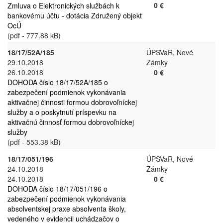
0 €
Zmluva o Elektronických službách k
bankovému účtu - dotácia Združený objekt
OcÚ
(pdf - 777.88 kB)
18/17/52A/185
ÚPSVaR, Nové
29.10.2018
Zámky
26.10.2018
0 €
DOHODA číslo 18/17/52A/185 o
zabezpečení podmienok vykonávania
aktivačnej činnosti formou dobrovoľníckej
služby a o poskytnutí príspevku na
aktivačnú činnosť formou dobrovoľníckej
služby
(pdf - 553.38 kB)
18/17/051/196
ÚPSVaR, Nové
24.10.2018
Zámky
24.10.2018
0 €
DOHODA číslo 18/17/051/196 o
zabezpečení podmienok vykonávania
absolventskej praxe absolventa školy,
vedeného v evidencii uchádzačov o