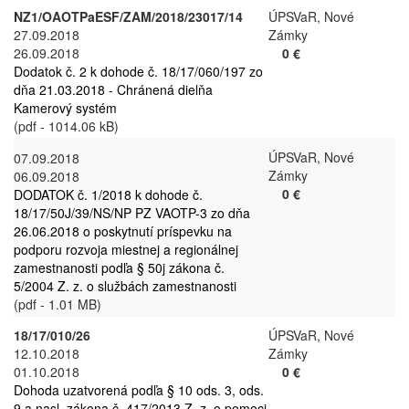
NZ1/OAOTPaESF/ZAM/2018/23017/14
ÚPSVaR, Nové
27.09.2018
Zámky
26.09.2018
0 €
Dodatok č. 2 k dohode č. 18/17/060/197 zo
dňa 21.03.2018 - Chránená dielňa
Kamerový systém
(pdf - 1014.06 kB)
ÚPSVaR, Nové
07.09.2018
Zámky
06.09.2018
0 €
DODATOK č. 1/2018 k dohode č.
18/17/50J/39/NS/NP PZ VAOTP-3 zo dňa
26.06.2018 o poskytnutí príspevku na
podporu rozvoja miestnej a regionálnej
zamestnanosti podľa § 50j zákona č.
5/2004 Z. z. o službách zamestnanosti
(pdf - 1.01 MB)
18/17/010/26
ÚPSVaR, Nové
12.10.2018
Zámky
01.10.2018
0 €
Dohoda uzatvorená podľa § 10 ods. 3, ods.
9 a nasl. zákona č. 417/2013 Z. z. o pomoci