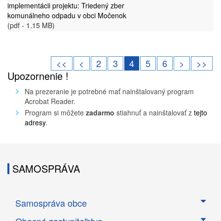
implementácii projektu: Triedený zber
komunálneho odpadu v obci Močenok
(pdf - 1.15 MB)
<<
<
2
3
4
5
6
>
>>
Upozornenie !
Na prezeranie je potrebné mať nainštalovaný program
Acrobat Reader.
Program si môžete
zadarmo
stiahnuť a nainštalovať z
tejto
adresy
.
SAMOSPRÁVA
Samospráva obce