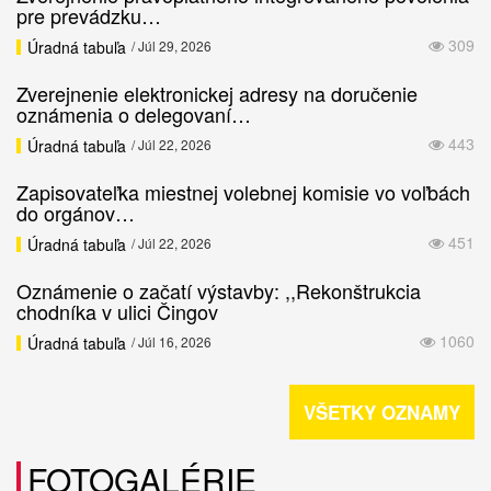
pre prevádzku…
309
Úradná tabuľa
/ Júl 29, 2026
Zverejnenie elektronickej adresy na doručenie
oznámenia o delegovaní…
443
Úradná tabuľa
/ Júl 22, 2026
Zapisovateľka miestnej volebnej komisie vo voľbách
do orgánov…
451
Úradná tabuľa
/ Júl 22, 2026
Oznámenie o začatí výstavby: ,,Rekonštrukcia
chodníka v ulici Čingov
1060
Úradná tabuľa
/ Júl 16, 2026
VŠETKY OZNAMY
FOTOGALÉRIE