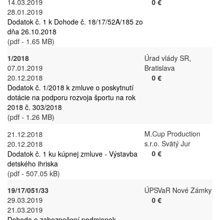
14.03.2019
0 €
28.01.2019
Dodatok č. 1 k Dohode č. 18/17/52A/185 zo
dňa 26.10.2018
(pdf - 1.65 MB)
1/2018
Úrad vlády SR,
07.01.2019
Bratislava
20.12.2018
0 €
Dodatok č. 1/2018 k zmluve o poskytnutí
dotácie na podporu rozvoja športu na rok
2018 č. 303/2018
(pdf - 1.26 MB)
M.Cup Production
21.12.2018
s.r.o. Svätý Jur
20.12.2018
0 €
Dodatok č. 1 ku kúpnej zmluve - Výstavba
detského ihriska
(pdf - 507.05 kB)
19/17/051/33
ÚPSVaR Nové Zámky
29.03.2019
0 €
21.03.2019
Dohoda o zabezpečení podmienok