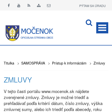
PÝTAM SA ÚRADU
APLIKÁCIA O+
Titulka
>
SAMOSPRÁVA
>
Prístup k informáciám
>
Zmluvy
ZMLUVY
V tejto časti portálu www.mocenok.sk nájdete
zverejnené zmluvy. Zmluvy je možné triediť a
prehľadávať podľa kritérií dátum, číslo zmluvy, výška
zmluvnej sumy, alebo ich triediť podľa abecedy, roku