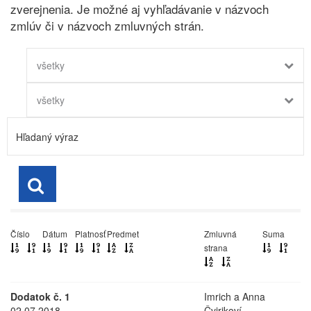
zverejnenia. Je možné aj vyhľadávanie v názvoch
zmlúv či v názvoch zmluvných strán.
všetky
všetky
Číslo
Dátum
Platnosť
Predmet
Zmluvná
Suma
strana
Dodatok č. 1
Imrich a Anna
02.07.2018
Čvirikoví