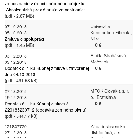
zamestnanie v rámci národného projektu
„Absolventská prax štartuje zamestnanie“
(pdf - 2.87 MB)
Univerzita
07.10.2018
Konštantína Filozofa,
05.10.2018
Nitra
Zmluva o spolupráci
0 €
(pdf - 1.45 MB)
Emília Straňáková,
03.12.2018
Močenok
03.12.2018
0 €
Dodatok č. 1 ku Kúpnej zmluve uzatvorenej
dňa 04.10.2018
(pdf - 491.58 kB)
MFGK Slovakia s. r.
27.12.2018
o., Bratislava
19.12.2018
0 €
Dodatok č. 1 ku Kúpnej zmluve č.
Z201852307_2 (dodávka zemného plynu)
(pdf - 544.17 kB)
121847770
Západoslovenská
27.12.2018
distribučná, a.s.