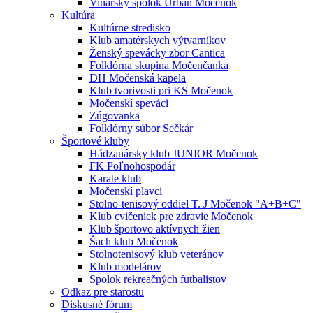
Vinársky spolok Urban Močenok
Kultúra
Kultúrne stredisko
Klub amatérskych výtvarníkov
Ženský spevácky zbor Cantica
Folklórna skupina Močenčanka
DH Močenská kapela
Klub tvorivosti pri KS Močenok
Močenskí speváci
Zúgovanka
Folklórny súbor Sečkár
Športové kluby
Hádzanársky klub JUNIOR Močenok
FK Poľnohospodár
Karate klub
Močenskí plavci
Stolno-tenisový oddiel T. J Močenok "A+B+C"
Klub cvičeniek pre zdravie Močenok
Klub športovo aktívnych žien
Šach klub Močenok
Stolnotenisový klub veteránov
Klub modelárov
Spolok rekreačných futbalistov
Odkaz pre starostu
Diskusné fórum