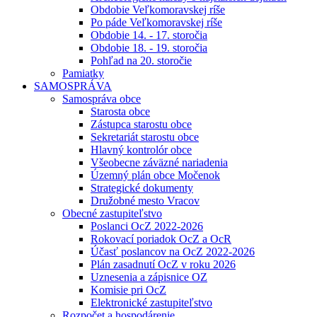
Obdobie Veľkomoravskej ríše
Po páde Veľkomoravskej ríše
Obdobie 14. - 17. storočia
Obdobie 18. - 19. storočia
Pohľad na 20. storočie
Pamiatky
SAMOSPRÁVA
Samospráva obce
Starosta obce
Zástupca starostu obce
Sekretariát starostu obce
Hlavný kontrolór obce
Všeobecne záväzné nariadenia
Územný plán obce Močenok
Strategické dokumenty
Družobné mesto Vracov
Obecné zastupiteľstvo
Poslanci OcZ 2022-2026
Rokovací poriadok OcZ a OcR
Účasť poslancov na OcZ 2022-2026
Plán zasadnutí OcZ v roku 2026
Uznesenia a zápisnice OZ
Komisie pri OcZ
Elektronické zastupiteľstvo
Rozpočet a hospodárenie