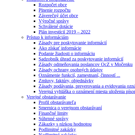
Rozpočet obce
Plnenie rozpočtu
Záverečný účet obce
Výročné správy
Schválené dotácie
Plán investícií 2019 – 2022
Prístup k informáciám
Zásady pre poskytovanie informácií
Ako získať informácie
Podanie žiadosti o informáciu
Sadzobník úhrad za poskytovanie informácií
Zásady odmeňovania poslancov OcZ v Močenku
Zásady ochrany osobných údajov
Oznámenie funkcií, zamestnaní, činností ...
Zmluvy, faktúry, objednávky
Zásady podávania, preverovania a evidovania ozná
Verejná vyhláška o oznámení miesta uloženia píso
Verejné obstarávanie
Profil obstarávateľa
Smernica o verejnom obstarávaní
Finančné limity
Súhrnné správy
Zákazky s nízkou hodnotou
Podlimitné zakázky
Nadlimitné zakázky