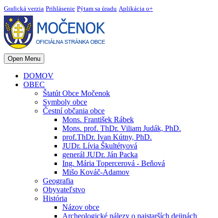
Grafická verzia
Prihlásenie
Pýtam sa úradu
Aplikácia o+
Open Menu
DOMOV
OBEC
Štatút Obce Močenok
Symboly obce
Čestní občania obce
Mons. František Rábek
Mons. prof. ThDr. Viliam Judák, PhD.
prof.ThDr. Ivan Kútny, PhD.
JUDr. Lívia Škultétyová
generál JUDr. Ján Packa
Ing. Mária Topercerová - Beňová
Mišo Kováč-Adamov
Geografia
Obyvateľstvo
História
Názov obce
Archeologické nálezy o najstarších dejinách