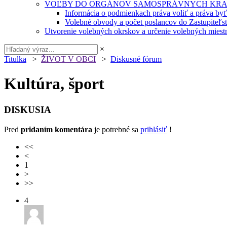
VOĽBY DO ORGÁNOV SAMOSPRÁVNYCH KRA
Informácia o podmienkach práva voliť a práva by
Volebné obvody a počet poslancov do Zastupiteľ
Utvorenie volebných okrskov a určenie volebných miestn
×
Titulka
>
ŽIVOT V OBCI
>
Diskusné fórum
Kultúra, šport
DISKUSIA
Pred
pridaním komentára
je potrebné sa
prihlásiť
!
<<
<
1
>
>>
4