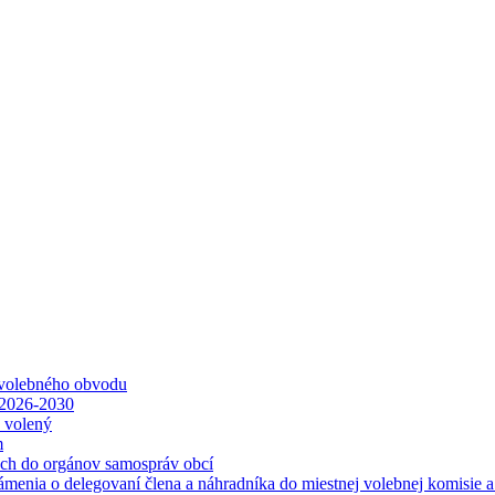
 volebného obvodu
 2026-2030
ť volený
m
ách do orgánov samospráv obcí
ámenia o delegovaní člena a náhradníka do miestnej volebnej komisie 