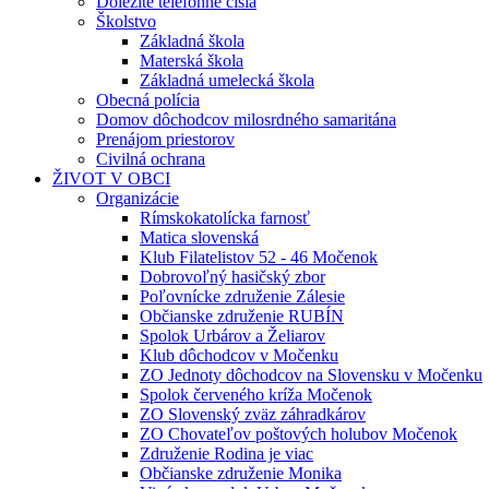
Dôležité telefónne čísla
Školstvo
Základná škola
Materská škola
Základná umelecká škola
Obecná polícia
Domov dôchodcov milosrdného samaritána
Prenájom priestorov
Civilná ochrana
ŽIVOT V OBCI
Organizácie
Rímskokatolícka farnosť
Matica slovenská
Klub Filatelistov 52 - 46 Močenok
Dobrovoľný hasičský zbor
Poľovnícke združenie Zálesie
Občianske združenie RUBÍN
Spolok Urbárov a Želiarov
Klub dôchodcov v Močenku
ZO Jednoty dôchodcov na Slovensku v Močenku
Spolok červeného kríža Močenok
ZO Slovenský zväz záhradkárov
ZO Chovateľov poštových holubov Močenok
Združenie Rodina je viac
Občianske združenie Monika