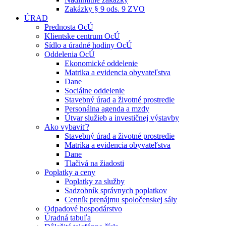
Zakázky § 9 ods. 9 ZVO
ÚRAD
Prednosta OcÚ
Klientske centrum OcÚ
Sídlo a úradné hodiny OcÚ
Oddelenia OcÚ
Ekonomické oddelenie
Matrika a evidencia obyvateľstva
Dane
Sociálne oddelenie
Stavebný úrad a životné prostredie
Personálna agenda a mzdy
Útvar služieb a investičnej výstavby
Ako vybaviť?
Stavebný úrad a životné prostredie
Matrika a evidencia obyvateľstva
Dane
Tlačivá na žiadosti
Poplatky a ceny
Poplatky za služby
Sadzobník správnych poplatkov
Cenník prenájmu spoločenskej sály
Odpadové hospodárstvo
Úradná tabuľa