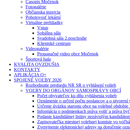
Časopis Močenok
Fotogalérie
Občianska inzercia
Pohotovosť lekární
Virtuálne prehliadky
Vstup
Sobášna sála
Svadobná sála 2.poschodie
Klientské centrum
Videogalérie
Propagačné video obce Močenok
Športová hala
KVALITA OVZDUŠIA
KONTAKTY
APLIKÁCIA O+
SPOJENÉ VOĽBY 2026
Rozhodnutie predsedu NR SR o vyhlásení volieb
VOĽBY DO ORGÁNOV SAMOSPRÁVY OBCÍ
Počet obyvateľov ku dňu vyhlásenia volieb
Oznámenie o určení počtu poslancov a o utvorení
Určenie úväzku starostu obce na volebné obdobie
Informácia o podmienkach práva voliť a práva by
Podanie kandidátnej listiny nezávislým kandidáto
Zapisovateľka miestnej volebnej komisie vo voľb
Zverejnenie elektronickej adresy na doručenie ozn